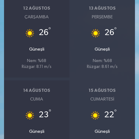
KİTAP
12 AĞUSTOS
13 AĞUSTOS
ÇARŞAMBA
PERŞEMBE
HEDEF2020
°
°
26
26
OTOMOBİL
Güneşli
Güneşli
MİZAH
Nem: %68
Nem: %68
TARİH
Rüzgar: 8.11 m/s
Rüzgar: 8.61 m/s
Genel
14 AĞUSTOS
15 AĞUSTOS
Politika
CUMA
CUMARTESI
°
°
YEREL
23
22
BÖLGEDEN
Güneşli
Güneşli