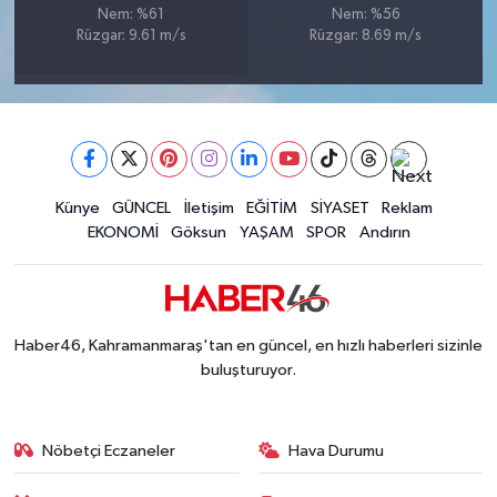
Nem: %61
Nem: %56
BİLİM TEKNOLOJİ
Rüzgar: 9.61 m/s
Rüzgar: 8.69 m/s
ASAYİŞ
SEÇİM 2015
ÇEVRE
Künye
GÜNCEL
İletişim
EĞİTİM
SİYASET
Reklam
EKONOMİ
Göksun
YAŞAM
SPOR
Andırın
BİLİM VE TEKNOLOJİ
YARIŞMALAR
Haber46, Kahramanmaraş'tan en güncel, en hızlı haberleri sizinle
TANITIM
buluşturuyor.
HABERDE İNSAN
Nöbetçi Eczaneler
Hava Durumu