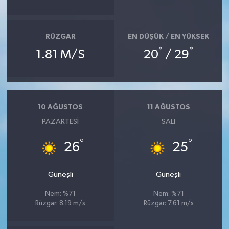
SEÇİM 2011
RÜZGAR
EN DÜŞÜK / EN YÜKSEK
ÜÇÜNCÜ SAYFA
°
°
1.81 M/S
20
/ 29
BİLİMNET
Yemek
10 AĞUSTOS
11 AĞUSTOS
PAZARTESI
SALI
SİVİL TOPLUM
°
°
26
25
SEÇİM 2014
Güneşli
Güneşli
KİM KİMDİR
Nem: %71
Nem: %71
Rüzgar: 8.19 m/s
Rüzgar: 7.61 m/s
ÇEK GÖNDER