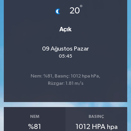
°
20
İLÇE HABERLERİ
KÜLTÜR-SANAT
Açık
KSÜ
09 Ağustos Pazar
DÜNYA
05:45
ROPORTAJ
Nem: %81, Basınç: 1012 hpa hPa,
Rüzgar: 1.81 m/s
MAGAZİN
KADIN-AİLE
YEREL YÖNETİM
NEM
BASINÇ
%81
1012 HPA
hpa
MEDYA