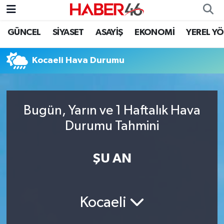
GÜNCEL
SİYASET
ASAYİŞ
EKONOMİ
YEREL Y
GÜNCEL
Nöbetçi Eczaneler
Kocaeli Hava Durumu
SİYASET
Hava Durumu
EKONOMİ
Kahramanmaraş Namaz Vakitleri
Bugün, Yarın ve 1 Haftalık Hava
SPOR
Trafik Durumu
Durumu Tahmini
YAŞAM
Süper Lig Puan Durumu ve Fikstür
ŞU AN
TEKNOLOJİ
Tüm Manşetler
SAĞLIK
Son Dakika Haberleri
Kocaeli
EĞİTİM
Haber Arşivi