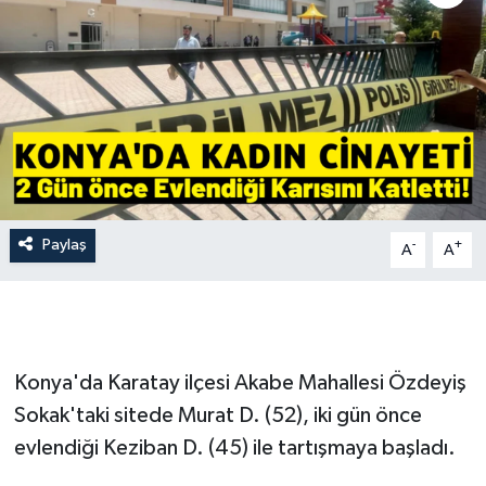
İLÇE HABERLERİ
KÜLTÜR-SANAT
KSÜ
DÜNYA
Paylaş
-
+
A
A
ROPORTAJ
MAGAZİN
KADIN-AİLE
Konya'da Karatay ilçesi Akabe Mahallesi Özdeyiş
Sokak'taki sitede Murat D. (52), iki gün önce
YEREL YÖNETİM
evlendiği Keziban D. (45) ile tartışmaya başladı.
MEDYA