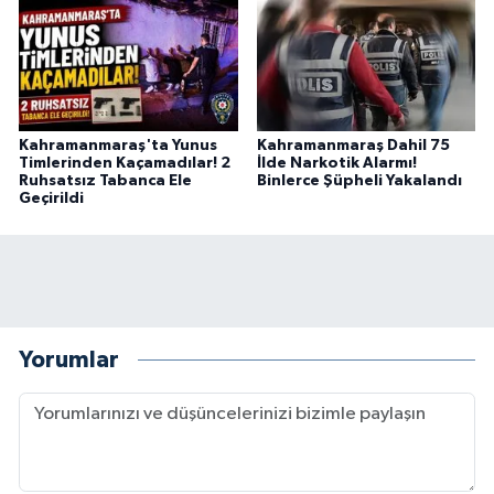
BİLİM TEKNOLOJİ
ASAYİŞ
SEÇİM 2015
Kahramanmaraş'ta Yunus
Kahramanmaraş Dahil 75
Timlerinden Kaçamadılar! 2
İlde Narkotik Alarmı!
Ruhsatsız Tabanca Ele
Binlerce Şüpheli Yakalandı
ÇEVRE
Geçirildi
BİLİM VE TEKNOLOJİ
YARIŞMALAR
TANITIM
Yorumlar
HABERDE İNSAN