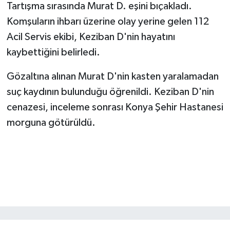
Tartışma sırasında Murat D. eşini bıçakladı.
Komşuların ihbarı üzerine olay yerine gelen 112
SEÇİM 2011
Acil Servis ekibi, Keziban D'nin hayatını
ÜÇÜNCÜ SAYFA
kaybettiğini belirledi.
Gözaltına alınan Murat D'nin kasten yaralamadan
BİLİMNET
suç kaydının bulunduğu öğrenildi. Keziban D'nin
Yemek
cenazesi, inceleme sonrası Konya Şehir Hastanesi
morguna götürüldü.
SİVİL TOPLUM
SEÇİM 2014
KİM KİMDİR
ÇEK GÖNDER