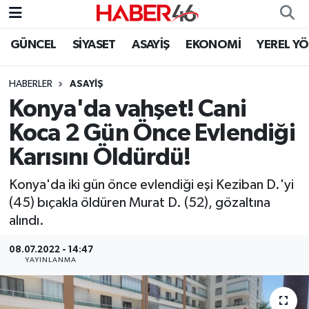
GÜNCEL
SİYASET
ASAYİŞ
EKONOMİ
YEREL Y
GÜNCEL
Nöbetçi Eczaneler
HABERLER
ASAYİŞ
SİYASET
Hava Durumu
Konya'da vahşet! Cani
EKONOMİ
Kahramanmaraş Namaz Vakitleri
Koca 2 Gün Önce Evlendiği
Karısını Öldürdü!
SPOR
Trafik Durumu
Konya'da iki gün önce evlendiği eşi Keziban D.'yi
YAŞAM
Süper Lig Puan Durumu ve Fikstür
(45) bıçakla öldüren Murat D. (52), gözaltına
alındı.
TEKNOLOJİ
Tüm Manşetler
08.07.2022 - 14:47
YAYINLANMA
SAĞLIK
Son Dakika Haberleri
EĞİTİM
Haber Arşivi