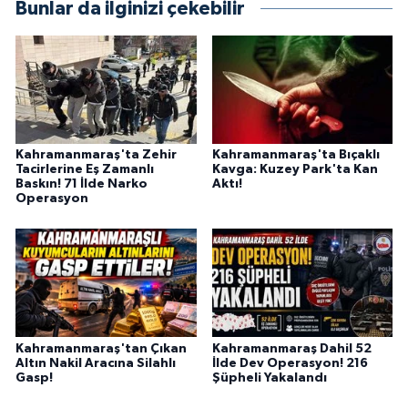
KİTAP
Bunlar da ilginizi çekebilir
HEDEF2020
OTOMOBİL
MİZAH
Kahramanmaraş'ta Zehir
Kahramanmaraş'ta Bıçaklı
Tacirlerine Eş Zamanlı
Kavga: Kuzey Park'ta Kan
Baskın! 71 İlde Narko
Aktı!
TARİH
Operasyon
Genel
Politika
YEREL
Kahramanmaraş'tan Çıkan
Kahramanmaraş Dahil 52
Altın Nakil Aracına Silahlı
İlde Dev Operasyon! 216
BÖLGEDEN
Gasp!
Şüpheli Yakalandı