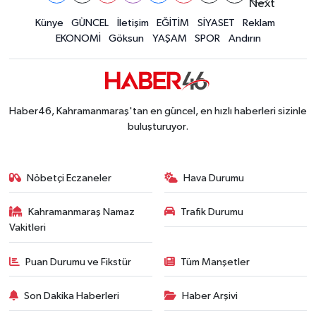
Kahramanmaraş'ta Korkutan Olay! 27 Yaşındaki
23:07 |
Kahramanmaraşlı İşçi Adana'daki Tünel Faciasın
Künye
GÜNCEL
İletişim
EĞİTİM
SİYASET
Reklam
17:19 |
EKONOMİ
Göksun
YAŞAM
SPOR
Andırın
Haber46, Kahramanmaraş'tan en güncel, en hızlı haberleri sizinle
buluşturuyor.
Nöbetçi Eczaneler
Hava Durumu
Kahramanmaraş Namaz
Trafik Durumu
Vakitleri
Puan Durumu ve Fikstür
Tüm Manşetler
Son Dakika Haberleri
Haber Arşivi