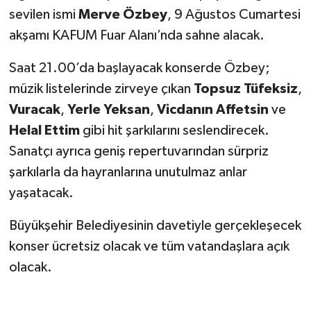
sevilen ismi
Merve Özbey
, 9 Ağustos Cumartesi
SEÇİM 2011
akşamı KAFUM Fuar Alanı’nda sahne alacak.
Saat 21.00’da başlayacak konserde Özbey;
ÜÇÜNCÜ SAYFA
müzik listelerinde zirveye çıkan
Topsuz Tüfeksiz
,
BİLİMNET
Vuracak
,
Yerle Yeksan
,
Vicdanın Affetsin
ve
Helal Ettim
gibi hit şarkılarını seslendirecek.
Yemek
Sanatçı ayrıca geniş repertuvarından sürpriz
şarkılarla da hayranlarına unutulmaz anlar
SİVİL TOPLUM
yaşatacak.
SEÇİM 2014
Büyükşehir Belediyesinin davetiyle gerçekleşecek
KİM KİMDİR
konser ücretsiz olacak ve tüm vatandaşlara açık
olacak.
ÇEK GÖNDER