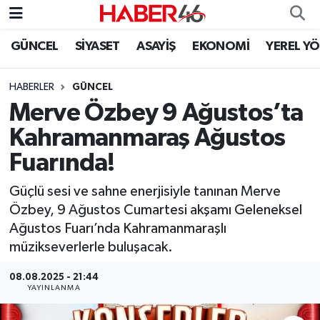
GÜNCEL
SİYASET
ASAYİŞ
EKONOMİ
YEREL Y
GÜNCEL
Nöbetçi Eczaneler
HABERLER
GÜNCEL
SİYASET
Hava Durumu
Merve Özbey 9 Ağustos’ta
EKONOMİ
Kahramanmaraş Namaz Vakitleri
Kahramanmaraş Ağustos
Fuarında!
SPOR
Trafik Durumu
Güçlü sesi ve sahne enerjisiyle tanınan Merve
YAŞAM
Süper Lig Puan Durumu ve Fikstür
Özbey, 9 Ağustos Cumartesi akşamı Geleneksel
Ağustos Fuarı’nda Kahramanmaraşlı
TEKNOLOJİ
Tüm Manşetler
müzikseverlerle buluşacak.
SAĞLIK
Son Dakika Haberleri
08.08.2025 - 21:44
YAYINLANMA
EĞİTİM
Haber Arşivi