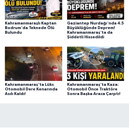
BİLİM TEKNOLOJİ
ASAYİŞ
Kahramanmaraşlı Kaptan
Gaziantep Nurdağı'nda 4.5
Bodrum'da Teknede Ölü
Büyüklüğünde Deprem!
Bulundu
Kahramanmaraş'ta da
SEÇİM 2015
Şiddetli Hissedildi
ÇEVRE
BİLİM VE TEKNOLOJİ
YARIŞMALAR
Kahramanmaraş'ta Lüks
Kahramanmaraş'ta Kaza:
Otomobil Dere Kenarında
Otomobil Önce Traktöre
TANITIM
Asılı Kaldı!
Sonra Başka Araca Çarptı!
HABERDE İNSAN