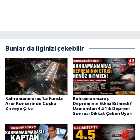
KİTAP
HEDEF2020
OTOMOBİL
Bunlar da ilginizi çekebilir
MİZAH
TARİH
Genel
Politika
Kahramanmaraş'ta Funda
Kahramanmaraş
Arar Konserinde Coşku
Depreminin Etkisi Bitmedi?
Zirveye Çıktı
Uzmandan 4.5'lik Deprem
YEREL
Sonrası Dikkat Çeken Uyarı
BÖLGEDEN