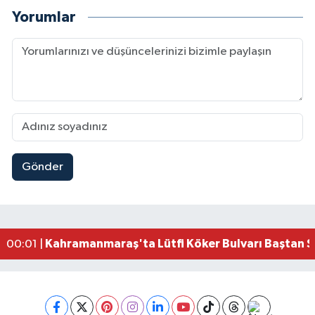
Yorumlar
Gönder
Kahramanmaraş'ta Funda Arar Konserinde Coşku
15:00 |
Kahramanmaraş Depreminin Etkisi Bitmedi? Uzma
11:18 |
Kahramanmaraşlı Kaptan Bodrum'da Teknede 
09:30 |
Gaziantep Nurdağı'nda 4.5 Büyüklüğünde Depre
08:12 |
Kahramanmaraş'ta Lütfi Köker Bulvarı Baştan S
00:01 |
Kahramanmaraş'ta Lüks Otomobil Dere Kenarında
23:36 |
Kahramanmaraş'ta Kaza: Otomobil Önce Traktö
23:28 |
Kahramanmaraş'ta 53 Yıllık Köprü Yıkılıyor! Yer
23:11 |