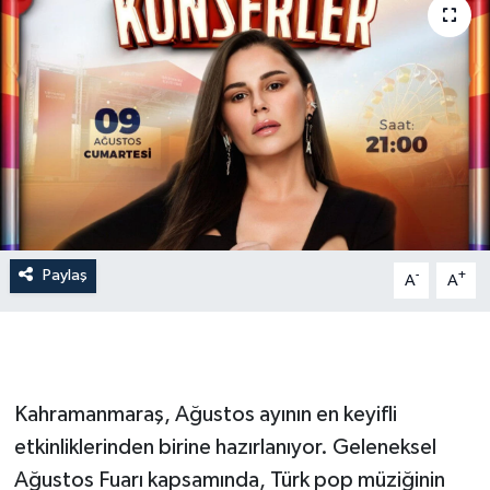
İLÇE HABERLERİ
KÜLTÜR-SANAT
KSÜ
DÜNYA
ROPORTAJ
Paylaş
-
+
A
A
MAGAZİN
KADIN-AİLE
Kahramanmaraş, Ağustos ayının en keyifli
YEREL YÖNETİM
etkinliklerinden birine hazırlanıyor. Geleneksel
Ağustos Fuarı kapsamında, Türk pop müziğinin
MEDYA