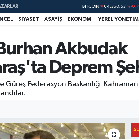
AZARLAR
DOLAR
47,7143
%0.
EURO
55,0317
%-0.
NCEL
SİYASET
ASAYİŞ
EKONOMİ
YEREL YÖNETİM
STERLİN
64,2463
%0.
GRAM ALTIN
6574.81
%1.
i Burhan Akbudak
BİST100
13.887
%6
ş'ta Deprem Şehi
 ve Güreş Federasyon Başkanlığı Kahrama
andılar.
S