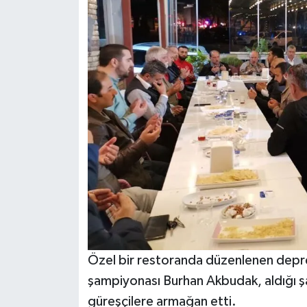
KİTAP
HEDEF2020
OTOMOBİL
MİZAH
TARİH
Genel
Politika
YEREL
Özel bir restoranda düzenlenen depre
şampiyonası Burhan Akbudak, aldığı
BÖLGEDEN
güreşçilere armağan etti.