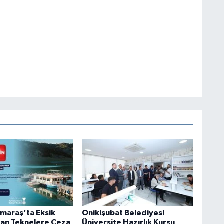
maraş'ta Eksik
Onikişubat Belediyesi
lan Teknelere Ceza
Üniversite Hazırlık Kursu