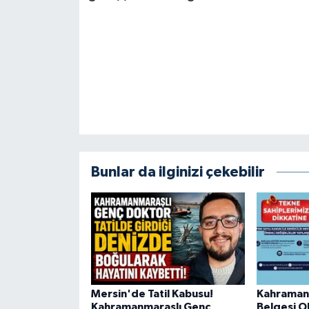
BİLİM TEKNOLOJİ
ASAYİŞ
SEÇİM 2015
ÇEVRE
BİLİM VE TEKNOLOJİ
Bunlar da ilginizi çekebilir
YARIŞMALAR
TANITIM
HABERDE İNSAN
Mersin'de Tatil Kabusu!
Kahraman
Kahramanmaraşlı Genç
Belgesi O