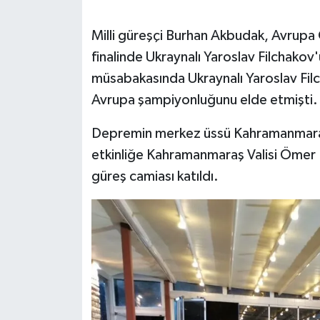
SEÇİM 2011
Milli güreşçi Burhan Akbudak, Avrupa
finalinde Ukraynalı Yaroslav Filchakov
ÜÇÜNCÜ SAYFA
müsabakasında Ukraynalı Yaroslav Filc
Avrupa şampiyonluğunu elde etmişti.
BİLİMNET
Depremin merkez üssü Kahramanmaraş’
Yemek
etkinliğe Kahramanmaraş Valisi Ömer F
güreş camiası katıldı.
SİVİL TOPLUM
SEÇİM 2014
KİM KİMDİR
ÇEK GÖNDER