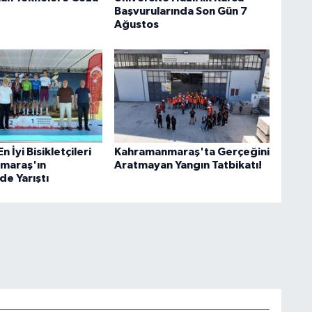
Başvurularında Son Gün 7
Ağustos
 İyi Bisikletçileri
Kahramanmaraş'ta Gerçeğini
maraş'ın
Aratmayan Yangın Tatbikatı!
de Yarıştı