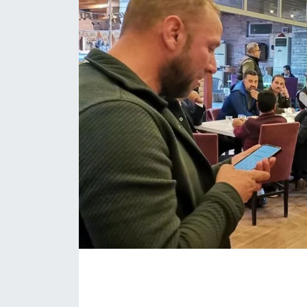
İLÇE HABERLERİ
KÜLTÜR-SANAT
KSÜ
DÜNYA
ROPORTAJ
MAGAZİN
KADIN-AİLE
YEREL YÖNETİM
MEDYA