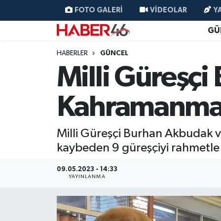
FOTO GALERI
VIDEOLAR
Y
GÜ
GÜNCEL
Nöbetçi Eczaneler
HABERLER
GÜNCEL
SİYASET
Hava Durumu
Milli Güreşç
EKONOMİ
Kahramanmaraş Namaz Vakitleri
Kahramanmara
SPOR
Trafik Durumu
Milli Güreşçi Burhan Akbudak
YAŞAM
Süper Lig Puan Durumu ve Fikstür
kaybeden 9 güreşçiyi rahmetle 
TEKNOLOJİ
Tüm Manşetler
09.05.2023 - 14:33
YAYINLANMA
SAĞLIK
Son Dakika Haberleri
EĞİTİM
Haber Arşivi