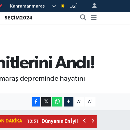
°
Kahramanmaraş
32
16
02
SEÇİM2024
07
44
4
tlerini Andı!
nmaraş depreminde hayatını
Mersin'de Tatil Kabusu! Kahramanmar
19:49 |
Kahramanmaraş'ta Eksik Belgesi Ola
19:48 |
-
+
A
A
Onikişubat Belediyesi Gündüz Bakımevi
19:12 |
Kahramanmaraş'ta 29 Kilometrelik Gr
19:10 |
ON DAKIKA
Dünyanın En İyi Bisikletçileri Kahrama
18:51 |
Kahramanmaraş'ta Zehir Tacirlerine E
15:15 |