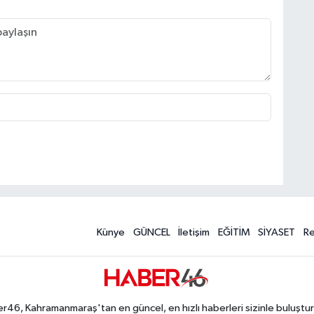
Künye
GÜNCEL
İletişim
EĞİTİM
SİYASET
R
r46, Kahramanmaraş'tan en güncel, en hızlı haberleri sizinle buluştur