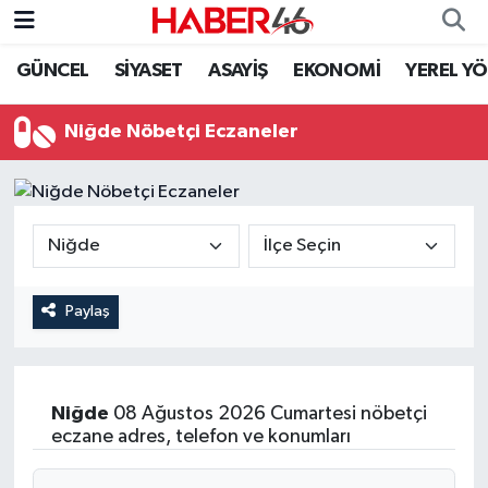
GÜNCEL
SİYASET
ASAYİŞ
EKONOMİ
YEREL Y
GÜNCEL
Nöbetçi Eczaneler
Niğde Nöbetçi Eczaneler
SİYASET
Hava Durumu
EKONOMİ
Kahramanmaraş Namaz Vakitleri
SPOR
Trafik Durumu
YAŞAM
Süper Lig Puan Durumu ve Fikstür
Paylaş
TEKNOLOJİ
Tüm Manşetler
Niğde
08 Ağustos 2026 Cumartesi nöbetçi
SAĞLIK
Son Dakika Haberleri
eczane adres, telefon ve konumları
EĞİTİM
Haber Arşivi