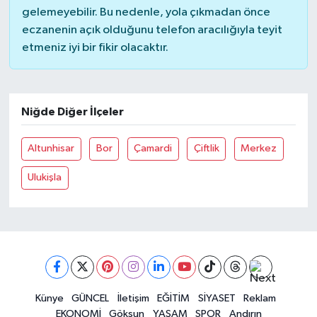
gelemeyebilir. Bu nedenle, yola çıkmadan önce
BİLİM TEKNOLOJİ
eczanenin açık olduğunu telefon aracılığıyla teyit
etmeniz iyi bir fikir olacaktır.
ASAYİŞ
SEÇİM 2015
Niğde Diğer İlçeler
ÇEVRE
Altunhisar
Bor
Çamardi
Çiftlik
Merkez
BİLİM VE TEKNOLOJİ
Ulukişla
YARIŞMALAR
TANITIM
HABERDE İNSAN
Künye
GÜNCEL
İletişim
EĞİTİM
SİYASET
Reklam
EKONOMİ
Göksun
YAŞAM
SPOR
Andırın