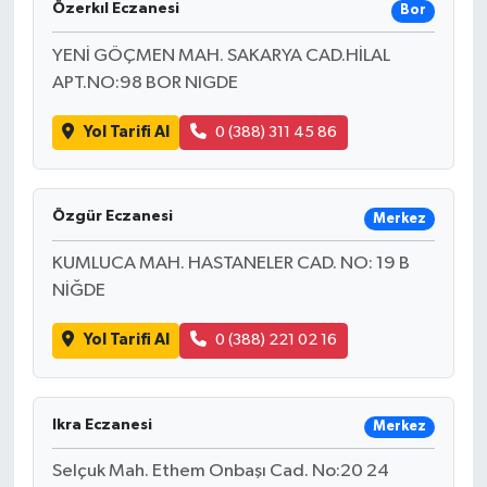
Özerkıl Eczanesi
Bor
İLÇE HABERLERİ
YENİ GÖÇMEN MAH. SAKARYA CAD.HİLAL
APT.NO:98 BOR NIGDE
KÜLTÜR-SANAT
Yol Tarifi Al
0 (388) 311 45 86
KSÜ
DÜNYA
Özgür Eczanesi
Merkez
ROPORTAJ
KUMLUCA MAH. HASTANELER CAD. NO: 19 B
NİĞDE
MAGAZİN
Yol Tarifi Al
0 (388) 221 02 16
KADIN-AİLE
Ikra Eczanesi
YEREL YÖNETİM
Merkez
Selçuk Mah. Ethem Onbaşı Cad. No:20 24
MEDYA