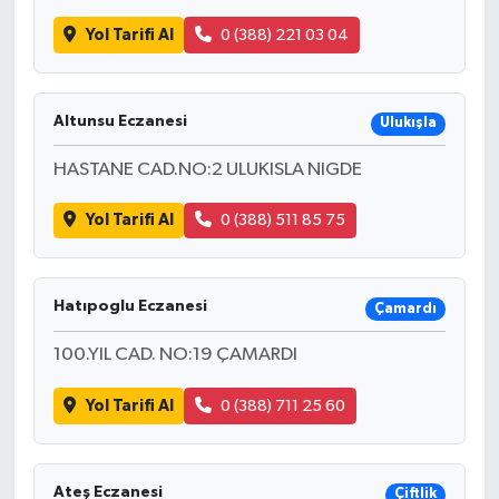
Yol Tarifi Al
0 (388) 221 03 04
SEÇİM 2011
ÜÇÜNCÜ SAYFA
Altunsu Eczanesi
Ulukışla
BİLİMNET
HASTANE CAD.NO:2 ULUKISLA NIGDE
Yol Tarifi Al
0 (388) 511 85 75
Yemek
SİVİL TOPLUM
Hatıpoglu Eczanesi
Çamardı
SEÇİM 2014
100.YIL CAD. NO:19 ÇAMARDI
KİM KİMDİR
Yol Tarifi Al
0 (388) 711 25 60
ÇEK GÖNDER
Ateş Eczanesi
Çiftlik