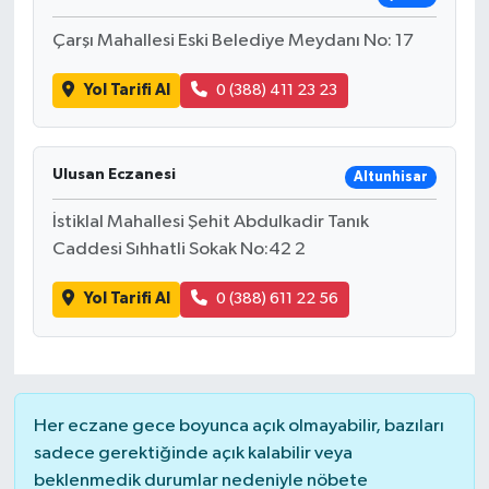
KİTAP
Çarşı Mahallesi Eski Belediye Meydanı No: 17
HEDEF2020
Yol Tarifi Al
0 (388) 411 23 23
OTOMOBİL
MİZAH
Ulusan Eczanesi
Altunhisar
İstiklal Mahallesi Şehit Abdulkadir Tanık
TARİH
Caddesi Sıhhatli Sokak No:42 2
Genel
Yol Tarifi Al
0 (388) 611 22 56
Politika
YEREL
Her eczane gece boyunca açık olmayabilir, bazıları
BÖLGEDEN
sadece gerektiğinde açık kalabilir veya
beklenmedik durumlar nedeniyle nöbete