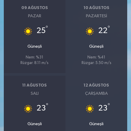
KİTAP
09 AĞUSTOS
10 AĞUSTOS
PAZAR
PAZARTESI
HEDEF2020
°
°
25
22
OTOMOBİL
Güneşli
Güneşli
MİZAH
Nem: %31
Nem: %41
TARİH
Rüzgar: 8.11 m/s
Rüzgar: 5.50 m/s
Genel
11 AĞUSTOS
12 AĞUSTOS
Politika
SALI
ÇARŞAMBA
°
°
YEREL
23
23
BÖLGEDEN
Güneşli
Güneşli