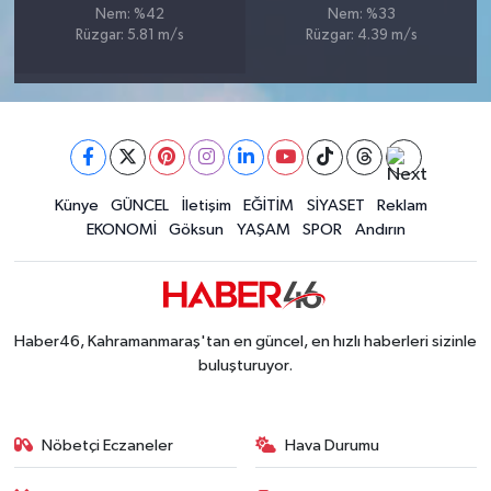
Nem: %42
Nem: %33
BİLİM TEKNOLOJİ
Rüzgar: 5.81 m/s
Rüzgar: 4.39 m/s
ASAYİŞ
SEÇİM 2015
ÇEVRE
Künye
GÜNCEL
İletişim
EĞİTİM
SİYASET
Reklam
EKONOMİ
Göksun
YAŞAM
SPOR
Andırın
BİLİM VE TEKNOLOJİ
YARIŞMALAR
Haber46, Kahramanmaraş'tan en güncel, en hızlı haberleri sizinle
TANITIM
buluşturuyor.
HABERDE İNSAN
Nöbetçi Eczaneler
Hava Durumu