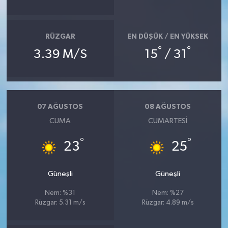
SEÇİM 2011
RÜZGAR
EN DÜŞÜK / EN YÜKSEK
ÜÇÜNCÜ SAYFA
°
°
3.39 M/S
15
/ 31
BİLİMNET
Yemek
07 AĞUSTOS
08 AĞUSTOS
CUMA
CUMARTESI
SİVİL TOPLUM
°
°
23
25
SEÇİM 2014
Güneşli
Güneşli
KİM KİMDİR
Nem: %31
Nem: %27
Rüzgar: 5.31 m/s
Rüzgar: 4.89 m/s
ÇEK GÖNDER