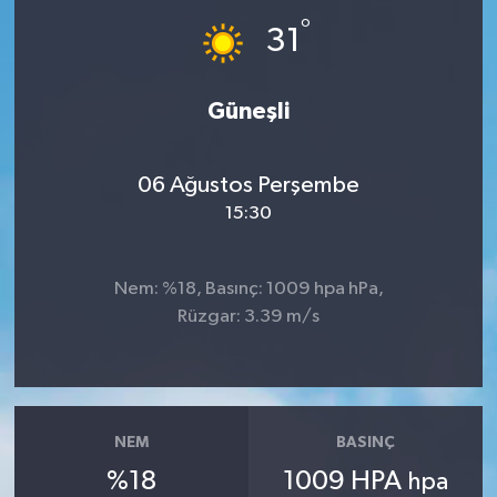
°
31
İLÇE HABERLERİ
KÜLTÜR-SANAT
Güneşli
KSÜ
06 Ağustos Perşembe
DÜNYA
15:30
ROPORTAJ
Nem: %18, Basınç: 1009 hpa hPa,
Rüzgar: 3.39 m/s
MAGAZİN
KADIN-AİLE
YEREL YÖNETİM
NEM
BASINÇ
%18
1009 HPA
hpa
MEDYA