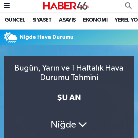
GÜNCEL
SİYASET
ASAYİŞ
EKONOMİ
YEREL Y
GÜNCEL
Nöbetçi Eczaneler
Niğde Hava Durumu
SİYASET
Hava Durumu
EKONOMİ
Kahramanmaraş Namaz Vakitleri
Bugün, Yarın ve 1 Haftalık Hava
SPOR
Trafik Durumu
Durumu Tahmini
YAŞAM
Süper Lig Puan Durumu ve Fikstür
ŞU AN
TEKNOLOJİ
Tüm Manşetler
SAĞLIK
Son Dakika Haberleri
Niğde
EĞİTİM
Haber Arşivi