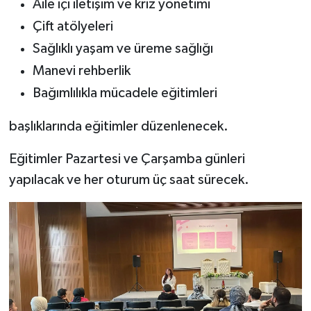
Aile içi iletişim ve kriz yönetimi
KİTAP
Çift atölyeleri
HEDEF2020
Sağlıklı yaşam ve üreme sağlığı
Manevi rehberlik
OTOMOBİL
Bağımlılıkla mücadele eğitimleri
MİZAH
başlıklarında eğitimler düzenlenecek.
TARİH
Eğitimler Pazartesi ve Çarşamba günleri
yapılacak ve her oturum üç saat sürecek.
Genel
Politika
YEREL
BÖLGEDEN