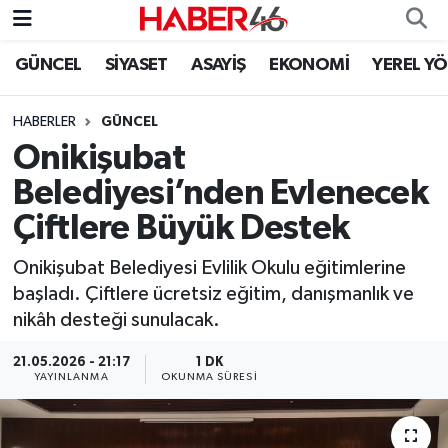
GÜNCEL
SİYASET
ASAYİŞ
EKONOMİ
YEREL Y
GÜNCEL
Nöbetçi Eczaneler
HABERLER
GÜNCEL
SİYASET
Hava Durumu
Onikişubat
EKONOMİ
Kahramanmaraş Namaz Vakitleri
Belediyesi’nden Evlenecek
Çiftlere Büyük Destek
SPOR
Trafik Durumu
Onikişubat Belediyesi Evlilik Okulu eğitimlerine
YAŞAM
Süper Lig Puan Durumu ve Fikstür
başladı. Çiftlere ücretsiz eğitim, danışmanlık ve
nikâh desteği sunulacak.
TEKNOLOJİ
Tüm Manşetler
21.05.2026 - 21:17
1 DK
YAYINLANMA
OKUNMA SÜRESI
SAĞLIK
Son Dakika Haberleri
EĞİTİM
Haber Arşivi