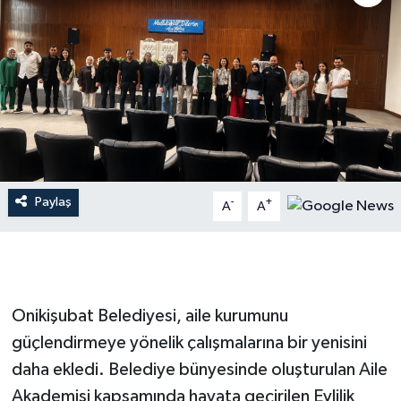
İLÇE HABERLERİ
KÜLTÜR-SANAT
KSÜ
DÜNYA
Paylaş
-
+
A
A
ROPORTAJ
MAGAZİN
KADIN-AİLE
Onikişubat Belediyesi, aile kurumunu
güçlendirmeye yönelik çalışmalarına bir yenisini
YEREL YÖNETİM
daha ekledi. Belediye bünyesinde oluşturulan Aile
Akademisi kapsamında hayata geçirilen Evlilik
MEDYA