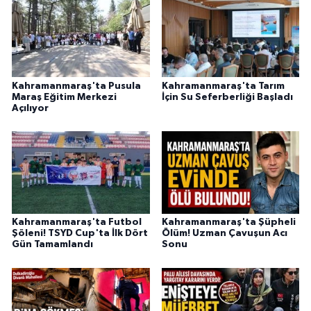
Kahramanmaraş'ta Pusula
Kahramanmaraş'ta Tarım
Maraş Eğitim Merkezi
İçin Su Seferberliği Başladı
Açılıyor
Kahramanmaraş'ta Futbol
Kahramanmaraş'ta Şüpheli
Şöleni! TSYD Cup'ta İlk Dört
Ölüm! Uzman Çavuşun Acı
Gün Tamamlandı
Sonu