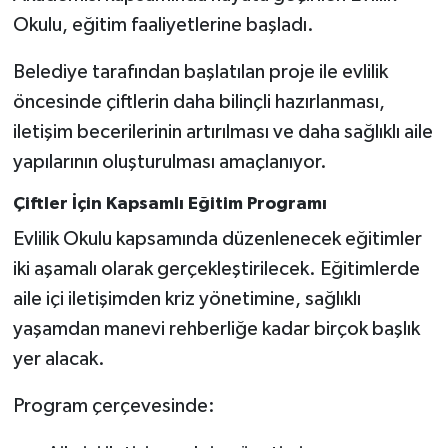
Okulu, eğitim faaliyetlerine başladı.
SEÇİM 2011
Belediye tarafından başlatılan proje ile evlilik
ÜÇÜNCÜ SAYFA
öncesinde çiftlerin daha bilinçli hazırlanması,
iletişim becerilerinin artırılması ve daha sağlıklı aile
BİLİMNET
yapılarının oluşturulması amaçlanıyor.
Yemek
Çiftler İçin Kapsamlı Eğitim Programı
Evlilik Okulu kapsamında düzenlenecek eğitimler
SİVİL TOPLUM
iki aşamalı olarak gerçekleştirilecek. Eğitimlerde
aile içi iletişimden kriz yönetimine, sağlıklı
SEÇİM 2014
yaşamdan manevi rehberliğe kadar birçok başlık
KİM KİMDİR
yer alacak.
ÇEK GÖNDER
Program çerçevesinde: