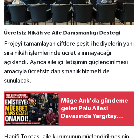
BİLİM TEKNOLOJİ
ASAYİŞ
Ücretsiz Nikâh ve Aile Danışmanlığı Desteği
SEÇİM 2015
Projeyi tamamlayan çiftlere çeşitli hediyelerin yanı
sıra nikâh işlemlerinde ücret alınmayacağı
ÇEVRE
açıklandı. Ayrıca aile içi iletişimin güçlendirilmesi
BİLİM VE TEKNOLOJİ
amacıyla ücretsiz danışmanlık hizmeti de
sunulacak.
YARIŞMALAR
TANITIM
Müge Anlı'da gündeme
gelen Palu Ailesi
HABERDE İNSAN
Davasında Yargıtay
Karar Verdi
Hanifi Toptaş, aile kurumunun güçlendirilmesinin