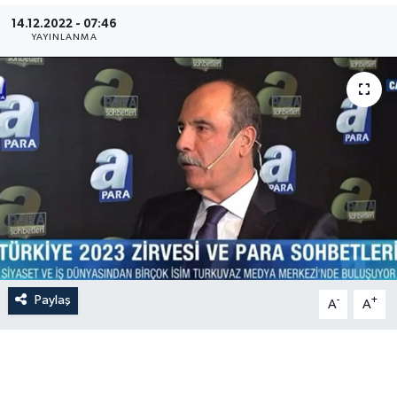
14.12.2022 - 07:46
İLÇE HABERLERİ
YAYINLANMA
KÜLTÜR-SANAT
KSÜ
DÜNYA
ROPORTAJ
MAGAZİN
Paylaş
-
+
KADIN-AİLE
A
A
YEREL YÖNETİM
MEDYA