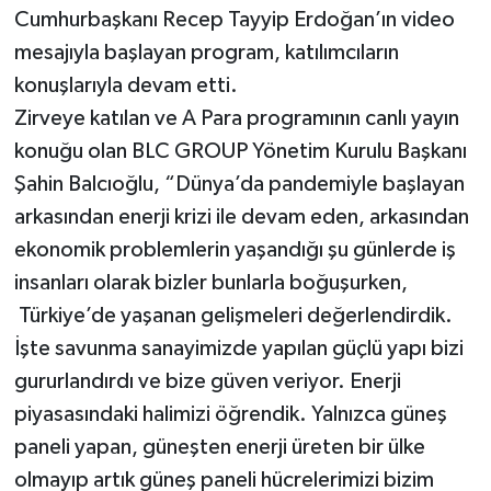
Cumhurbaşkanı Recep Tayyip Erdoğan’ın video
SEÇİM 2011
mesajıyla başlayan program, katılımcıların
konuşlarıyla devam etti.
ÜÇÜNCÜ SAYFA
Zirveye katılan ve A Para programının canlı yayın
konuğu olan BLC GROUP Yönetim Kurulu Başkanı
BİLİMNET
Şahin Balcıoğlu, “Dünya’da pandemiyle başlayan
arkasından enerji krizi ile devam eden, arkasından
Yemek
ekonomik problemlerin yaşandığı şu günlerde iş
SİVİL TOPLUM
insanları olarak bizler bunlarla boğuşurken,
Türkiye’de yaşanan gelişmeleri değerlendirdik.
SEÇİM 2014
İşte savunma sanayimizde yapılan güçlü yapı bizi
gururlandırdı ve bize güven veriyor. Enerji
KİM KİMDİR
piyasasındaki halimizi öğrendik. Yalnızca güneş
ÇEK GÖNDER
paneli yapan, güneşten enerji üreten bir ülke
olmayıp artık güneş paneli hücrelerimizi bizim