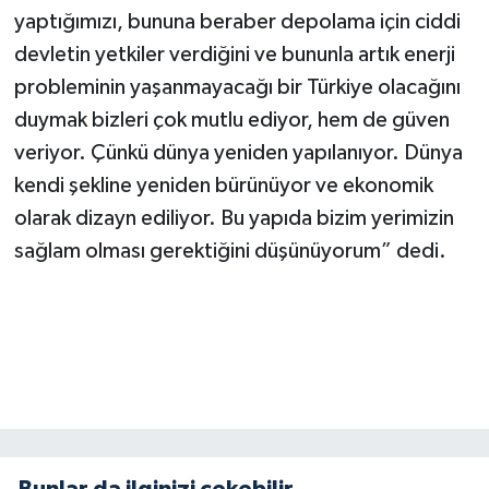
KİTAP
yaptığımızı, bununa beraber depolama için ciddi
devletin yetkiler verdiğini ve bununla artık enerji
HEDEF2020
probleminin yaşanmayacağı bir Türkiye olacağını
OTOMOBİL
duymak bizleri çok mutlu ediyor, hem de güven
veriyor. Çünkü dünya yeniden yapılanıyor. Dünya
MİZAH
kendi şekline yeniden bürünüyor ve ekonomik
olarak dizayn ediliyor. Bu yapıda bizim yerimizin
TARİH
sağlam olması gerektiğini düşünüyorum” dedi.
Genel
Politika
YEREL
BÖLGEDEN