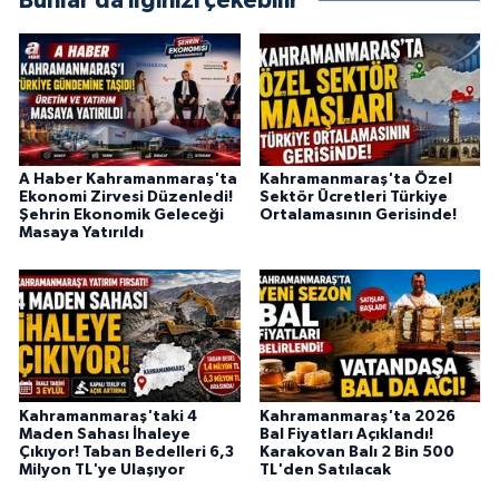
Bunlar da ilginizi çekebilir
BİLİM TEKNOLOJİ
ASAYİŞ
SEÇİM 2015
A Haber Kahramanmaraş'ta
Kahramanmaraş'ta Özel
ÇEVRE
Ekonomi Zirvesi Düzenledi!
Sektör Ücretleri Türkiye
Şehrin Ekonomik Geleceği
Ortalamasının Gerisinde!
Masaya Yatırıldı
BİLİM VE TEKNOLOJİ
YARIŞMALAR
TANITIM
HABERDE İNSAN
Kahramanmaraş'taki 4
Kahramanmaraş'ta 2026
Maden Sahası İhaleye
Bal Fiyatları Açıklandı!
Çıkıyor! Taban Bedelleri 6,3
Karakovan Balı 2 Bin 500
Milyon TL'ye Ulaşıyor
TL'den Satılacak