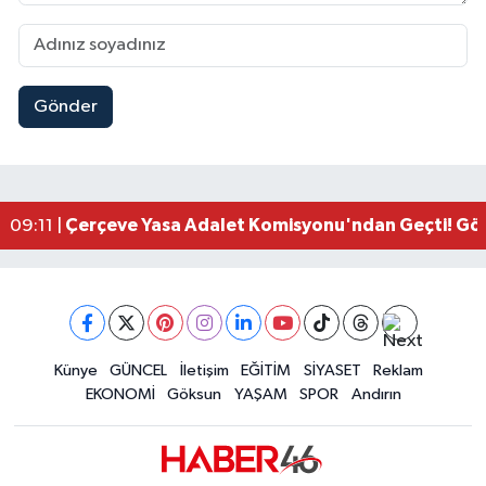
Gönder
Kahramanmaraşlı İşçi Adana'daki Tünel Faciasın
17:19 |
Kahramanmaraş'ta Kayıp Çocuk Sulama Kanalın
15:00 |
Kahramanmaraş'ta Zakkum Rüzgârı! KAFUM Tıkl
12:28 |
Kahramanmaraş'ta Kasten Öldürme ve Fuhşa Teşvi
12:18 |
Çerçeve Yasa Adalet Komisyonu'ndan Geçti! Gö
09:11 |
Kahramanmaraş'taki Okul Saldırısı TBMM Günde
09:04 |
Kahramanmaraş'ta Uluslararası Bisiklet Heyecan
22:09 |
Kahramanmaraş'ta Pusula Maraş Eğitim Merkezi
20:14 |
Kahramanmaraş'ta Tarım İçin Su Seferberliği Ba
20:05 |
Kahramanmaraş'ta 5 Kilometrelik Yolda Sıcak As
Künye
GÜNCEL
İletişim
EĞİTİM
SİYASET
Reklam
20:02 |
EKONOMİ
Göksun
YAŞAM
SPOR
Andırın