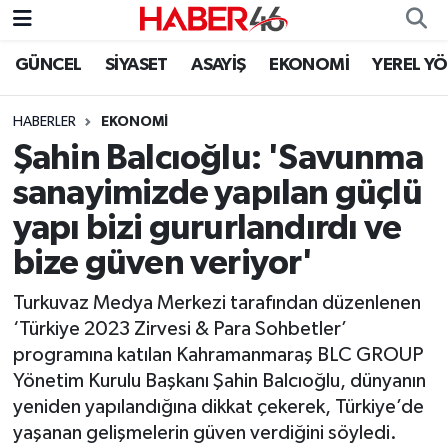
GÜNCEL
SİYASET
ASAYİŞ
EKONOMİ
YEREL Y
GÜNCEL
Nöbetçi Eczaneler
HABERLER
EKONOMI
SİYASET
Hava Durumu
Şahin Balcıoğlu: 'Savunma
EKONOMİ
Kahramanmaraş Namaz Vakitleri
sanayimizde yapılan güçlü
yapı bizi gururlandırdı ve
SPOR
Trafik Durumu
bize güven veriyor'
YAŞAM
Süper Lig Puan Durumu ve Fikstür
Turkuvaz Medya Merkezi tarafından düzenlenen
‘Türkiye 2023 Zirvesi & Para Sohbetler’
TEKNOLOJİ
Tüm Manşetler
programına katılan Kahramanmaraş BLC GROUP
Yönetim Kurulu Başkanı Şahin Balcıoğlu, dünyanın
SAĞLIK
Son Dakika Haberleri
yeniden yapılandığına dikkat çekerek, Türkiye’de
yaşanan gelişmelerin güven verdiğini söyledi.
EĞİTİM
Haber Arşivi