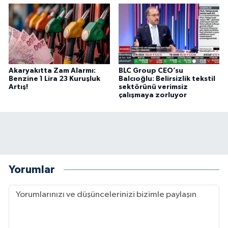
Akaryakıtta Zam Alarmı:
BLC Group CEO’su
Benzine 1 Lira 23 Kuruşluk
Balcıoğlu: Belirsizlik tekstil
Artış!
sektörünü verimsiz
çalışmaya zorluyor
Yorumlar