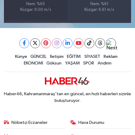
Nem: %65
Nem: %61
BİLİM TEKNOLOJİ
Rüzgar: 9.00 m/s
Rüzgar: 6.61 m/s
ASAYİŞ
SEÇİM 2015
ÇEVRE
Künye
GÜNCEL
İletişim
EĞİTİM
SİYASET
Reklam
EKONOMİ
Göksun
YAŞAM
SPOR
Andırın
BİLİM VE TEKNOLOJİ
YARIŞMALAR
Haber46, Kahramanmaraş'tan en güncel, en hızlı haberleri sizinle
TANITIM
buluşturuyor.
HABERDE İNSAN
Nöbetçi Eczaneler
Hava Durumu