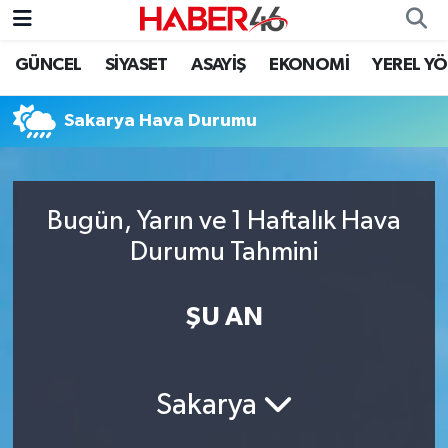
GÜNCEL
SİYASET
ASAYİŞ
EKONOMİ
YEREL Y
GÜNCEL
Nöbetçi Eczaneler
Sakarya Hava Durumu
SİYASET
Hava Durumu
EKONOMİ
Kahramanmaraş Namaz Vakitleri
Bugün, Yarın ve 1 Haftalık Hava
SPOR
Trafik Durumu
Durumu Tahmini
YAŞAM
Süper Lig Puan Durumu ve Fikstür
ŞU AN
TEKNOLOJİ
Tüm Manşetler
SAĞLIK
Son Dakika Haberleri
Sakarya
EĞİTİM
Haber Arşivi