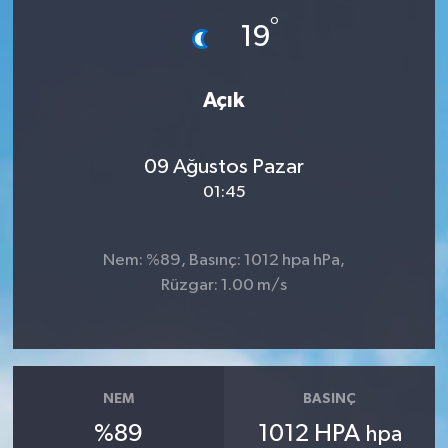
°
19
İLÇE HABERLERİ
KÜLTÜR-SANAT
Açık
KSÜ
09 Ağustos Pazar
DÜNYA
01:45
ROPORTAJ
Nem: %89, Basınç: 1012 hpa hPa,
Rüzgar: 1.00 m/s
MAGAZİN
KADIN-AİLE
YEREL YÖNETİM
NEM
BASINÇ
%89
1012 HPA
hpa
MEDYA