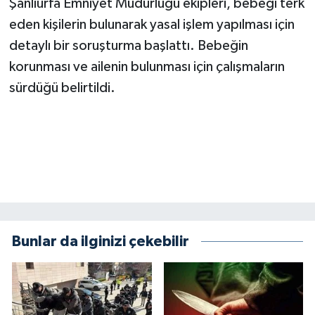
Şanlıurfa Emniyet Müdürlüğü ekipleri, bebeği terk
KİTAP
eden kişilerin bulunarak yasal işlem yapılması için
HEDEF2020
detaylı bir soruşturma başlattı. Bebeğin
korunması ve ailenin bulunması için çalışmaların
OTOMOBİL
sürdüğü belirtildi.
MİZAH
TARİH
Genel
Politika
Bunlar da ilginizi çekebilir
YEREL
BÖLGEDEN