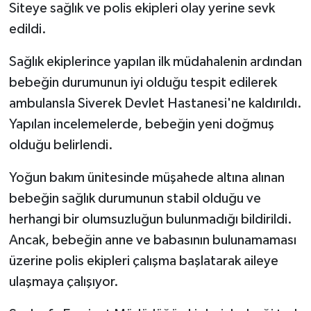
Siteye sağlık ve polis ekipleri olay yerine sevk
edildi.
SEÇİM 2011
Sağlık ekiplerince yapılan ilk müdahalenin ardından
ÜÇÜNCÜ SAYFA
bebeğin durumunun iyi olduğu tespit edilerek
ambulansla Siverek Devlet Hastanesi'ne kaldırıldı.
BİLİMNET
Yapılan incelemelerde, bebeğin yeni doğmuş
Yemek
olduğu belirlendi.
SİVİL TOPLUM
Yoğun bakım ünitesinde müşahede altına alınan
bebeğin sağlık durumunun stabil olduğu ve
SEÇİM 2014
herhangi bir olumsuzluğun bulunmadığı bildirildi.
Ancak, bebeğin anne ve babasının bulunamaması
KİM KİMDİR
üzerine polis ekipleri çalışma başlatarak aileye
ÇEK GÖNDER
ulaşmaya çalışıyor.