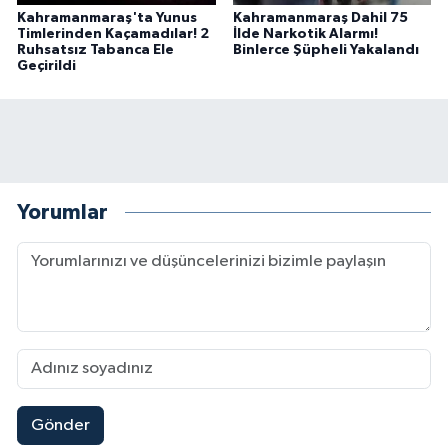
Kahramanmaraş'ta Yunus
Kahramanmaraş Dahil 75
Timlerinden Kaçamadılar! 2
İlde Narkotik Alarmı!
Ruhsatsız Tabanca Ele
Binlerce Şüpheli Yakalandı
Geçirildi
Yorumlar
Gönder
Kahramanmaraş'ta Uluslararası Bisiklet Heyecan
22:09 |