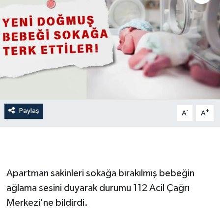
İLÇE HABERLERİ
KÜLTÜR-SANAT
KSÜ
DÜNYA
Paylaş
-
+
A
A
ROPORTAJ
MAGAZİN
KADIN-AİLE
Apartman sakinleri sokağa bırakılmış bebeğin
ağlama sesini duyarak durumu 112 Acil Çağrı
YEREL YÖNETİM
Merkezi'ne bildirdi.
MEDYA