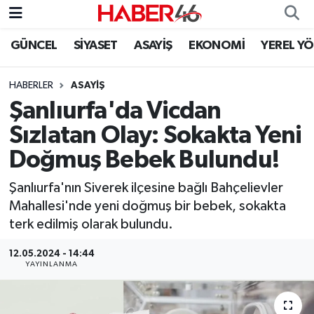
GÜNCEL
SİYASET
ASAYİŞ
EKONOMİ
YEREL Y
GÜNCEL
Nöbetçi Eczaneler
HABERLER
ASAYİŞ
SİYASET
Hava Durumu
Şanlıurfa'da Vicdan
EKONOMİ
Kahramanmaraş Namaz Vakitleri
Sızlatan Olay: Sokakta Yeni
Doğmuş Bebek Bulundu!
SPOR
Trafik Durumu
Şanlıurfa'nın Siverek ilçesine bağlı Bahçelievler
YAŞAM
Süper Lig Puan Durumu ve Fikstür
Mahallesi'nde yeni doğmuş bir bebek, sokakta
terk edilmiş olarak bulundu.
TEKNOLOJİ
Tüm Manşetler
12.05.2024 - 14:44
YAYINLANMA
SAĞLIK
Son Dakika Haberleri
EĞİTİM
Haber Arşivi