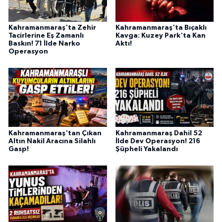
BİLİM TEKNOLOJİ
Kahramanmaraş'ta Zehir
Kahramanmaraş'ta Bıçaklı
ASAYİŞ
Tacirlerine Eş Zamanlı
Kavga: Kuzey Park'ta Kan
Baskın! 71 İlde Narko
Aktı!
Operasyon
SEÇİM 2015
ÇEVRE
BİLİM VE TEKNOLOJİ
Kahramanmaraş'tan Çıkan
Kahramanmaraş Dahil 52
YARIŞMALAR
Altın Nakil Aracına Silahlı
İlde Dev Operasyon! 216
Gasp!
Şüpheli Yakalandı
TANITIM
HABERDE İNSAN