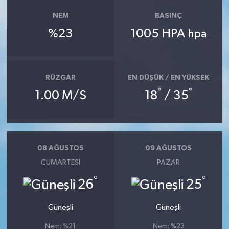
NEM
BASINÇ
SEÇİM 2011
%23
1005 HPA
hpa
ÜÇÜNCÜ SAYFA
BİLİMNET
RÜZGAR
EN DÜŞÜK / EN YÜKSEK
°
°
1.00 M/S
18
/ 35
Yemek
SİVİL TOPLUM
08 AĞUSTOS
09 AĞUSTOS
SEÇİM 2014
CUMARTESI
PAZAR
°
°
KİM KİMDİR
26
25
ÇEK GÖNDER
Güneşli
Güneşli
Nem: %21
Nem: %23