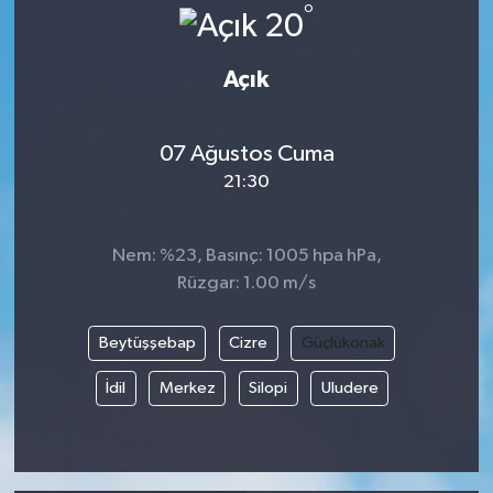
°
20
İLÇE HABERLERİ
Açık
KÜLTÜR-SANAT
07 Ağustos Cuma
KSÜ
21:30
DÜNYA
Nem: %23, Basınç: 1005 hpa hPa,
ROPORTAJ
Rüzgar: 1.00 m/s
MAGAZİN
Beytüşşebap
Cizre
Güçlükonak
KADIN-AİLE
İdil
Merkez
Silopi
Uludere
YEREL YÖNETİM
MEDYA