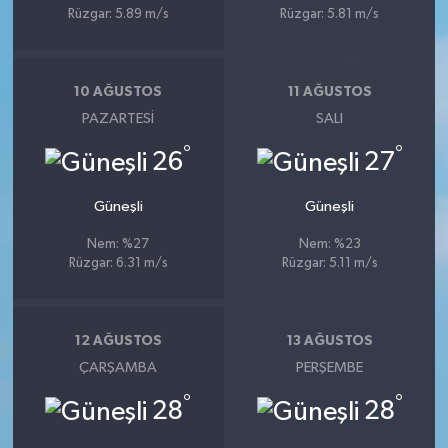
KİTAP
Rüzgar: 5.89 m/s
Rüzgar: 5.81 m/s
HEDEF2020
10 AĞUSTOS
11 AĞUSTOS
OTOMOBİL
PAZARTESI
SALI
°
°
26
27
MİZAH
Güneşli
Güneşli
TARİH
Nem: %27
Nem: %23
Genel
Rüzgar: 6.31 m/s
Rüzgar: 5.11 m/s
Politika
12 AĞUSTOS
13 AĞUSTOS
YEREL
ÇARŞAMBA
PERŞEMBE
°
°
28
28
BÖLGEDEN