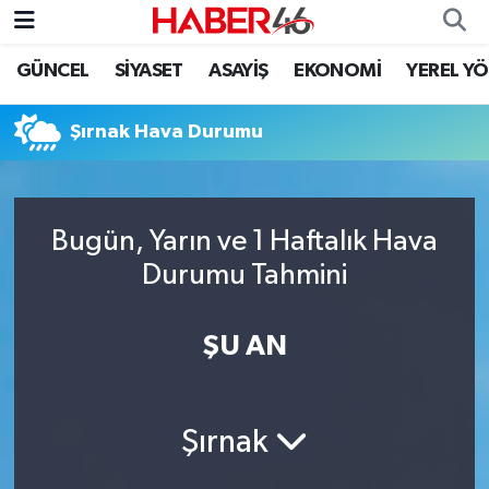
GÜNCEL
SİYASET
ASAYİŞ
EKONOMİ
YEREL Y
GÜNCEL
Nöbetçi Eczaneler
Şırnak Hava Durumu
SİYASET
Hava Durumu
EKONOMİ
Kahramanmaraş Namaz Vakitleri
Bugün, Yarın ve 1 Haftalık Hava
SPOR
Trafik Durumu
Durumu Tahmini
YAŞAM
Süper Lig Puan Durumu ve Fikstür
ŞU AN
TEKNOLOJİ
Tüm Manşetler
SAĞLIK
Son Dakika Haberleri
Şırnak
EĞİTİM
Haber Arşivi