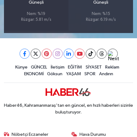
Güneşli
Güneşli
BİLİM TEKNOLOJİ
Nem: %19
Nem: %15
Rüzgar: 5.81 m/s
Rüzgar: 6.19 m/s
ASAYİŞ
SEÇİM 2015
ÇEVRE
Künye
GÜNCEL
İletişim
EĞİTİM
SİYASET
Reklam
BİLİM VE TEKNOLOJİ
EKONOMİ
Göksun
YAŞAM
SPOR
Andırın
YARIŞMALAR
TANITIM
Haber46, Kahramanmaraş'tan en güncel, en hızlı haberleri sizinle
buluşturuyor.
HABERDE İNSAN
Nöbetçi Eczaneler
Hava Durumu