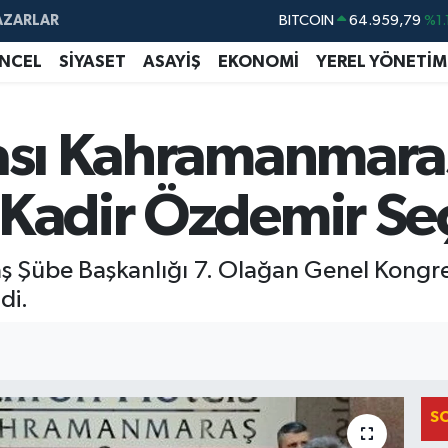
AZARLAR
BITCOIN
64.959,79
%1.
DOLAR
47,7436
%0.
NCEL
SİYASET
ASAYİŞ
EKONOMİ
YEREL YÖNETİM
EURO
55,2510
%0.
STERLİN
64,4811
%0.
kası Kahramanmara
GRAM ALTIN
6660.55
%0.
 Kadir Özdemir Seç
BİST100
13.779
%-
ş Şübe Başkanlığı 7. Olağan Genel Kongres
di.
S