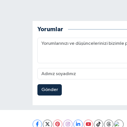
BİLİM TEKNOLOJİ
ASAYİŞ
Yorumlar
SEÇİM 2015
ÇEVRE
BİLİM VE TEKNOLOJİ
YARIŞMALAR
Gönder
TANITIM
HABERDE İNSAN