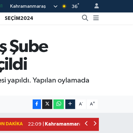
°
Kahramanmaraş
11
36
18
SEÇİM2024
32
38
ş Şube
03
ildi
14
i yapıldı. Yapılan oylamada
Kahramanmaraş'ta Zakkum Rüzgârı! K
12:28 |
Kahramanmaraş'ta Kasten Öldürme ve 
12:18 |
-
+
A
A
Çerçeve Yasa Adalet Komisyonu'ndan
09:11 |
Kahramanmaraş'taki Okul Saldırısı 
09:04 |
ON DAKIKA
Kahramanmaraş'ta Uluslararası Bisikl
22:09 |
Kahramanmaraş'ta Pusula Maraş Eğit
20:14 |