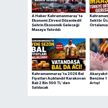
KİTAP
HEDEF2020
A Haber Kahramanmaraş'ta
Kahraman
Ekonomi Zirvesi Düzenledi!
Sektör Üc
Şehrin Ekonomik Geleceği
Ortalamas
OTOMOBİL
Masaya Yatırıldı
MİZAH
TARİH
Genel
Kahramanmaraş'ta 2026 Bal
Akaryakıt
Politika
Fiyatları Açıklandı! Karakovan
Benzine 1 
Balı 2 Bin 500 TL'den
Artış!
Satılacak
YEREL
BÖLGEDEN