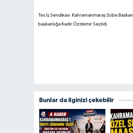
SEÇİM 2011
Tes İş Sendikası Kahramanmaraş Şübe Başkanl
başkanlığa Kadir Özdemir Seçildi.
ÜÇÜNCÜ SAYFA
BİLİMNET
Yemek
SİVİL TOPLUM
SEÇİM 2014
Bunlar da ilginizi çekebilir
KİM KİMDİR
ÇEK GÖNDER