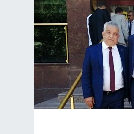
İLÇE HABERLERİ
KÜLTÜR-SANAT
KSÜ
DÜNYA
ROPORTAJ
MAGAZİN
KADIN-AİLE
YEREL YÖNETİM
MEDYA