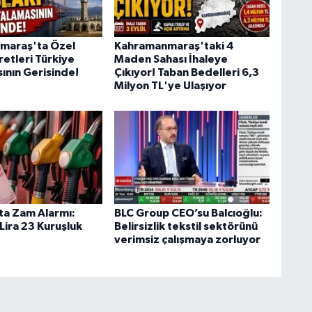
maraş'ta Özel
Kahramanmaraş'taki 4
retleri Türkiye
Maden Sahası İhaleye
ının Gerisinde!
Çıkıyor! Taban Bedelleri 6,3
Milyon TL'ye Ulaşıyor
ta Zam Alarmı:
BLC Group CEO’su Balcıoğlu:
Lira 23 Kuruşluk
Belirsizlik tekstil sektörünü
verimsiz çalışmaya zorluyor