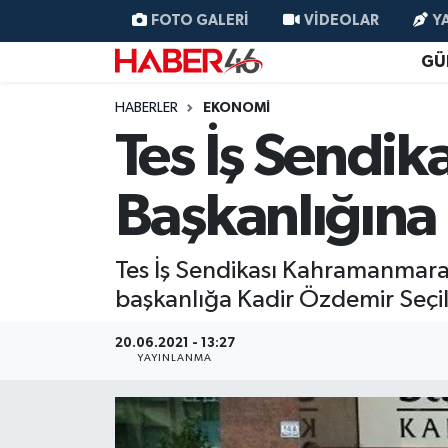
FOTO GALERI
VIDEOLAR
Y
GÜ
GÜNCEL
Nöbetçi Eczaneler
HABERLER
EKONOMI
SİYASET
Hava Durumu
Tes İş Sendi
EKONOMİ
Kahramanmaraş Namaz Vakitleri
Başkanlığına
SPOR
Trafik Durumu
Tes İş Sendikası Kahramanmara
YAŞAM
Süper Lig Puan Durumu ve Fikstür
başkanlığa Kadir Özdemir Seçil
TEKNOLOJİ
Tüm Manşetler
20.06.2021 - 13:27
YAYINLANMA
SAĞLIK
Son Dakika Haberleri
EĞİTİM
Haber Arşivi