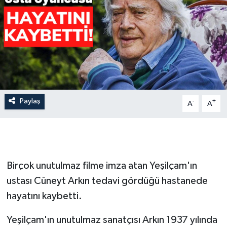
İLÇE HABERLERİ
KÜLTÜR-SANAT
KSÜ
DÜNYA
Paylaş
-
+
A
A
ROPORTAJ
MAGAZİN
Birçok unutulmaz filme imza atan Yeşilçam'ın
KADIN-AİLE
ustası Cüneyt Arkın tedavi gördüğü hastanede
hayatını kaybetti.
YEREL YÖNETİM
Yeşilçam'ın unutulmaz sanatçısı Arkın 1937 yılında
MEDYA