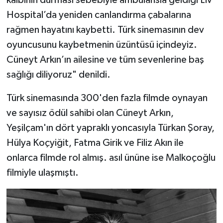
kalbinin durması sebebiyle ambulansla geldiği Liv
BİLİM TEKNOLOJİ
Hospital’da yeniden canlandırma çabalarına
rağmen hayatını kaybetti. Türk sinemasının dev
ASAYİŞ
oyuncusunu kaybetmenin üzüntüsü içindeyiz.
Cüneyt Arkın’ın ailesine ve tüm sevenlerine baş
SEÇİM 2015
sağlığı diliyoruz" denildi.
ÇEVRE
Türk sinemasında 300'den fazla filmde oynayan
BİLİM VE TEKNOLOJİ
ve sayısız ödül sahibi olan Cüneyt Arkın,
Yeşilçam'ın dört yapraklı yoncasıyla Türkan Şoray,
YARIŞMALAR
Hülya Koçyiğit, Fatma Girik ve Filiz Akın ile
onlarca filmde rol almış. asıl ününe ise Malkoçoğlu
TANITIM
filmiyle ulaşmıştı.
HABERDE İNSAN