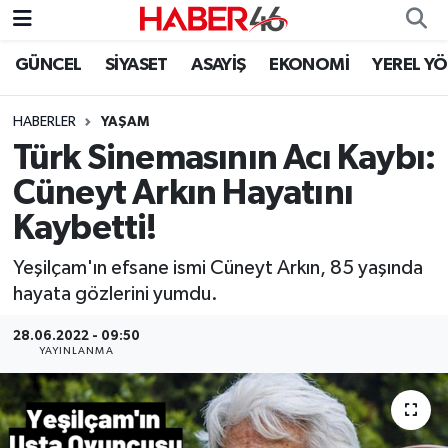
GÜNCEL
SİYASET
ASAYİŞ
EKONOMİ
YEREL Y
GÜNCEL
Nöbetçi Eczaneler
HABERLER
YAŞAM
SİYASET
Hava Durumu
Türk Sinemasının Acı Kaybı:
EKONOMİ
Kahramanmaraş Namaz Vakitleri
Cüneyt Arkın Hayatını
Kaybetti!
SPOR
Trafik Durumu
Yeşilçam'ın efsane ismi Cüneyt Arkın, 85 yaşında
YAŞAM
Süper Lig Puan Durumu ve Fikstür
hayata gözlerini yumdu.
TEKNOLOJİ
Tüm Manşetler
28.06.2022 - 09:50
YAYINLANMA
SAĞLIK
Son Dakika Haberleri
EĞİTİM
Haber Arşivi