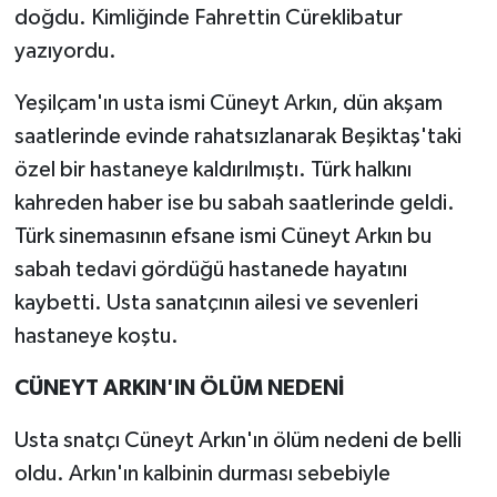
doğdu. Kimliğinde Fahrettin Cüreklibatur
yazıyordu.
SEÇİM 2011
Yeşilçam'ın usta ismi Cüneyt Arkın, dün akşam
ÜÇÜNCÜ SAYFA
saatlerinde evinde rahatsızlanarak Beşiktaş'taki
BİLİMNET
özel bir hastaneye kaldırılmıştı. Türk halkını
kahreden haber ise bu sabah saatlerinde geldi.
Yemek
Türk sinemasının efsane ismi Cüneyt Arkın bu
sabah tedavi gördüğü hastanede hayatını
SİVİL TOPLUM
kaybetti. Usta sanatçının ailesi ve sevenleri
SEÇİM 2014
hastaneye koştu.
CÜNEYT ARKIN'IN ÖLÜM NEDENİ
KİM KİMDİR
Usta snatçı Cüneyt Arkın'ın ölüm nedeni de belli
ÇEK GÖNDER
oldu. Arkın'ın kalbinin durması sebebiyle