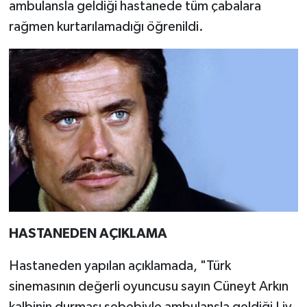
KİTAP
ambulansla geldiği hastanede tüm çabalara
rağmen kurtarılamadığı öğrenildi.
HEDEF2020
OTOMOBİL
MİZAH
TARİH
Genel
Politika
HASTANEDEN AÇIKLAMA
YEREL
Hastaneden yapılan açıklamada, "Türk
BÖLGEDEN
sinemasının değerli oyuncusu sayın Cüneyt Arkın