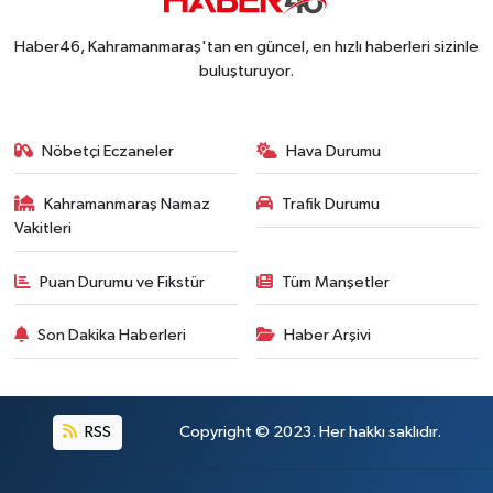
Kahramanmaraş'ta Fabrika Alevlere Teslim Oldu!
11:45 |
Haber46, Kahramanmaraş'tan en güncel, en hızlı haberleri sizinle
Kahramanmaraş'ın Tarihi Mirası İçin Ankara'da Kr
22:09 |
buluşturuyor.
Kahramanmaraş'ta Gazneliler Caddesi Yeni Yüzü
21:56 |
Kahramanmaraş'ta Acı Son! Kayıp Yaşlı Adam Be
21:05 |
Nöbetçi Eczaneler
Hava Durumu
Kahramanmaraş Namaz
Trafik Durumu
Vakitleri
Puan Durumu ve Fikstür
Tüm Manşetler
Son Dakika Haberleri
Haber Arşivi
RSS
Copyright © 2023. Her hakkı saklıdır.