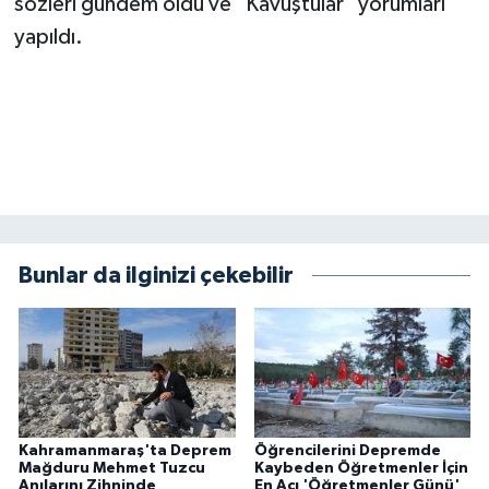
sözleri gündem oldu ve "Kavuştular" yorumları
yapıldı.
Bunlar da ilginizi çekebilir
Kahramanmaraş'ta Deprem
Öğrencilerini Depremde
Mağduru Mehmet Tuzcu
Kaybeden Öğretmenler İçin
Anılarını Zihninde
En Acı 'Öğretmenler Günü'