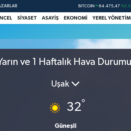
AZARLAR
BITCOIN
64.475,47
%0.6
DOLAR
47,5986
%0.0
NCEL
SİYASET
ASAYİŞ
EKONOMİ
YEREL YÖNETİM
EURO
55,0700
%0
STERLİN
64,2438
%0.2
GRAM ALTIN
6518.23
%0.3
BİST100
13.703
%
arın ve 1 Haftalık Hava Durum
Uşak
°
32
Güneşli