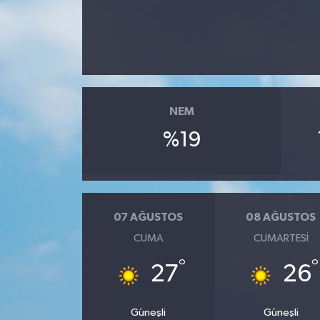
İLÇE HABERLERİ
KÜLTÜR-SANAT
KSÜ
NEM
DÜNYA
%19
ROPORTAJ
MAGAZİN
07 AĞUSTOS
08 AĞUSTOS
CUMA
CUMARTESI
KADIN-AİLE
°
°
27
26
YEREL YÖNETİM
Güneşli
Güneşli
MEDYA