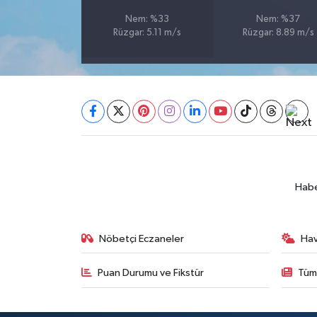
Nem: %33
Nem: %37
SEÇİM 2011
Rüzgar: 5.11 m/s
Rüzgar: 8.89 m/s
ÜÇÜNCÜ SAYFA
BİLİMNET
Yemek
SİVİL TOPLUM
Habe
SEÇİM 2014
Nöbetçi Eczaneler
Ha
KİM KİMDİR
Puan Durumu ve Fikstür
Tüm
ÇEK GÖNDER