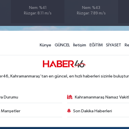
Nem: %41
Nem: %43
Rüzgar: 8.11 m/s
Rüzgar: 7.89 m/s
Künye
GÜNCEL
İletişim
EĞİTİM
SİYASET
R
r46, Kahramanmaraş'tan en güncel, en hızlı haberleri sizinle buluştur
va Durumu
Kahramanmaraş Namaz Vakitl
 Manşetler
Son Dakika Haberleri