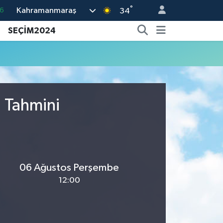
°
Kahramanmaraş
6
34
6
SEÇİM2024
.1
1
9
0
u Tahmini
06 Ağustos Perşembe
12:00