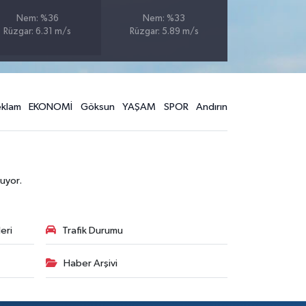
Nem: %36
Nem: %33
Rüzgar: 6.31 m/s
Rüzgar: 5.89 m/s
eklam
EKONOMİ
Göksun
YAŞAM
SPOR
Andırın
uyor.
eri
Trafik Durumu
Haber Arşivi