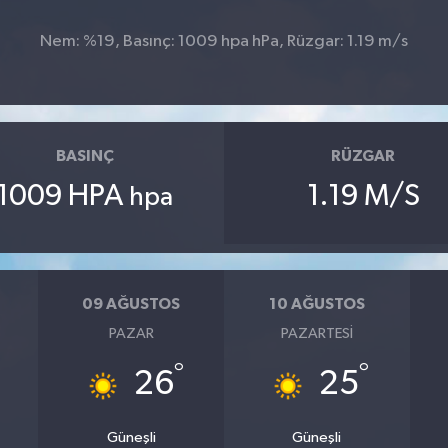
Nem: %19, Basınç: 1009 hpa hPa, Rüzgar: 1.19 m/s
BASINÇ
RÜZGAR
1009 HPA
1.19 M/S
hpa
09 AĞUSTOS
10 AĞUSTOS
PAZAR
PAZARTESI
°
°
26
25
Güneşli
Güneşli