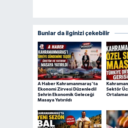
BİLİM TEKNOLOJİ
ASAYİŞ
Bunlar da ilginizi çekebilir
SEÇİM 2015
ÇEVRE
BİLİM VE TEKNOLOJİ
YARIŞMALAR
A Haber Kahramanmaraş'ta
Kahraman
Ekonomi Zirvesi Düzenledi!
Sektör Üc
TANITIM
Şehrin Ekonomik Geleceği
Ortalamas
Masaya Yatırıldı
HABERDE İNSAN