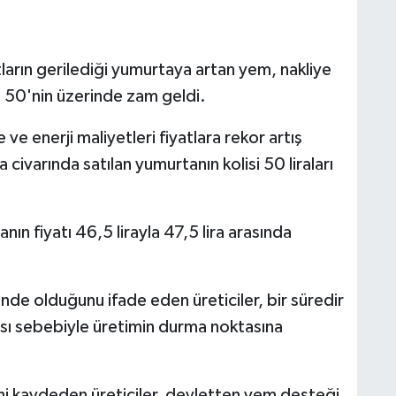
atların gerilediği yumurtaya artan yem, nakliye
e 50'nin üzerinde zam geldi.
e enerji maliyetleri fiyatlara rekor artış
a civarında satılan yumurtanın kolisi 50 liraları
n fiyatı 46,5 lirayla 47,5 lira arasında
inde olduğunu ifade eden üreticiler, bir süredir
ası sebebiyle üretimin durma noktasına
ni kaydeden üreticiler, devletten yem desteği