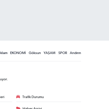
eklam
EKONOMİ
Göksun
YAŞAM
SPOR
Andırın
uyor.
eri
Trafik Durumu
Haber Arşivi