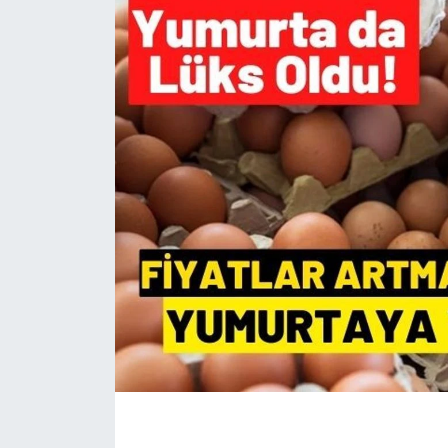
İLÇE HABERLERİ
KÜLTÜR-SANAT
KSÜ
DÜNYA
ROPORTAJ
MAGAZİN
KADIN-AİLE
YEREL YÖNETİM
MEDYA