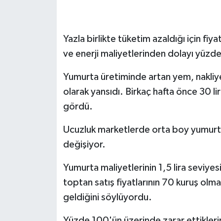
SEÇİM 2011
Yazla birlikte tüketim azaldığı için fiy
ÜÇÜNCÜ SAYFA
ve enerji maliyetlerinden dolayı yüzd
BİLİMNET
Yumurta üretiminde artan yem, nakliye v
olarak yansıdı. Birkaç hafta önce 30 lir
Yemek
gördü.
SİVİL TOPLUM
Ucuzluk marketlerde orta boy yumurtanı
değişiyor.
SEÇİM 2014
Yumurta maliyetlerinin 1,5 lira seviyes
KİM KİMDİR
toptan satış fiyatlarının 70 kuruş olm
geldiğini söylüyordu.
ÇEK GÖNDER
Yüzde 100'ün üzerinde zarar ettikleri