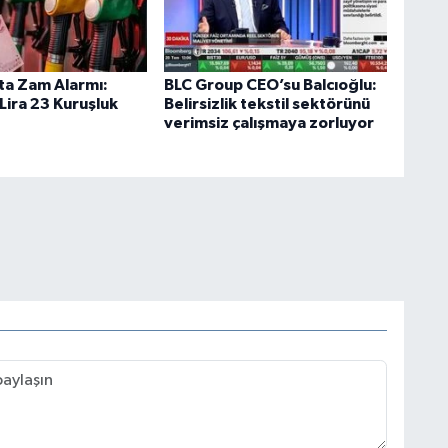
ta Zam Alarmı:
BLC Group CEO’su Balcıoğlu:
Lira 23 Kuruşluk
Belirsizlik tekstil sektörünü
verimsiz çalışmaya zorluyor