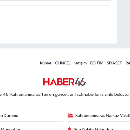
Künye
GÜNCEL
İletişim
EĞİTİM
SİYASET
R
r46, Kahramanmaraş'tan en güncel, en hızlı haberleri sizinle buluştur
va Durumu
Kahramanmaraş Namaz Vakitl
 Manşetler
Son Dakika Haberleri