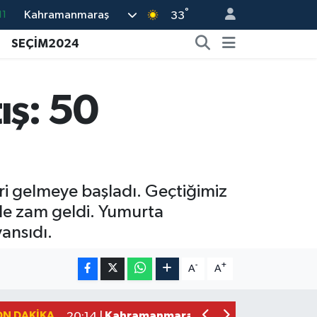
11
°
Kahramanmaraş
33
18
SEÇİM2024
32
38
ış: 50
03
14
ri gelmeye başladı. Geçtiğimiz
nde zam geldi. Yumurta
yansıdı.
Kahramanmaraş'ta Kasten Öldürme ve 
12:18 |
Çerçeve Yasa Adalet Komisyonu'ndan
09:11 |
-
+
A
A
Kahramanmaraş'taki Okul Saldırısı 
09:04 |
Kahramanmaraş'ta Uluslararası Bisikl
22:09 |
ON DAKIKA
Kahramanmaraş'ta Pusula Maraş Eğit
20:14 |