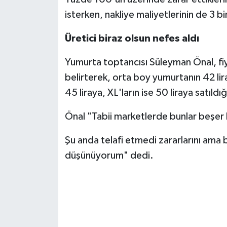
KİTAP
isterken, nakliye maliyetlerinin de 3 bi
HEDEF2020
Üretici biraz olsun nefes aldı
OTOMOBİL
Yumurta toptancısı Süleyman Önal, fi
belirterek, orta boy yumurtanın 42 lir
MİZAH
45 liraya, XL'ların ise 50 liraya satıldığ
TARİH
Önal "Tabii marketlerde bunlar beşer l
Genel
Şu anda telafi etmedi zararlarını ama b
düşünüyorum" dedi.
Politika
YEREL
BÖLGEDEN