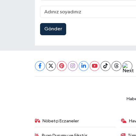
Gönder
Habe
Nöbetçi Eczaneler
Ha
Puan Durumu ve Fikstür
Tüm