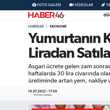
FOTO GALERI
VIDEOLAR
Y
GÜ
GÜNCEL
Nöbetçi Eczaneler
HABERLER
EKONOMI
SİYASET
Hava Durumu
Yumurtanın Ko
EKONOMİ
Kahramanmaraş Namaz Vakitleri
Liradan Satıl
SPOR
Trafik Durumu
Asgari ücrete gelen zam sonras
YAŞAM
Süper Lig Puan Durumu ve Fikstür
haftalarda 30 lira civarında o
üretiminde artan yem, nakliye ve 
TEKNOLOJİ
Tüm Manşetler
19.07.2022 - 17:50
SAĞLIK
Son Dakika Haberleri
YAYINLANMA
EĞİTİM
Haber Arşivi