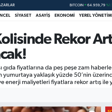
BITCOIN
64.959,79
%1.
AZARLAR
DOLAR
47,7436
%0.
NCEL
SİYASET
ASAYİŞ
EKONOMİ
YEREL YÖNETİM
EURO
55,2510
%0.
STERLİN
64,4811
%0.
lisinde Rekor Art
GRAM ALTIN
6660.55
%0.
acak!
BİST100
13.779
%-
ı gıda fiyatlarına da peş peşe zam haberle
lan yumurtaya yaklaşık yüzde 50’nin üzeri
enerji maliyetleri fiyatlara rekor artış ile 
S