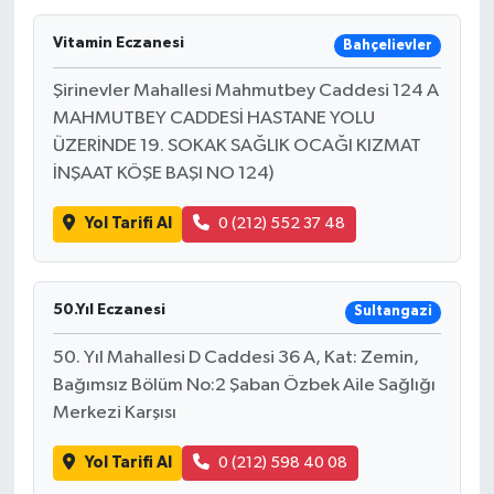
Vitamin Eczanesi
Bahçelievler
Şirinevler Mahallesi Mahmutbey Caddesi 124 A
MAHMUTBEY CADDESİ HASTANE YOLU
ÜZERİNDE 19. SOKAK SAĞLIK OCAĞI KIZMAT
İNŞAAT KÖŞE BAŞI NO 124)
Yol Tarifi Al
0 (212) 552 37 48
50.Yıl Eczanesi
Sultangazi
50. Yıl Mahallesi D Caddesi 36 A, Kat: Zemin,
Bağımsız Bölüm No:2 Şaban Özbek Aile Sağlığı
Merkezi Karşısı
Yol Tarifi Al
0 (212) 598 40 08