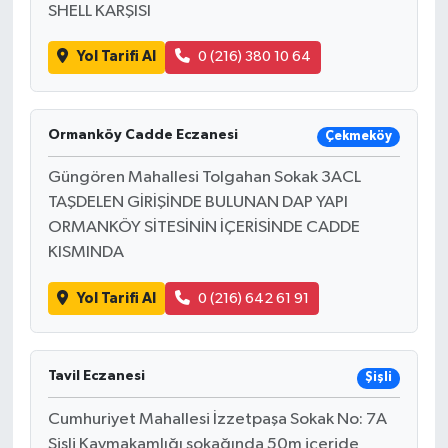
SHELL KARŞISI
Yol Tarifi Al
0 (216) 380 10 64
Ormanköy Cadde Eczanesi
Çekmeköy
Güngören Mahallesi Tolgahan Sokak 3ACL
TAŞDELEN GİRİŞİNDE BULUNAN DAP YAPI
ORMANKÖY SİTESİNİN İÇERİSİNDE CADDE
KISMINDA
Yol Tarifi Al
0 (216) 642 61 91
Tavil Eczanesi
Şişli
Cumhuriyet Mahallesi İzzetpaşa Sokak No: 7A
Şişli Kaymakamlığı sokağında 50m içeride