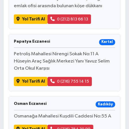
KİTAP
emlak ofisi arasında bulunan köşe dükkanı
HEDEF2020
Yol Tarifi Al
0 (212) 813 66 13
OTOMOBİL
Papatya Eczanesi
Kartal
MİZAH
Petroliş Mahallesi Nirengi Sokak No:11 A
TARİH
Hüseyin Araç Sağlık Merkezi Yanı Yavuz Selim
Orta Okul Karşısı
Genel
Yol Tarifi Al
0 (216) 755 14 15
Politika
Osman Eczanesi
YEREL
Kadıköy
Osmanağa Mahallesi Kuşdili Caddesi No:55 A
BÖLGEDEN