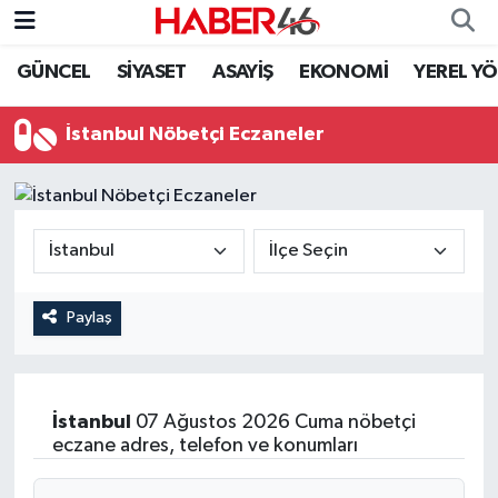
GÜNCEL
SİYASET
ASAYİŞ
EKONOMİ
YEREL Y
GÜNCEL
Nöbetçi Eczaneler
İstanbul Nöbetçi Eczaneler
SİYASET
Hava Durumu
EKONOMİ
Kahramanmaraş Namaz Vakitleri
SPOR
Trafik Durumu
YAŞAM
Süper Lig Puan Durumu ve Fikstür
Paylaş
TEKNOLOJİ
Tüm Manşetler
İstanbul
07 Ağustos 2026 Cuma nöbetçi
SAĞLIK
Son Dakika Haberleri
eczane adres, telefon ve konumları
EĞİTİM
Haber Arşivi