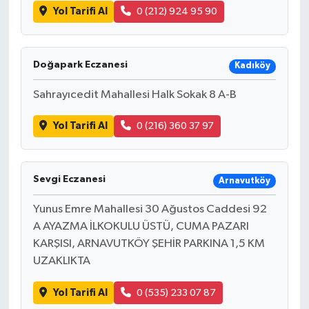
Yol Tarifi Al
0 (212) 924 95 90
Doğapark Eczanesi
Kadıköy
Sahrayıcedit Mahallesi Halk Sokak 8 A-B
Yol Tarifi Al
0 (216) 360 37 97
Sevgi Eczanesi
Arnavutköy
Yunus Emre Mahallesi 30 Ağustos Caddesi 92
A AYAZMA İLKOKULU ÜSTÜ, CUMA PAZARI
KARŞISI, ARNAVUTKÖY ŞEHİR PARKINA 1,5 KM
UZAKLIKTA
Yol Tarifi Al
0 (535) 233 07 87