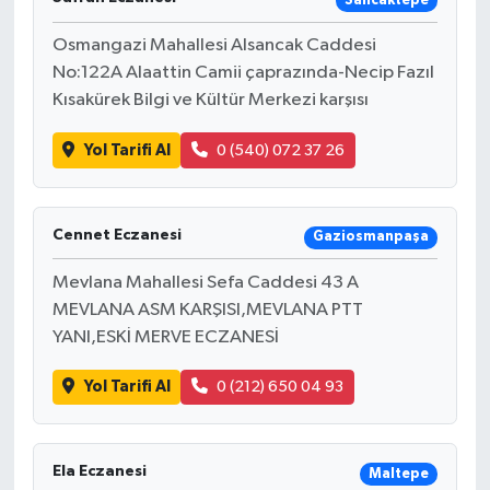
Sancaktepe
Osmangazi Mahallesi Alsancak Caddesi
No:122A Alaattin Camii çaprazında-Necip Fazıl
Kısakürek Bilgi ve Kültür Merkezi karşısı
Yol Tarifi Al
0 (540) 072 37 26
Cennet Eczanesi
Gaziosmanpaşa
Mevlana Mahallesi Sefa Caddesi 43 A
MEVLANA ASM KARŞISI,MEVLANA PTT
YANI,ESKİ MERVE ECZANESİ
Yol Tarifi Al
0 (212) 650 04 93
Ela Eczanesi
Maltepe