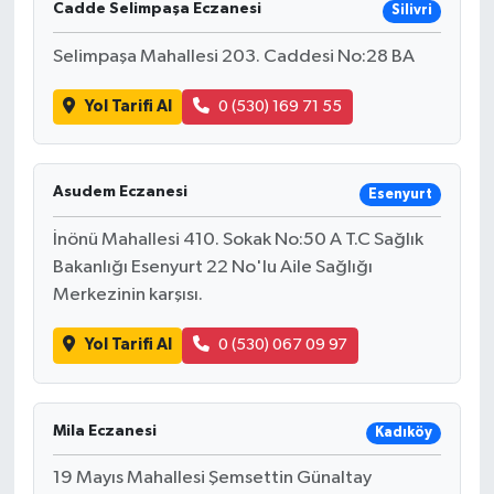
Cadde Selimpaşa Eczanesi
Silivri
İLÇE HABERLERİ
Selimpaşa Mahallesi 203. Caddesi No:28 BA
KÜLTÜR-SANAT
Yol Tarifi Al
0 (530) 169 71 55
KSÜ
Asudem Eczanesi
Esenyurt
DÜNYA
İnönü Mahallesi 410. Sokak No:50 A T.C Sağlık
ROPORTAJ
Bakanlığı Esenyurt 22 No'lu Aile Sağlığı
Merkezinin karşısı.
MAGAZİN
Yol Tarifi Al
0 (530) 067 09 97
KADIN-AİLE
Mila Eczanesi
YEREL YÖNETİM
Kadıköy
19 Mayıs Mahallesi Şemsettin Günaltay
MEDYA