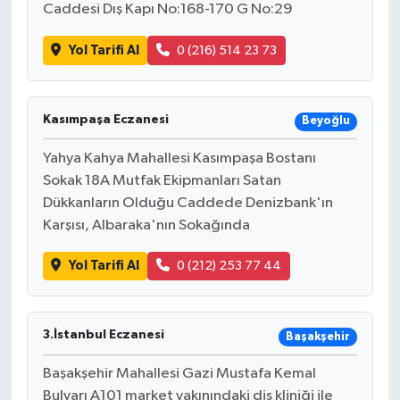
Caddesi Dış Kapı No:168-170 G No:29
SEÇİM 2011
Yol Tarifi Al
0 (216) 514 23 73
ÜÇÜNCÜ SAYFA
Kasımpaşa Eczanesi
Beyoğlu
BİLİMNET
Yahya Kahya Mahallesi Kasımpaşa Bostanı
Yemek
Sokak 18A Mutfak Ekipmanları Satan
Dükkanların Olduğu Caddede Denizbank'ın
SİVİL TOPLUM
Karşısı, Albaraka'nın Sokağında
Yol Tarifi Al
0 (212) 253 77 44
SEÇİM 2014
KİM KİMDİR
3.İstanbul Eczanesi
Başakşehir
ÇEK GÖNDER
Başakşehir Mahallesi Gazi Mustafa Kemal
Bulvarı A101 market yakınındaki diş kliniği ile