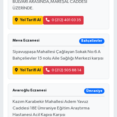
BULVARI ARASINDA,MAREŞAL CADDESİ
ÜZERİNDE.
Yol Tarifi Al
0 (212) 401 03 35
Meva Eczanesi
Bahçelievler
Siyavuşpaşa Mahallesi Çağlayan Sokak No:6 A
Bahçelievler 15 nolu Aile Sağlığı Merkezi karşısı
Yol Tarifi Al
0 (212) 505 88 14
Avaroğlu Eczanesi
Ümraniye
Kazım Karabekir Mahallesi Adem Yavuz
Caddesi 18E Ümraniye Eğitim Araştırma
Hastanesi Acil Kapısı Karşısı