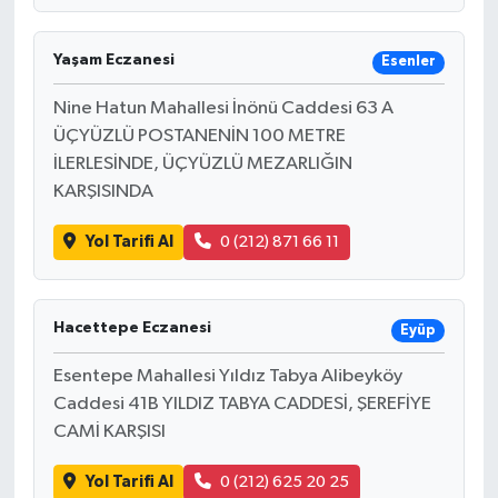
Yaşam Eczanesi
Esenler
Nine Hatun Mahallesi İnönü Caddesi 63 A
ÜÇYÜZLÜ POSTANENİN 100 METRE
İLERLESİNDE, ÜÇYÜZLÜ MEZARLIĞIN
KARŞISINDA
Yol Tarifi Al
0 (212) 871 66 11
Hacettepe Eczanesi
Eyüp
Esentepe Mahallesi Yıldız Tabya Alibeyköy
Caddesi 41B YILDIZ TABYA CADDESİ, ŞEREFİYE
CAMİ KARŞISI
Yol Tarifi Al
0 (212) 625 20 25