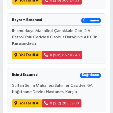
Yol Tarifi Al
0 (216) 508 24 53
Bayram Eczanesi
Ümraniye
Ihlamurkuyu Mahallesi Çanakkale Cad. 2 A
Petrol Yolu Caddesi Otobüs Durağı ve A101’in
Karşısındayız
Yol Tarifi Al
0 (536) 867 62 43
Esinti Eczanesi
Kağıthane
Sultan Selim Mahallesi Şahinler Caddesi 6A
Kağıthane Devlet Hastanesi Karşısı
Yol Tarifi Al
0 (212) 283 59 00