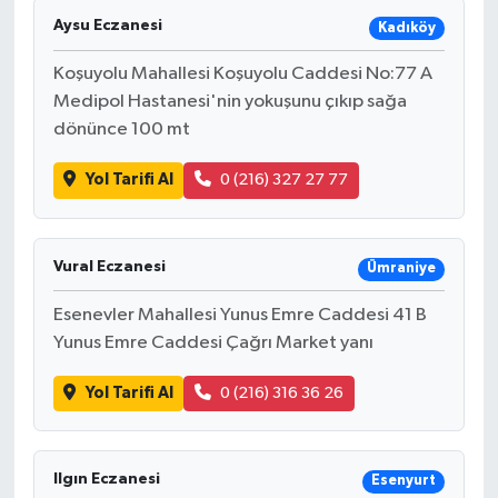
Aysu Eczanesi
Kadıköy
Koşuyolu Mahallesi Koşuyolu Caddesi No:77 A
Medipol Hastanesi'nin yokuşunu çıkıp sağa
dönünce 100 mt
Yol Tarifi Al
0 (216) 327 27 77
Vural Eczanesi
Ümraniye
Esenevler Mahallesi Yunus Emre Caddesi 41 B
Yunus Emre Caddesi Çağrı Market yanı
Yol Tarifi Al
0 (216) 316 36 26
Ilgın Eczanesi
Esenyurt