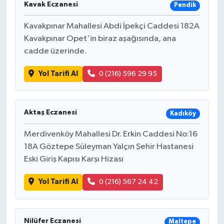
Kavak Eczanesi
Pendik
Kavakpınar Mahallesi Abdi İpekçi Caddesi 182A
Kavakpınar Opet'in biraz aşağısında, ana
cadde üzerinde.
Yol Tarifi Al
0 (216) 596 29 95
Aktaş Eczanesi
Kadıköy
Merdivenköy Mahallesi Dr. Erkin Caddesi No:16
18A Göztepe Süleyman Yalçın Şehir Hastanesi
Eski Giriş Kapısı Karşı Hizası
Yol Tarifi Al
0 (216) 567 24 42
Nilüfer Eczanesi
Maltepe