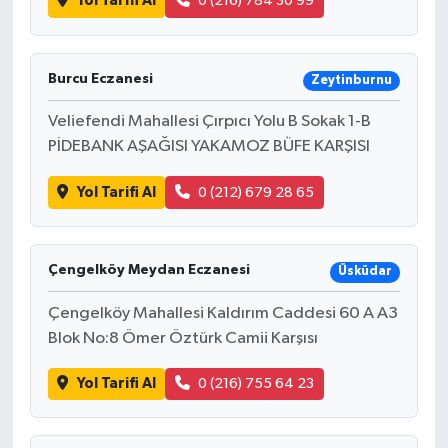
Yol Tarifi Al
0 (216) 784 30 99
BİLİM TEKNOLOJİ
ASAYİŞ
Burcu Eczanesi
Zeytinburnu
SEÇİM 2015
Veliefendi Mahallesi Çırpıcı Yolu B Sokak 1-B
PİDEBANK AŞAĞISI YAKAMOZ BÜFE KARŞISI
ÇEVRE
Yol Tarifi Al
0 (212) 679 28 65
BİLİM VE TEKNOLOJİ
Çengelköy Meydan Eczanesi
YARIŞMALAR
Üsküdar
Çengelköy Mahallesi Kaldırım Caddesi 60 A A3
TANITIM
Blok No:8 Ömer Öztürk Camii Karşısı
HABERDE İNSAN
Yol Tarifi Al
0 (216) 755 64 23