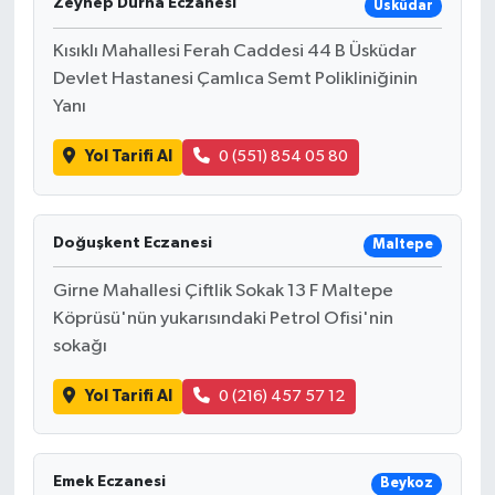
Zeynep Durna Eczanesi
Üsküdar
Kısıklı Mahallesi Ferah Caddesi 44 B Üsküdar
Devlet Hastanesi Çamlıca Semt Polikliniğinin
Yanı
Yol Tarifi Al
0 (551) 854 05 80
Doğuşkent Eczanesi
Maltepe
Girne Mahallesi Çiftlik Sokak 13 F Maltepe
Köprüsü'nün yukarısındaki Petrol Ofisi'nin
sokağı
Yol Tarifi Al
0 (216) 457 57 12
Emek Eczanesi
Beykoz