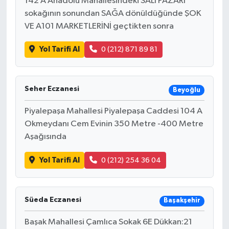
142 A Anadolu Mahallesindeki SALI PAZARI
sokağının sonundan SAĞA dönüldüğünde ŞOK
VE A101 MARKETLERİNİ geçtikten sonra
Yol Tarifi Al
0 (212) 871 89 81
Seher Eczanesi
Beyoğlu
Piyalepaşa Mahallesi Piyalepaşa Caddesi 104 A
Okmeydanı Cem Evinin 350 Metre -400 Metre
Aşağısında
Yol Tarifi Al
0 (212) 254 36 04
Süeda Eczanesi
Başakşehir
Başak Mahallesi Çamlıca Sokak 6E Dükkan:21