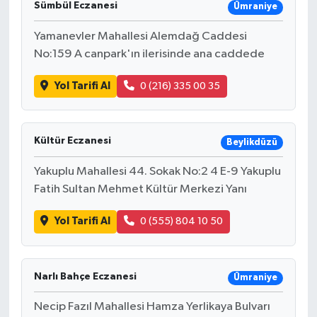
Sümbül Eczanesi
Ümraniye
İLÇE HABERLERİ
Yamanevler Mahallesi Alemdağ Caddesi
No:159 A canpark'ın ilerisinde ana caddede
KÜLTÜR-SANAT
Yol Tarifi Al
0 (216) 335 00 35
KSÜ
DÜNYA
Kültür Eczanesi
Beylikdüzü
ROPORTAJ
Yakuplu Mahallesi 44. Sokak No:2 4 E-9 Yakuplu
Fatih Sultan Mehmet Kültür Merkezi Yanı
MAGAZİN
Yol Tarifi Al
0 (555) 804 10 50
KADIN-AİLE
Narlı Bahçe Eczanesi
YEREL YÖNETİM
Ümraniye
Necip Fazıl Mahallesi Hamza Yerlikaya Bulvarı
MEDYA