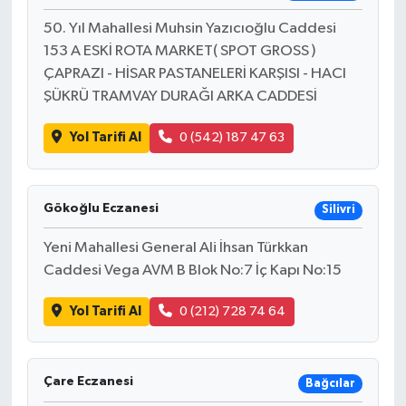
50. Yıl Mahallesi Muhsin Yazıcıoğlu Caddesi
153 A ESKİ ROTA MARKET( SPOT GROSS )
ÇAPRAZI - HİSAR PASTANELERİ KARŞISI - HACI
ŞÜKRÜ TRAMVAY DURAĞI ARKA CADDESİ
Yol Tarifi Al
0 (542) 187 47 63
Gökoğlu Eczanesi
Silivri
Yeni Mahallesi General Ali İhsan Türkkan
Caddesi Vega AVM B Blok No:7 İç Kapı No:15
Yol Tarifi Al
0 (212) 728 74 64
Çare Eczanesi
Bağcılar