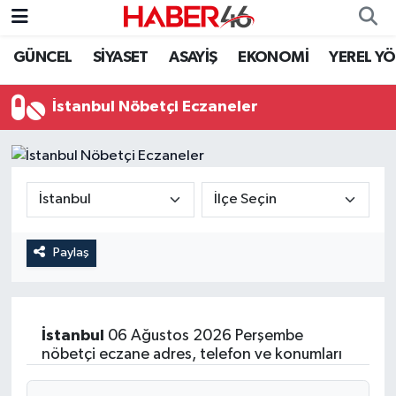
GÜNCEL
SİYASET
ASAYİŞ
EKONOMİ
YEREL Y
GÜNCEL
Nöbetçi Eczaneler
İstanbul Nöbetçi Eczaneler
SİYASET
Hava Durumu
EKONOMİ
Kahramanmaraş Namaz Vakitleri
SPOR
Trafik Durumu
YAŞAM
Süper Lig Puan Durumu ve Fikstür
Paylaş
TEKNOLOJİ
Tüm Manşetler
İstanbul
06 Ağustos 2026 Perşembe
SAĞLIK
Son Dakika Haberleri
nöbetçi eczane adres, telefon ve konumları
EĞİTİM
Haber Arşivi