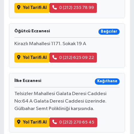
BİLİM TEKNOLOJİ
Yol Tarifi Al
0 (212) 255 78 99
ASAYİŞ
Öğütcü Eczanesi
Bağcılar
SEÇİM 2015
Kirazlı Mahallesi 1171. Sokak 19 A
ÇEVRE
Yol Tarifi Al
0 (212) 625 09 22
BİLİM VE TEKNOLOJİ
İlke Eczanesi
YARIŞMALAR
Kağıthane
Telsizler Mahallesi Galata Deresi Caddesi
TANITIM
No:64 A Galata Deresi Caddesi üzerinde.
Gülbahar Semt Polikliniği karşısında.
HABERDE İNSAN
Yol Tarifi Al
0 (212) 270 65 45