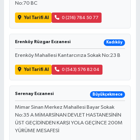
No:70 BC
SEÇİM 2011
Yol Tarifi Al
0 (216) 784 50 77
ÜÇÜNCÜ SAYFA
Erenköy Rüzgar Eczanesi
Kadıköy
BİLİMNET
Erenköy Mahallesi Kantarcırıza Sokak No:23 B
Yemek
Yol Tarifi Al
0 (543) 576 82 04
SİVİL TOPLUM
SEÇİM 2014
Serenay Eczanesi
Büyükçekmece
Mimar Sinan Merkez Mahallesi Bayar Sokak
KİM KİMDİR
No:35 A MİMARSİNAN DEVLET HASTANESİNİN
ÜST GEÇİDİNDEN KARŞI YOLA GEÇİNCE 200M
ÇEK GÖNDER
YÜRÜME MESAFESİ