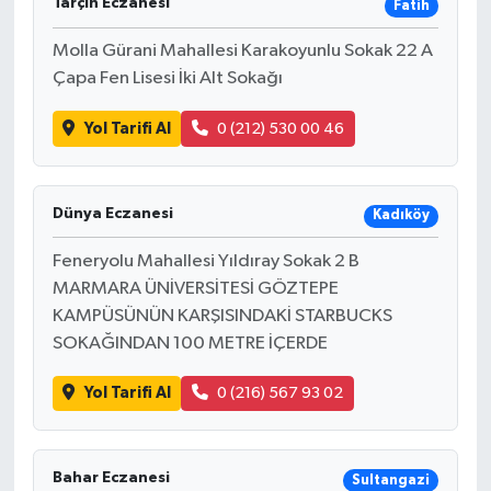
Tarçın Eczanesi
Fatih
Molla Gürani Mahallesi Karakoyunlu Sokak 22 A
Çapa Fen Lisesi İki Alt Sokağı
Yol Tarifi Al
0 (212) 530 00 46
Dünya Eczanesi
Kadıköy
Feneryolu Mahallesi Yıldıray Sokak 2 B
MARMARA ÜNİVERSİTESİ GÖZTEPE
KAMPÜSÜNÜN KARŞISINDAKİ STARBUCKS
SOKAĞINDAN 100 METRE İÇERDE
Yol Tarifi Al
0 (216) 567 93 02
Bahar Eczanesi
Sultangazi