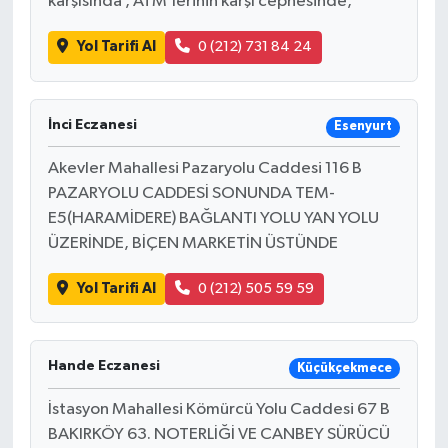
karşısında , ATM’lerinin karşı cephesinde,
Yol Tarifi Al
0 (212) 731 84 24
İnci Eczanesi
Esenyurt
Akevler Mahallesi Pazaryolu Caddesi 116 B
PAZARYOLU CADDESİ SONUNDA TEM-
E5(HARAMİDERE) BAĞLANTI YOLU YAN YOLU
ÜZERİNDE, BİÇEN MARKETİN ÜSTÜNDE
Yol Tarifi Al
0 (212) 505 59 59
Hande Eczanesi
Küçükçekmece
İstasyon Mahallesi Kömürcü Yolu Caddesi 67 B
BAKIRKÖY 63. NOTERLİĞİ VE CANBEY SÜRÜCÜ