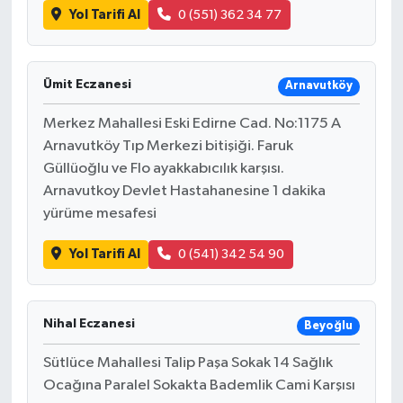
KİTAP
Yol Tarifi Al
0 (551) 362 34 77
HEDEF2020
Ümit Eczanesi
Arnavutköy
OTOMOBİL
Merkez Mahallesi Eski Edirne Cad. No:1175 A
MİZAH
Arnavutköy Tıp Merkezi bitişiği. Faruk
Güllüoğlu ve Flo ayakkabıcılık karşısı.
TARİH
Arnavutkoy Devlet Hastahanesine 1 dakika
yürüme mesafesi
Genel
Yol Tarifi Al
0 (541) 342 54 90
Politika
Nihal Eczanesi
YEREL
Beyoğlu
Sütlüce Mahallesi Talip Paşa Sokak 14 Sağlık
BÖLGEDEN
Ocağına Paralel Sokakta Bademlik Cami Karşısı