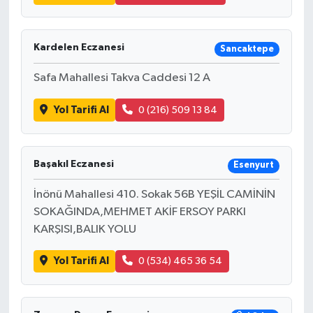
Kardelen Eczanesi
Sancaktepe
Safa Mahallesi Takva Caddesi 12 A
Yol Tarifi Al
0 (216) 509 13 84
Başakıl Eczanesi
Esenyurt
İnönü Mahallesi 410. Sokak 56B YEŞİL CAMİNİN
SOKAĞINDA,MEHMET AKİF ERSOY PARKI
KARŞISI,BALIK YOLU
Yol Tarifi Al
0 (534) 465 36 54