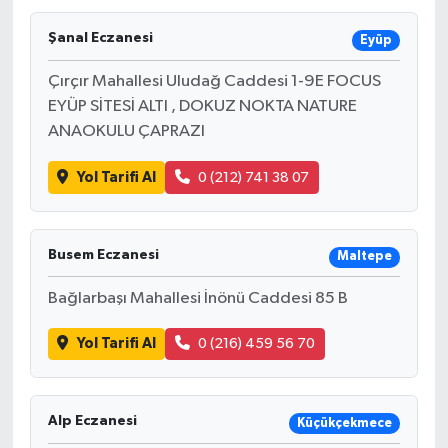
Şanal Eczanesi
Eyüp
Çırçır Mahallesi Uludağ Caddesi 1-9E FOCUS
EYÜP SİTESİ ALTI , DOKUZ NOKTA NATURE
ANAOKULU ÇAPRAZI
Yol Tarifi Al
0 (212) 741 38 07
Busem Eczanesi
Maltepe
Bağlarbaşı Mahallesi İnönü Caddesi 85 B
Yol Tarifi Al
0 (216) 459 56 70
Alp Eczanesi
Küçükçekmece