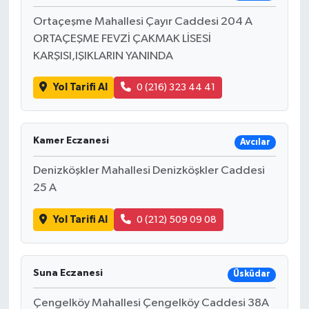
Ortaçeşme Mahallesi Çayır Caddesi 204 A
ORTAÇEŞME FEVZİ ÇAKMAK LİSESİ
KARŞISI,IŞIKLARIN YANINDA
Yol Tarifi Al
0 (216) 323 44 41
Kamer Eczanesi
Avcılar
Denizköşkler Mahallesi Denizköşkler Caddesi
25 A
Yol Tarifi Al
0 (212) 509 09 08
Suna Eczanesi
Üsküdar
Çengelköy Mahallesi Çengelköy Caddesi 38A