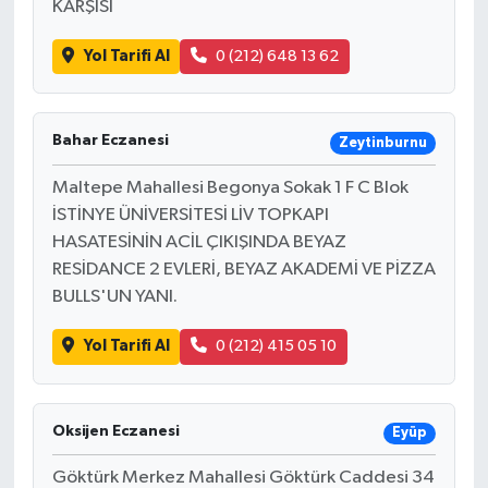
KARŞISI
Yol Tarifi Al
0 (212) 648 13 62
Bahar Eczanesi
Zeytinburnu
Maltepe Mahallesi Begonya Sokak 1 F C Blok
İSTİNYE ÜNİVERSİTESİ LİV TOPKAPI
HASATESİNİN ACİL ÇIKIŞINDA BEYAZ
RESİDANCE 2 EVLERİ, BEYAZ AKADEMİ VE PİZZA
BULLS'UN YANI.
Yol Tarifi Al
0 (212) 415 05 10
Oksijen Eczanesi
Eyüp
Göktürk Merkez Mahallesi Göktürk Caddesi 34