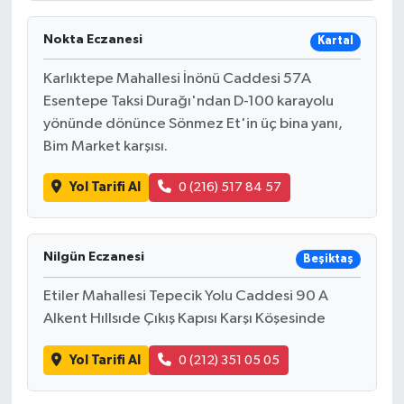
Nokta Eczanesi
Kartal
Karlıktepe Mahallesi İnönü Caddesi 57A
Esentepe Taksi Durağı'ndan D-100 karayolu
yönünde dönünce Sönmez Et'in üç bina yanı,
Bim Market karşısı.
Yol Tarifi Al
0 (216) 517 84 57
Nilgün Eczanesi
Beşiktaş
Etiler Mahallesi Tepecik Yolu Caddesi 90 A
Alkent Hıllsıde Çıkış Kapısı Karşı Köşesinde
Yol Tarifi Al
0 (212) 351 05 05