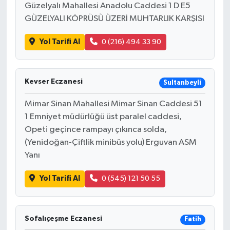
Güzelyalı Mahallesi Anadolu Caddesi 1 D E5
GÜZELYALI KÖPRÜSÜ ÜZERİ MUHTARLIK KARŞISI
Yol Tarifi Al
0 (216) 494 33 90
Kevser Eczanesi
Sultanbeyli
Mimar Sinan Mahallesi Mimar Sinan Caddesi 51
1 Emniyet müdürlüğü üst paralel caddesi,
Opeti geçince rampayı çıkınca solda,
(Yenidoğan-Çiftlik minibüs yolu) Erguvan ASM
Yanı
Yol Tarifi Al
0 (545) 121 50 55
Sofalıçeşme Eczanesi
Fatih