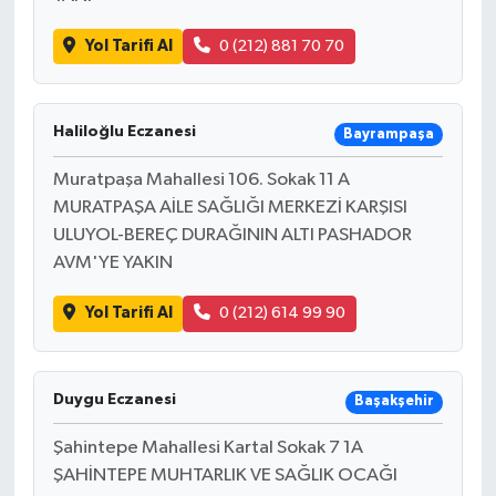
Yol Tarifi Al
0 (212) 881 70 70
Haliloğlu Eczanesi
Bayrampaşa
Muratpaşa Mahallesi 106. Sokak 11 A
MURATPAŞA AİLE SAĞLIĞI MERKEZİ KARŞISI
ULUYOL-BEREÇ DURAĞININ ALTI PASHADOR
AVM'YE YAKIN
Yol Tarifi Al
0 (212) 614 99 90
Duygu Eczanesi
Başakşehir
Şahintepe Mahallesi Kartal Sokak 7 1A
ŞAHİNTEPE MUHTARLIK VE SAĞLIK OCAĞI