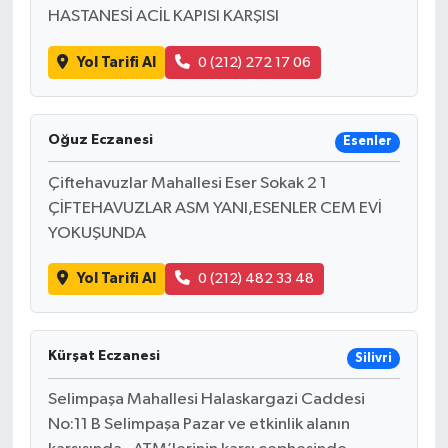
HASTANESİ ACİL KAPISI KARŞISI
Yol Tarifi Al
0 (212) 272 17 06
Oğuz Eczanesi
Esenler
Çiftehavuzlar Mahallesi Eser Sokak 2 1
ÇİFTEHAVUZLAR ASM YANI,ESENLER CEM EVİ
YOKUŞUNDA
Yol Tarifi Al
0 (212) 482 33 48
Kürşat Eczanesi
Silivri
Selimpaşa Mahallesi Halaskargazi Caddesi
No:11 B Selimpaşa Pazar ve etkinlik alanın