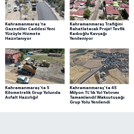
Kahramanmaraş'ta
Kahramanmaraş Trafiğini
Gazneliler Caddesi Yeni
Rahatlatacak Proje! Tevfik
Yüzüyle Hizmete
Kadıoğlu Kavşağı
Hazırlanıyor
Yenileniyor
Kahramanmaraş'ta 5
Kahramanmaraş’ta 45
Kilometrelik Grup Yolunda
Milyon TL’lik Yol Yatırımı
Asfalt Hazırlığı!
Tamamlandı! Maksutuşağı
Grup Yolu Yenilendi