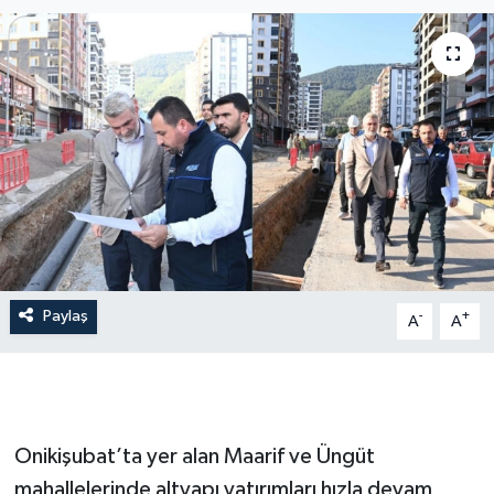
İLÇE HABERLERİ
KÜLTÜR-SANAT
KSÜ
DÜNYA
ROPORTAJ
Paylaş
-
+
MAGAZİN
A
A
KADIN-AİLE
YEREL YÖNETİM
Onikişubat’ta yer alan Maarif ve Üngüt
mahallelerinde altyapı yatırımları hızla devam
MEDYA