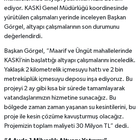
ediyor. KASKİ Genel Müdürlüğü koordinesinde
SEÇİM 2011
yürütülen çalışmaları yerinde inceleyen Başkan
Görgel, altyapı çalışmalarının son durumunu
ÜÇÜNCÜ SAYFA
değerlendirdi.
BİLİMNET
Başkan Görgel, “Maarif ve Üngüt mahallelerinde
KASKİ’nin başlattığı altyapı çalışmalarını inceledik.
Yemek
Yaklaşık 2 kilometrelik içmesuyu hattı ve 2 bin
SİVİL TOPLUM
metreküplük içmesuyu deposu inşa ediyoruz. Bu
projeyi 2 ay gibi kısa bir sürede tamamlayarak
SEÇİM 2014
vatandaşlarımızın hizmetine sunacağız. Bu
bölgede zaman zaman yaşanan su kesintilerini, bu
KİM KİMDİR
proje ile kesin çözüme kavuşturmuş olacağız.
Projemizin toplam maliyeti 30 Milyon TL” dedi.
ÇEK GÖNDER