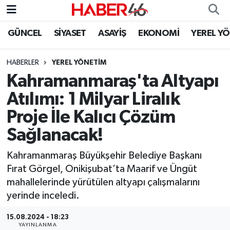
GÜNCEL
SİYASET
ASAYİŞ
EKONOMİ
YEREL Y
GÜNCEL
Nöbetçi Eczaneler
HABERLER
YEREL YÖNETİM
SİYASET
Hava Durumu
Kahramanmaraş'ta Altyapı
EKONOMİ
Kahramanmaraş Namaz Vakitleri
Atılımı: 1 Milyar Liralık
Proje İle Kalıcı Çözüm
SPOR
Trafik Durumu
Sağlanacak!
YAŞAM
Süper Lig Puan Durumu ve Fikstür
Kahramanmaraş Büyükşehir Belediye Başkanı
Fırat Görgel, Onikişubat’ta Maarif ve Üngüt
TEKNOLOJİ
Tüm Manşetler
mahallelerinde yürütülen altyapı çalışmalarını
yerinde inceledi.
SAĞLIK
Son Dakika Haberleri
15.08.2024 - 18:23
EĞİTİM
Haber Arşivi
YAYINLANMA