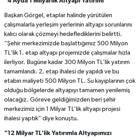
“4 Ayda 1 Milyarlık Altyapı Yatırımı”
KİTAP
Başkan Görgel, etaplar halinde yürütülen
HEDEF2020
çalışmalarla yerleşim yerlerinin altyapı sorunlarını
kalıcı olarak çözmeyi hedeflediklerini belirtti.
OTOMOBİL
“Şehir merkezimizde başlattığımız 500 Milyon
MİZAH
TL’lik 1. etap altyapı projemizde çalışmalar hızla
ilerliyor. Bugüne kadar 300 Milyon TL’lik yatırım
TARİH
tamamlandı. 2. etap ihalesi de yapıldı ve bu
etabın maliyeti 500 Milyon TL. Su kayıplarının çok
Genel
olduğu bölgelerde altyapıyı tamamen yenilemiş
Politika
olacağız. Göreve geldiğimizden beri şehir
merkezimiz için 1 Milyar TL’lik altyapı projesi
YEREL
ihalesi yaptık” diye konuştu.
BÖLGEDEN
“12 Milyar TL’lik Yatırımla Altyapımızı