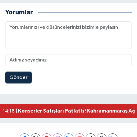
Yorumlar
Gönder
Kahramanmaraş'ta Zehir Tacirlerine Eş Zamanlı 
15:15 |
Kahramanmaraş'ta Gerçeğini Aratmayan Yangın 
14:54 |
Kahramanmaraş'ta Pazarcık'a 38 Bin Ton Asfalt
14:32 |
Kahramanmaraş'ta Müzik Dolu Akşam! KAFUM'da
14:26 |
Konserler Satışları Patlattı! Kahramanmaraş Ağ
14:18 |
Kahramanmaraş'ta 45 Milyon TL'lik Yatırım Tam
13:55 |
KAFUM'da Rock Gecesi! Zakkum Kahramanmaraş
13:53 |
Kahramanmaraş-Göksun Yolunu Kullananlar Dik
13:27 |