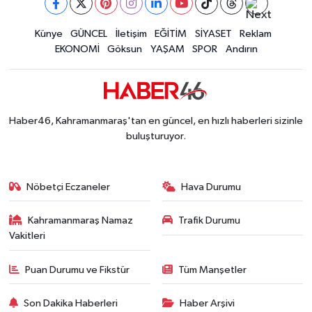
Kahramanmaraş'ta Fabrika Alevlere Teslim Oldu!
11:45 |
Kahramanmaraş'ın Tarihi Mirası İçin Ankara'da Kr
Künye
GÜNCEL
İletişim
EĞİTİM
SİYASET
Reklam
22:09 |
EKONOMİ
Göksun
YAŞAM
SPOR
Andırın
Kahramanmaraş'ta Gazneliler Caddesi Yeni Yüzü
21:56 |
Kahramanmaraş'ta Acı Son! Kayıp Yaşlı Adam Be
21:05 |
Kahramanmaraş'ta İş Kazası Can Aldı: Reklam P
16:36 |
Haber46, Kahramanmaraş'tan en güncel, en hızlı haberleri sizinle
buluşturuyor.
Nöbetçi Eczaneler
Hava Durumu
Kahramanmaraş Namaz
Trafik Durumu
Vakitleri
Puan Durumu ve Fikstür
Tüm Manşetler
Son Dakika Haberleri
Haber Arşivi