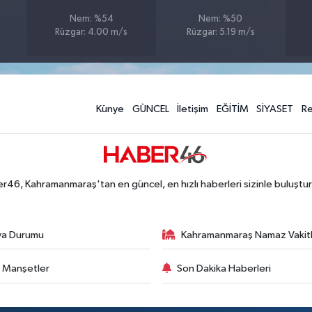
Nem: %54
Nem: %50
Rüzgar: 4.00 m/s
Rüzgar: 5.19 m/s
Künye
GÜNCEL
İletişim
EĞİTİM
SİYASET
R
r46, Kahramanmaraş'tan en güncel, en hızlı haberleri sizinle buluştur
va Durumu
Kahramanmaraş Namaz Vakitl
 Manşetler
Son Dakika Haberleri