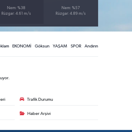
Nem: %38
Nem: %57
Rüzgar: 4.61 m/s
Rüzgar: 4.89 m/s
eklam
EKONOMİ
Göksun
YAŞAM
SPOR
Andırın
uyor.
eri
Trafik Durumu
Haber Arşivi