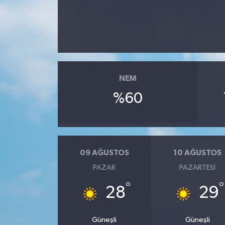
İLÇE HABERLERİ
KÜLTÜR-SANAT
KSÜ
NEM
DÜNYA
%60
ROPORTAJ
MAGAZİN
09 AĞUSTOS
10 AĞUSTOS
PAZAR
PAZARTESI
KADIN-AİLE
°
°
28
29
YEREL YÖNETİM
Güneşli
Güneşli
MEDYA