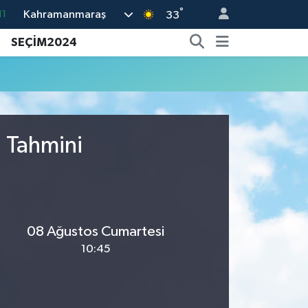
°
Kahramanmaraş
11
33
18
SEÇİM2024
32
38
03
14
u Tahmini
08 Ağustos Cumartesi
10:45