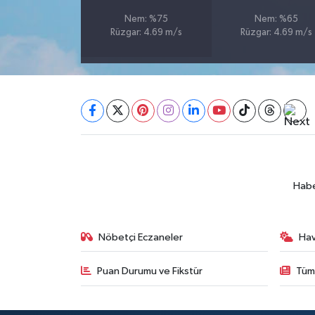
Nem: %75
Nem: %65
SEÇİM 2011
Rüzgar: 4.69 m/s
Rüzgar: 4.69 m/s
ÜÇÜNCÜ SAYFA
BİLİMNET
Yemek
SİVİL TOPLUM
Habe
SEÇİM 2014
Nöbetçi Eczaneler
Ha
KİM KİMDİR
Puan Durumu ve Fikstür
Tüm
ÇEK GÖNDER