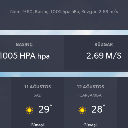
Nem: %60, Basınç: 1005 hpa hPa, Rüzgar: 2.69 m/s
BASINÇ
RÜZGAR
1005 HPA
2.69 M/S
hpa
11 AĞUSTOS
12 AĞUSTOS
SALI
ÇARŞAMBA
°
°
29
28
Güneşli
Güneşli