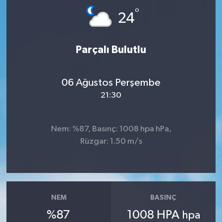
°
24
İLÇE HABERLERİ
KÜLTÜR-SANAT
Parçalı Bulutlu
KSÜ
06 Ağustos Perşembe
DÜNYA
21:30
ROPORTAJ
Nem: %87, Basınç: 1008 hpa hPa,
Rüzgar: 1.50 m/s
MAGAZİN
KADIN-AİLE
YEREL YÖNETİM
NEM
BASINÇ
%87
1008 HPA
hpa
MEDYA