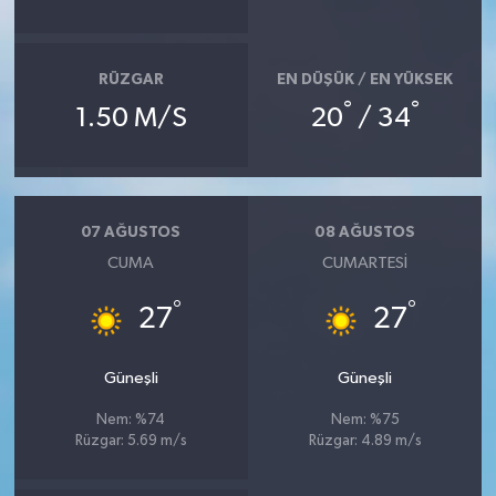
SEÇİM 2011
RÜZGAR
EN DÜŞÜK / EN YÜKSEK
ÜÇÜNCÜ SAYFA
°
°
1.50 M/S
20
/ 34
BİLİMNET
Yemek
07 AĞUSTOS
08 AĞUSTOS
CUMA
CUMARTESI
SİVİL TOPLUM
°
°
27
27
SEÇİM 2014
Güneşli
Güneşli
KİM KİMDİR
Nem: %74
Nem: %75
Rüzgar: 5.69 m/s
Rüzgar: 4.89 m/s
ÇEK GÖNDER