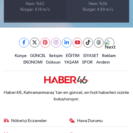
Nem: %62
Nem: %56
BİLİM TEKNOLOJİ
Rüzgar: 4.19 m/s
Rüzgar: 4.69 m/s
ASAYİŞ
SEÇİM 2015
ÇEVRE
Künye
GÜNCEL
İletişim
EĞİTİM
SİYASET
Reklam
EKONOMİ
Göksun
YAŞAM
SPOR
Andırın
BİLİM VE TEKNOLOJİ
YARIŞMALAR
Haber46, Kahramanmaraş'tan en güncel, en hızlı haberleri sizinle
TANITIM
buluşturuyor.
HABERDE İNSAN
Nöbetçi Eczaneler
Hava Durumu