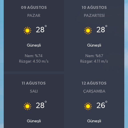
KİTAP
09 AĞUSTOS
10 AĞUSTOS
PAZAR
PAZARTESI
HEDEF2020
°
°
28
28
OTOMOBİL
Güneşli
Güneşli
MİZAH
Nem: %74
Nem: %67
TARİH
Rüzgar: 4.50 m/s
Rüzgar: 4.11 m/s
Genel
11 AĞUSTOS
12 AĞUSTOS
Politika
SALI
ÇARŞAMBA
°
°
YEREL
28
26
BÖLGEDEN
Güneşli
Güneşli