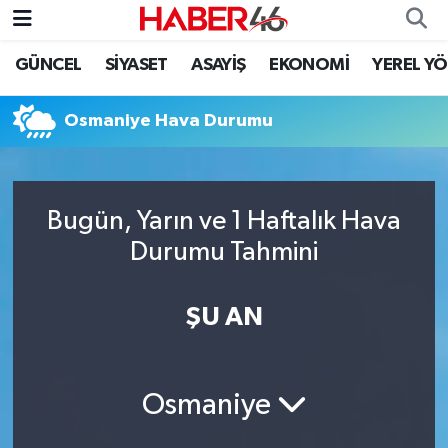
GÜNCEL
SİYASET
ASAYİŞ
EKONOMİ
YEREL Y
GÜNCEL
Nöbetçi Eczaneler
Osmaniye Hava Durumu
SİYASET
Hava Durumu
EKONOMİ
Kahramanmaraş Namaz Vakitleri
Bugün, Yarın ve 1 Haftalık Hava
SPOR
Trafik Durumu
Durumu Tahmini
YAŞAM
Süper Lig Puan Durumu ve Fikstür
ŞU AN
TEKNOLOJİ
Tüm Manşetler
SAĞLIK
Son Dakika Haberleri
Osmaniye
EĞİTİM
Haber Arşivi