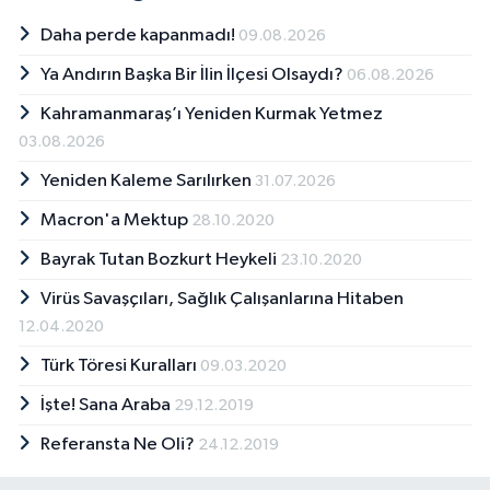
BİLİM TEKNOLOJİ
Daha perde kapanmadı!
09.08.2026
Ya Andırın Başka Bir İlin İlçesi Olsaydı?
ASAYİŞ
06.08.2026
Kahramanmaraş’ı Yeniden Kurmak Yetmez
SEÇİM 2015
03.08.2026
Yeniden Kaleme Sarılırken
31.07.2026
ÇEVRE
Macron'a Mektup
28.10.2020
BİLİM VE TEKNOLOJİ
Bayrak Tutan Bozkurt Heykeli
23.10.2020
YARIŞMALAR
Virüs Savaşçıları, Sağlık Çalışanlarına Hitaben
12.04.2020
TANITIM
Türk Töresi Kuralları
09.03.2020
İşte! Sana Araba
29.12.2019
HABERDE İNSAN
Referansta Ne Oli?
24.12.2019