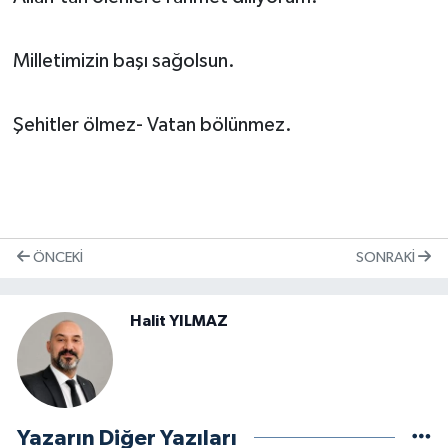
KİTAP
HEDEF2020
Milletimizin başı sağolsun.
OTOMOBİL
Şehitler ölmez- Vatan bölünmez.
MİZAH
TARİH
ÖNCEKI
SONRAKI
Genel
Politika
Halit YILMAZ
YEREL
BÖLGEDEN
Yazarın Diğer Yazıları