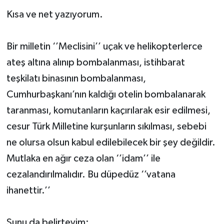
Kısa ve net yazıyorum.
İLÇE HABERLERİ
KÜLTÜR-SANAT
Bir milletin ‘’Meclisini’’ uçak ve helikopterlerce
ateş altına alınıp bombalanması, istihbarat
KSÜ
teşkilatı binasının bombalanması,
Cumhurbaşkanı’nın kaldığı otelin bombalanarak
DÜNYA
taranması, komutanların kaçırılarak esir edilmesi,
ROPORTAJ
cesur Türk Milletine kurşunların sıkılması, sebebi
ne olursa olsun kabul edilebilecek bir şey değildir.
MAGAZİN
Mutlaka en ağır ceza olan ‘’idam’’ ile
KADIN-AİLE
cezalandırılmalıdır. Bu düpedüz ‘’vatana
ihanettir.’’
YEREL YÖNETİM
Şunu da belirteyim:
MEDYA