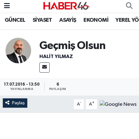
GÜNCEL
SİYASET
ASAYİŞ
EKONOMİ
YEREL Y
GÜNCEL
Nöbetçi Eczaneler
SİYASET
Hava Durumu
Geçmiş Olsun
EKONOMİ
Kahramanmaraş Namaz Vakitleri
HALIT YILMAZ
SPOR
Trafik Durumu
17.07.2016 - 13:50
6
YAŞAM
Süper Lig Puan Durumu ve Fikstür
YAYINLANMA
PAYLAŞIM
TEKNOLOJİ
Tüm Manşetler
Paylaş
-
+
A
A
SAĞLIK
Son Dakika Haberleri
EĞİTİM
Haber Arşivi