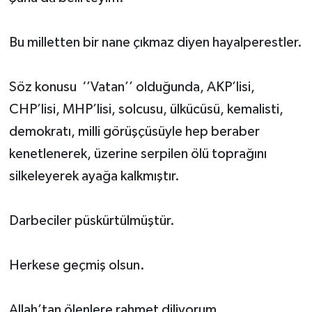
SEÇİM 2011
Bu milletten bir nane çıkmaz diyen hayalperestler.
ÜÇÜNCÜ SAYFA
Söz konusu ‘’Vatan’’ olduğunda, AKP’lisi,
BİLİMNET
CHP’lisi, MHP’lisi, solcusu, ülkücüsü, kemalisti,
demokratı, milli görüşçüsüyle hep beraber
Yemek
kenetlenerek, üzerine serpilen ölü toprağını
SİVİL TOPLUM
silkeleyerek ayağa kalkmıştır.
SEÇİM 2014
Darbeciler püskürtülmüştür.
KİM KİMDİR
Herkese geçmiş olsun.
ÇEK GÖNDER
Allah’tan ölenlere rahmet diliyorum.