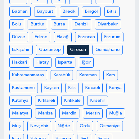
Batman
Bayburt
Bilecik
Bingöl
Bitlis
SEÇİM 2011
Bolu
Burdur
Bursa
Denizli
Diyarbakır
ÜÇÜNCÜ SAYFA
Düzce
Edirne
Elazığ
Erzincan
Erzurum
BİLİMNET
Eskişehir
Gaziantep
Giresun
Gümüşhane
Yemek
Hakkari
Hatay
Isparta
Iğdır
Kahramanmaraş
Karabük
Karaman
Kars
SİVİL TOPLUM
Kastamonu
Kayseri
Kilis
Kocaeli
Konya
SEÇİM 2014
Kütahya
Kırklareli
Kırıkkale
Kırşehir
KİM KİMDİR
Malatya
Manisa
Mardin
Mersin
Muğla
ÇEK GÖNDER
Muş
Nevşehir
Niğde
Ordu
Osmaniye
Rize
Sakarya
Samsun
Siirt
Sinop