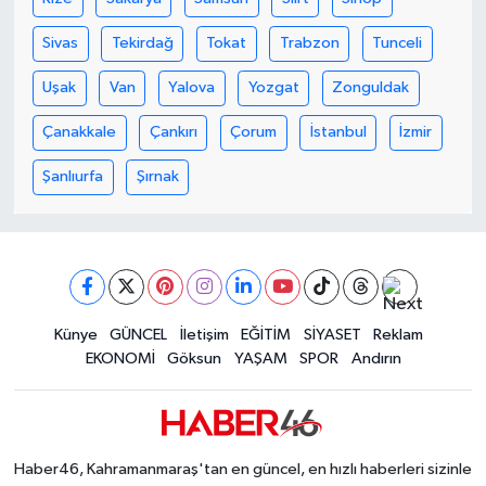
KİTAP
Sivas
Tekirdağ
Tokat
Trabzon
Tunceli
HEDEF2020
Uşak
Van
Yalova
Yozgat
Zonguldak
OTOMOBİL
Çanakkale
Çankırı
Çorum
İstanbul
İzmir
MİZAH
Şanlıurfa
Şırnak
TARİH
Genel
Künye
GÜNCEL
İletişim
EĞİTİM
SİYASET
Reklam
Politika
EKONOMİ
Göksun
YAŞAM
SPOR
Andırın
YEREL
BÖLGEDEN
Haber46, Kahramanmaraş'tan en güncel, en hızlı haberleri sizinle