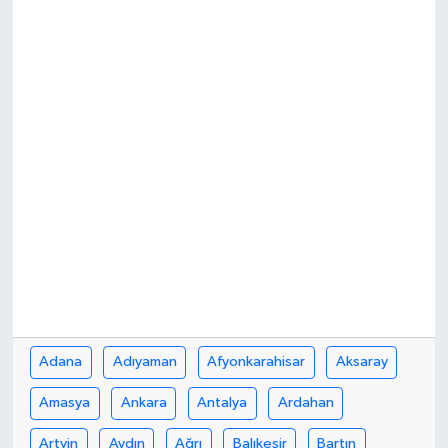
İLÇE HABERLERİ
KÜLTÜR-SANAT
KSÜ
DÜNYA
ROPORTAJ
MAGAZİN
KADIN-AİLE
Adana
Adıyaman
Afyonkarahisar
Aksaray
YEREL YÖNETİM
Amasya
Ankara
Antalya
Ardahan
MEDYA
Artvin
Aydın
Ağrı
Balıkesir
Bartın