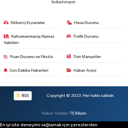
buluşturuyor.
BİLİM TEKNOLOJİ
ASAYİŞ
Nöbetçi Eczaneler
Hava Durumu
SEÇİM 2015
Kahramanmaraş Namaz
Trafik Durumu
Vakitleri
ÇEVRE
Puan Durumu ve Fikstür
Tüm Manşetler
BİLİM VE TEKNOLOJİ
Son Dakika Haberleri
Haber Arşivi
YARIŞMALAR
TANITIM
RSS
Copyright © 2023. Her hakkı saklıdır.
HABERDE İNSAN
Haber Yazılımı:
TE Bilişim
En iyi site deneyimi sağlamak için çerezlerden