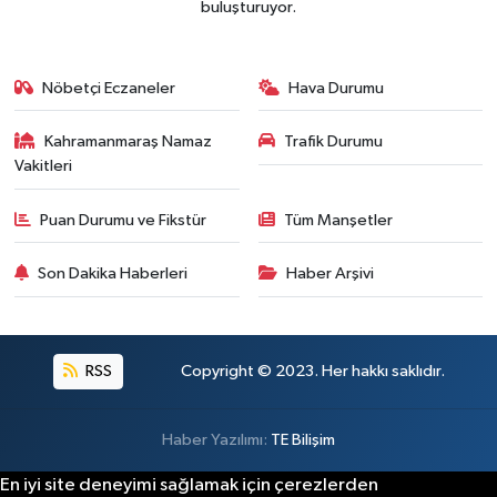
buluşturuyor.
BİLİM TEKNOLOJİ
ASAYİŞ
Nöbetçi Eczaneler
Hava Durumu
SEÇİM 2015
Kahramanmaraş Namaz
Trafik Durumu
Vakitleri
ÇEVRE
Puan Durumu ve Fikstür
Tüm Manşetler
BİLİM VE TEKNOLOJİ
Son Dakika Haberleri
Haber Arşivi
YARIŞMALAR
TANITIM
RSS
Copyright © 2023. Her hakkı saklıdır.
HABERDE İNSAN
Haber Yazılımı:
TE Bilişim
En iyi site deneyimi sağlamak için çerezlerden