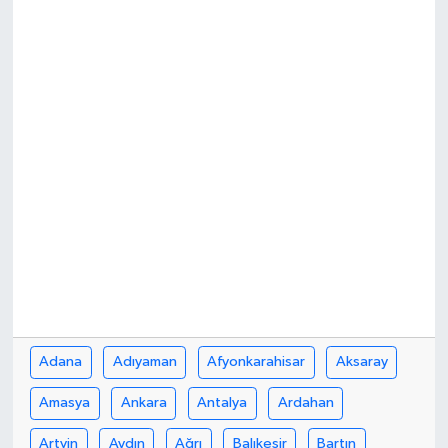
İLÇE HABERLERİ
KÜLTÜR-SANAT
KSÜ
DÜNYA
ROPORTAJ
MAGAZİN
KADIN-AİLE
Adana
Adıyaman
Afyonkarahisar
Aksaray
YEREL YÖNETİM
Amasya
Ankara
Antalya
Ardahan
MEDYA
Artvin
Aydın
Ağrı
Balıkesir
Bartın