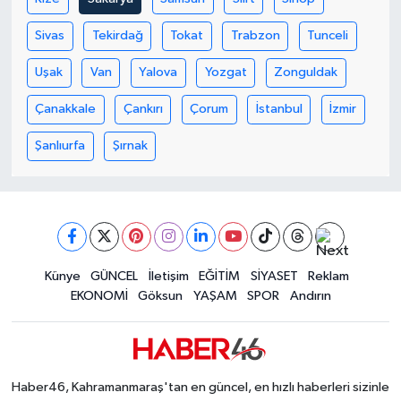
KİTAP
Sivas
Tekirdağ
Tokat
Trabzon
Tunceli
HEDEF2020
Uşak
Van
Yalova
Yozgat
Zonguldak
OTOMOBİL
Çanakkale
Çankırı
Çorum
İstanbul
İzmir
MİZAH
Şanlıurfa
Şırnak
TARİH
Genel
Künye
GÜNCEL
İletişim
EĞİTİM
SİYASET
Reklam
Politika
EKONOMİ
Göksun
YAŞAM
SPOR
Andırın
YEREL
BÖLGEDEN
Haber46, Kahramanmaraş'tan en güncel, en hızlı haberleri sizinle