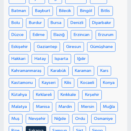
Batman
Bayburt
Bilecik
Bingöl
Bitlis
SEÇİM 2011
Bolu
Burdur
Bursa
Denizli
Diyarbakır
ÜÇÜNCÜ SAYFA
Düzce
Edirne
Elazığ
Erzincan
Erzurum
BİLİMNET
Eskişehir
Gaziantep
Giresun
Gümüşhane
Yemek
Hakkari
Hatay
Isparta
Iğdır
Kahramanmaraş
Karabük
Karaman
Kars
SİVİL TOPLUM
Kastamonu
Kayseri
Kilis
Kocaeli
Konya
SEÇİM 2014
Kütahya
Kırklareli
Kırıkkale
Kırşehir
KİM KİMDİR
Malatya
Manisa
Mardin
Mersin
Muğla
ÇEK GÖNDER
Muş
Nevşehir
Niğde
Ordu
Osmaniye
Rize
Sakarya
Samsun
Siirt
Sinop