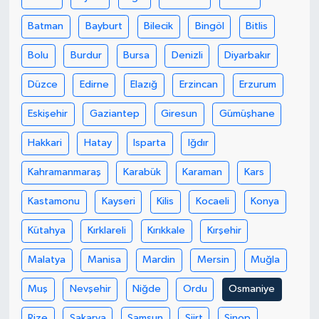
Batman
Bayburt
Bilecik
Bingöl
Bitlis
SEÇİM 2011
Bolu
Burdur
Bursa
Denizli
Diyarbakır
ÜÇÜNCÜ SAYFA
Düzce
Edirne
Elazığ
Erzincan
Erzurum
BİLİMNET
Eskişehir
Gaziantep
Giresun
Gümüşhane
Yemek
Hakkari
Hatay
Isparta
Iğdır
Kahramanmaraş
Karabük
Karaman
Kars
SİVİL TOPLUM
Kastamonu
Kayseri
Kilis
Kocaeli
Konya
SEÇİM 2014
Kütahya
Kırklareli
Kırıkkale
Kırşehir
KİM KİMDİR
Malatya
Manisa
Mardin
Mersin
Muğla
ÇEK GÖNDER
Muş
Nevşehir
Niğde
Ordu
Osmaniye
Rize
Sakarya
Samsun
Siirt
Sinop