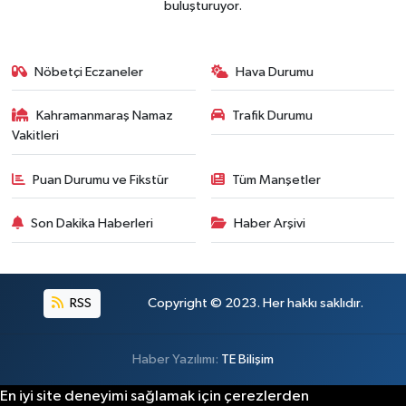
buluşturuyor.
BİLİM TEKNOLOJİ
ASAYİŞ
Nöbetçi Eczaneler
Hava Durumu
SEÇİM 2015
Kahramanmaraş Namaz
Trafik Durumu
Vakitleri
ÇEVRE
Puan Durumu ve Fikstür
Tüm Manşetler
BİLİM VE TEKNOLOJİ
Son Dakika Haberleri
Haber Arşivi
YARIŞMALAR
TANITIM
RSS
Copyright © 2023. Her hakkı saklıdır.
HABERDE İNSAN
Haber Yazılımı:
TE Bilişim
En iyi site deneyimi sağlamak için çerezlerden