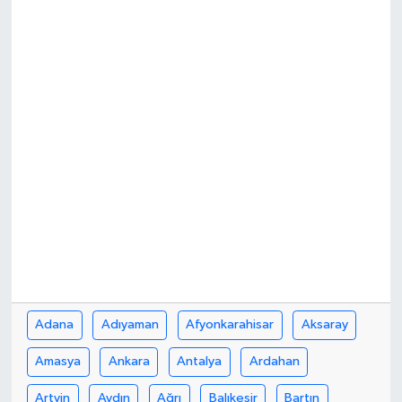
İLÇE HABERLERİ
KÜLTÜR-SANAT
KSÜ
DÜNYA
ROPORTAJ
MAGAZİN
KADIN-AİLE
Adana
Adıyaman
Afyonkarahisar
Aksaray
YEREL YÖNETİM
Amasya
Ankara
Antalya
Ardahan
MEDYA
Artvin
Aydın
Ağrı
Balıkesir
Bartın