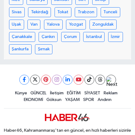
KİTAP
Sivas
Tekirdağ
Tokat
Trabzon
Tunceli
HEDEF2020
Uşak
Van
Yalova
Yozgat
Zonguldak
OTOMOBİL
Çanakkale
Çankırı
Çorum
İstanbul
İzmir
MİZAH
Şanlıurfa
Şırnak
TARİH
Genel
Künye
GÜNCEL
İletişim
EĞİTİM
SİYASET
Reklam
Politika
EKONOMİ
Göksun
YAŞAM
SPOR
Andırın
YEREL
BÖLGEDEN
Haber46, Kahramanmaraş'tan en güncel, en hızlı haberleri sizinle