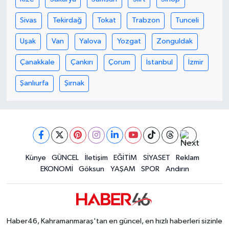
KİTAP
Sivas
Tekirdağ
Tokat
Trabzon
Tunceli
HEDEF2020
Uşak
Van
Yalova
Yozgat
Zonguldak
OTOMOBİL
Çanakkale
Çankırı
Çorum
İstanbul
İzmir
MİZAH
Şanlıurfa
Şırnak
TARİH
Genel
Künye
GÜNCEL
İletişim
EĞİTİM
SİYASET
Reklam
Politika
EKONOMİ
Göksun
YAŞAM
SPOR
Andırın
YEREL
BÖLGEDEN
Haber46, Kahramanmaraş'tan en güncel, en hızlı haberleri sizinle