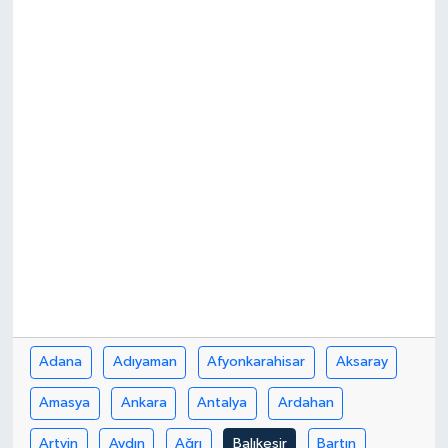
İLÇE HABERLERİ
KÜLTÜR-SANAT
KSÜ
DÜNYA
ROPORTAJ
MAGAZİN
KADIN-AİLE
Adana
Adıyaman
Afyonkarahisar
Aksaray
YEREL YÖNETİM
Amasya
Ankara
Antalya
Ardahan
MEDYA
Artvin
Aydın
Ağrı
Balıkesir
Bartın