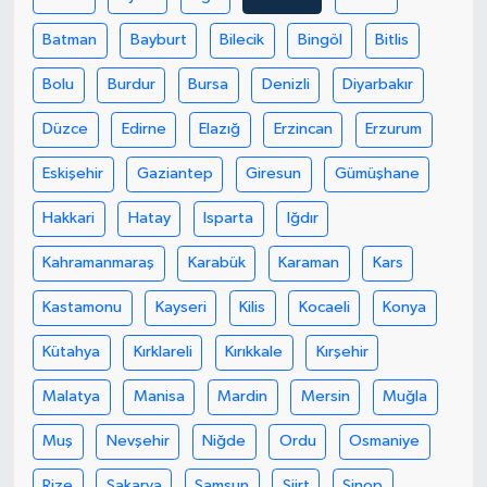
Batman
Bayburt
Bilecik
Bingöl
Bitlis
SEÇİM 2011
Bolu
Burdur
Bursa
Denizli
Diyarbakır
ÜÇÜNCÜ SAYFA
Düzce
Edirne
Elazığ
Erzincan
Erzurum
BİLİMNET
Eskişehir
Gaziantep
Giresun
Gümüşhane
Yemek
Hakkari
Hatay
Isparta
Iğdır
Kahramanmaraş
Karabük
Karaman
Kars
SİVİL TOPLUM
Kastamonu
Kayseri
Kilis
Kocaeli
Konya
SEÇİM 2014
Kütahya
Kırklareli
Kırıkkale
Kırşehir
KİM KİMDİR
Malatya
Manisa
Mardin
Mersin
Muğla
ÇEK GÖNDER
Muş
Nevşehir
Niğde
Ordu
Osmaniye
Rize
Sakarya
Samsun
Siirt
Sinop