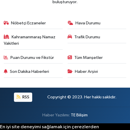
buluşturuyor.
BİLİM TEKNOLOJİ
ASAYİŞ
Nöbetçi Eczaneler
Hava Durumu
SEÇİM 2015
Kahramanmaraş Namaz
Trafik Durumu
Vakitleri
ÇEVRE
Puan Durumu ve Fikstür
Tüm Manşetler
BİLİM VE TEKNOLOJİ
Son Dakika Haberleri
Haber Arşivi
YARIŞMALAR
TANITIM
RSS
Copyright © 2023. Her hakkı saklıdır.
HABERDE İNSAN
Haber Yazılımı:
TE Bilişim
En iyi site deneyimi sağlamak için çerezlerden