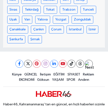
KİTAP
Sivas
Tekirdağ
Tokat
Trabzon
Tunceli
HEDEF2020
Uşak
Van
Yalova
Yozgat
Zonguldak
OTOMOBİL
Çanakkale
Çankırı
Çorum
İstanbul
İzmir
MİZAH
Şanlıurfa
Şırnak
TARİH
Genel
Künye
GÜNCEL
İletişim
EĞİTİM
SİYASET
Reklam
Politika
EKONOMİ
Göksun
YAŞAM
SPOR
Andırın
YEREL
BÖLGEDEN
Haber46, Kahramanmaraş'tan en güncel, en hızlı haberleri sizinle