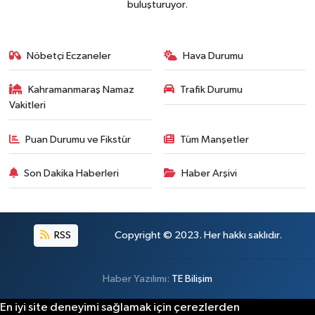
buluşturuyor.
BİLİM TEKNOLOJİ
ASAYİŞ
Nöbetçi Eczaneler
Hava Durumu
SEÇİM 2015
Kahramanmaraş Namaz
Trafik Durumu
Vakitleri
ÇEVRE
Puan Durumu ve Fikstür
Tüm Manşetler
BİLİM VE TEKNOLOJİ
Son Dakika Haberleri
Haber Arşivi
YARIŞMALAR
TANITIM
RSS
Copyright © 2023. Her hakkı saklıdır.
HABERDE İNSAN
Haber Yazılımı:
TE Bilişim
En iyi site deneyimi sağlamak için çerezlerden