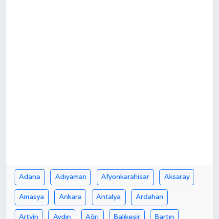
İLÇE HABERLERİ
KÜLTÜR-SANAT
KSÜ
DÜNYA
ROPORTAJ
MAGAZİN
KADIN-AİLE
Adana
Adıyaman
Afyonkarahisar
Aksaray
YEREL YÖNETİM
Amasya
Ankara
Antalya
Ardahan
MEDYA
Artvin
Aydın
Ağrı
Balıkesir
Bartın