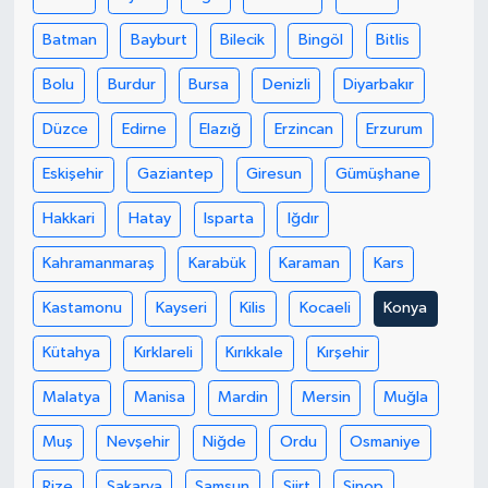
Batman
Bayburt
Bilecik
Bingöl
Bitlis
SEÇİM 2011
Bolu
Burdur
Bursa
Denizli
Diyarbakır
ÜÇÜNCÜ SAYFA
Düzce
Edirne
Elazığ
Erzincan
Erzurum
BİLİMNET
Eskişehir
Gaziantep
Giresun
Gümüşhane
Yemek
Hakkari
Hatay
Isparta
Iğdır
Kahramanmaraş
Karabük
Karaman
Kars
SİVİL TOPLUM
Kastamonu
Kayseri
Kilis
Kocaeli
Konya
SEÇİM 2014
Kütahya
Kırklareli
Kırıkkale
Kırşehir
KİM KİMDİR
Malatya
Manisa
Mardin
Mersin
Muğla
ÇEK GÖNDER
Muş
Nevşehir
Niğde
Ordu
Osmaniye
Rize
Sakarya
Samsun
Siirt
Sinop