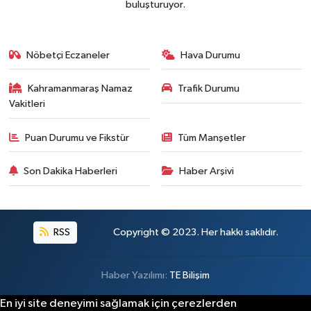
buluşturuyor.
BİLİM TEKNOLOJİ
ASAYİŞ
Nöbetçi Eczaneler
Hava Durumu
SEÇİM 2015
Kahramanmaraş Namaz
Trafik Durumu
Vakitleri
ÇEVRE
Puan Durumu ve Fikstür
Tüm Manşetler
BİLİM VE TEKNOLOJİ
Son Dakika Haberleri
Haber Arşivi
YARIŞMALAR
TANITIM
RSS
Copyright © 2023. Her hakkı saklıdır.
HABERDE İNSAN
Haber Yazılımı:
TE Bilişim
En iyi site deneyimi sağlamak için çerezlerden