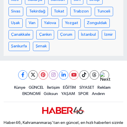
KİTAP
Sivas
Tekirdağ
Tokat
Trabzon
Tunceli
HEDEF2020
Uşak
Van
Yalova
Yozgat
Zonguldak
OTOMOBİL
Çanakkale
Çankırı
Çorum
İstanbul
İzmir
MİZAH
Şanlıurfa
Şırnak
TARİH
Genel
Künye
GÜNCEL
İletişim
EĞİTİM
SİYASET
Reklam
Politika
EKONOMİ
Göksun
YAŞAM
SPOR
Andırın
YEREL
BÖLGEDEN
Haber46, Kahramanmaraş'tan en güncel, en hızlı haberleri sizinle