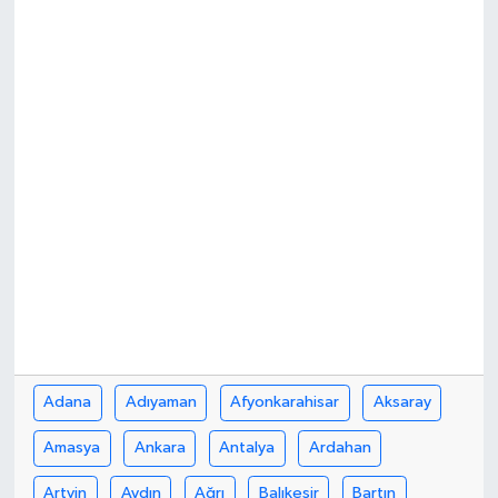
İLÇE HABERLERİ
KÜLTÜR-SANAT
KSÜ
DÜNYA
ROPORTAJ
MAGAZİN
KADIN-AİLE
Adana
Adıyaman
Afyonkarahisar
Aksaray
YEREL YÖNETİM
Amasya
Ankara
Antalya
Ardahan
MEDYA
Artvin
Aydın
Ağrı
Balıkesir
Bartın