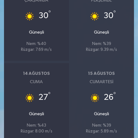
ÇARŞAMBA
PERŞEMBE
BİLİM TEKNOLOJİ
°
°
30
30
ASAYİŞ
Güneşli
Güneşli
SEÇİM 2015
Nem: %40
Nem: %39
Rüzgar: 7.69 m/s
Rüzgar: 9.39 m/s
ÇEVRE
BİLİM VE TEKNOLOJİ
14 AĞUSTOS
15 AĞUSTOS
CUMA
CUMARTESI
YARIŞMALAR
°
°
27
26
TANITIM
Güneşli
Güneşli
HABERDE İNSAN
Nem: %43
Nem: %39
Rüzgar: 8.00 m/s
Rüzgar: 5.89 m/s