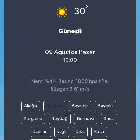
°
30
İLÇE HABERLERİ
KÜLTÜR-SANAT
Güneşli
KSÜ
09 Ağustos Pazar
DÜNYA
10:00
ROPORTAJ
Nem: %44, Basınç: 1009 hpa hPa,
Rüzgar: 5.61 m/s
MAGAZİN
Aliağa
Balçova
Bayındır
Bayraklı
KADIN-AİLE
Bergama
Beydağ
Bornova
Buca
YEREL YÖNETİM
Çeşme
Çiğli
Dikili
Foça
MEDYA