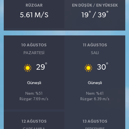
KİTAP
RÜZGAR
EN DÜŞÜK / EN YÜKSEK
°
°
5.61 M/S
19
/ 39
HEDEF2020
OTOMOBİL
10 AĞUSTOS
11 AĞUSTOS
MİZAH
PAZARTESI
SALI
TARİH
°
°
29
30
Genel
Güneşli
Güneşli
Politika
Nem: %51
Nem: %41
Rüzgar: 7.69 m/s
Rüzgar: 6.39 m/s
YEREL
BÖLGEDEN
12 AĞUSTOS
13 AĞUSTOS