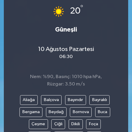
°
20
İLÇE HABERLERİ
KÜLTÜR-SANAT
Güneşli
KSÜ
10 Ağustos Pazartesi
DÜNYA
06:30
ROPORTAJ
Nem: %90, Basınç: 1010 hpa hPa,
Rüzgar: 3.50 m/s
MAGAZİN
Aliağa
Balçova
Bayındır
Bayraklı
KADIN-AİLE
Bergama
Beydağ
Bornova
Buca
YEREL YÖNETİM
Çeşme
Çiğli
Dikili
Foça
MEDYA