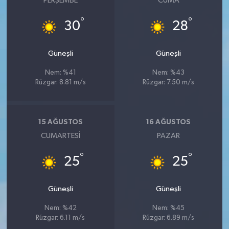
PERŞEMBE
CUMA
BİLİM TEKNOLOJİ
°
°
30
28
ASAYİŞ
Güneşli
Güneşli
SEÇİM 2015
Nem: %41
Nem: %43
Rüzgar: 8.81 m/s
Rüzgar: 7.50 m/s
ÇEVRE
BİLİM VE TEKNOLOJİ
15 AĞUSTOS
16 AĞUSTOS
CUMARTESI
PAZAR
YARIŞMALAR
°
°
25
25
TANITIM
Güneşli
Güneşli
HABERDE İNSAN
Nem: %42
Nem: %45
Rüzgar: 6.11 m/s
Rüzgar: 6.89 m/s