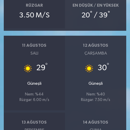
KİTAP
RÜZGAR
EN DÜŞÜK / EN YÜKSEK
°
°
3.50 M/S
20
/ 39
HEDEF2020
OTOMOBİL
11 AĞUSTOS
12 AĞUSTOS
MİZAH
SALI
ÇARŞAMBA
TARİH
°
°
29
30
Genel
Güneşli
Güneşli
Politika
Nem: %44
Nem: %40
Rüzgar: 6.00 m/s
Rüzgar: 7.50 m/s
YEREL
BÖLGEDEN
13 AĞUSTOS
14 AĞUSTOS