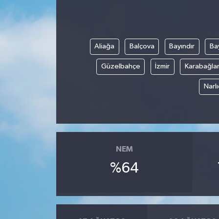
İLÇE HABERLERİ
KÜLTÜR-SANAT
Aliağa
Balçova
Bayındır
Bay
Güzelbahçe
İzmir
Karabağla
KSÜ
Narl
DÜNYA
ROPORTAJ
MAGAZİN
NEM
%64
KADIN-AİLE
YEREL YÖNETİM
MEDYA