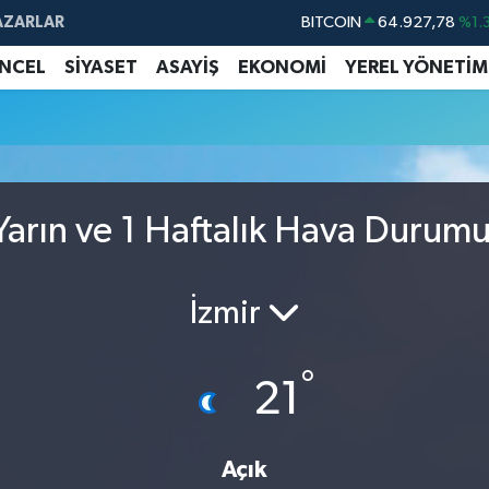
AZARLAR
BITCOIN
64.927,78
%1.
DOLAR
47,5971
%0.
NCEL
SİYASET
ASAYİŞ
EKONOMİ
YEREL YÖNETİM
EURO
55,1336
%0.
STERLİN
64,2534
%0.
GRAM ALTIN
6527.85
%0.
BİST100
13.703
%
arın ve 1 Haftalık Hava Durum
İzmir
°
21
Açık