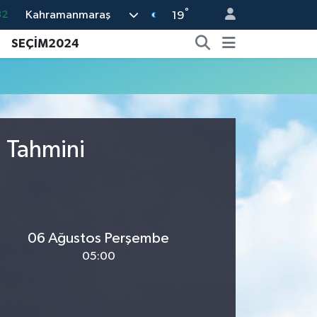
°
Kahramanmaraş
32
19
05
SEÇİM2024
18
22
54
11
u Tahmini
06 Ağustos Perşembe
05:00