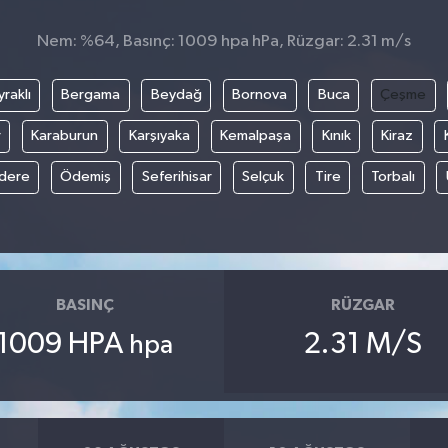
Nem: %64, Basınç: 1009 hpa hPa, Rüzgar: 2.31 m/s
raklı
Bergama
Beydağ
Bornova
Buca
Çeşme
r
Karaburun
Karşıyaka
Kemalpaşa
Kınık
Kiraz
ıdere
Ödemiş
Seferihisar
Selçuk
Tire
Torbalı
BASINÇ
RÜZGAR
1009 HPA
2.31 M/S
hpa