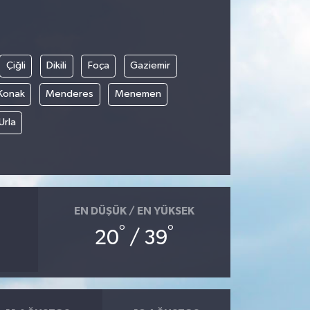
Çiğli
Dikili
Foça
Gaziemir
Konak
Menderes
Menemen
Urla
EN DÜŞÜK / EN YÜKSEK
°
°
20
/ 39