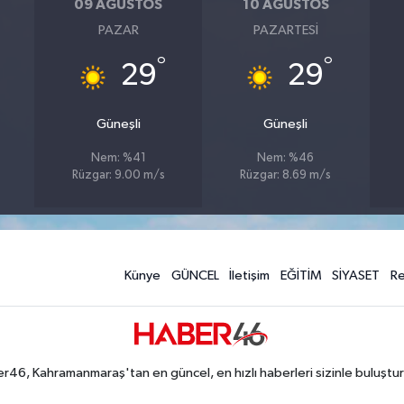
09 AĞUSTOS
10 AĞUSTOS
PAZAR
PAZARTESI
°
°
29
29
Güneşli
Güneşli
Nem: %41
Nem: %46
Rüzgar: 9.00 m/s
Rüzgar: 8.69 m/s
Künye
GÜNCEL
İletişim
EĞİTİM
SİYASET
R
r46, Kahramanmaraş'tan en güncel, en hızlı haberleri sizinle buluştur