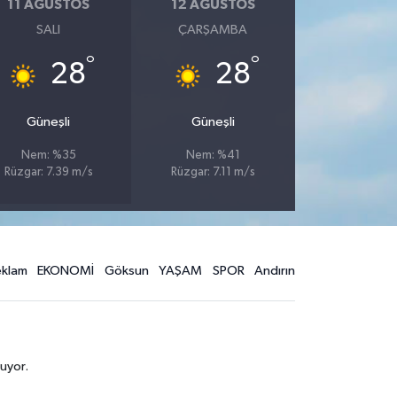
11 AĞUSTOS
12 AĞUSTOS
SALI
ÇARŞAMBA
°
°
28
28
Güneşli
Güneşli
Nem: %35
Nem: %41
Rüzgar: 7.39 m/s
Rüzgar: 7.11 m/s
eklam
EKONOMİ
Göksun
YAŞAM
SPOR
Andırın
uyor.