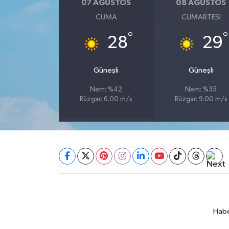
07 AĞUSTOS
08 AĞUSTOS
CUMA
CUMARTESI
SEÇİM 2011
°
°
28
29
ÜÇÜNCÜ SAYFA
Güneşli
Güneşli
BİLİMNET
Nem: %42
Nem: %35
Rüzgar: 6.00 m/s
Rüzgar: 9.00 m/s
Yemek
SİVİL TOPLUM
SEÇİM 2014
KİM KİMDİR
ÇEK GÖNDER
Habe