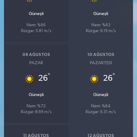
BİLİM TEKNOLOJİ
Güneşli
Güneşli
ASAYİŞ
Nem: %66
Nem: %63
Rüzgar: 5.81 m/s
Rüzgar: 6.19 m/s
SEÇİM 2015
ÇEVRE
09 AĞUSTOS
10 AĞUSTOS
PAZAR
PAZARTESI
BİLİM VE TEKNOLOJİ
°
°
26
26
YARIŞMALAR
Güneşli
Güneşli
TANITIM
Nem: %72
Nem: %64
Rüzgar: 8.69 m/s
Rüzgar: 9.31 m/s
HABERDE İNSAN
11 AĞUSTOS
12 AĞUSTOS