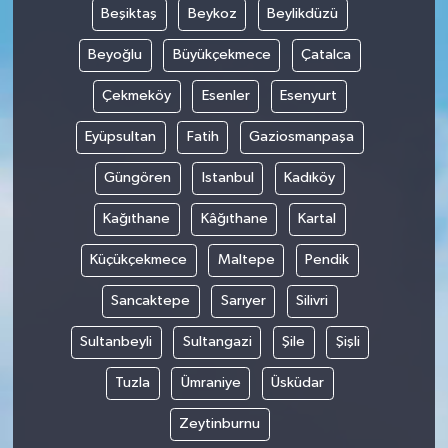
Beşiktaş
Beykoz
Beylikdüzü
SEÇİM 2011
Beyoğlu
Büyükçekmece
Çatalca
Çekmeköy
Esenler
Esenyurt
ÜÇÜNCÜ SAYFA
Eyüpsultan
Fatih
Gaziosmanpaşa
BİLİMNET
Güngören
Istanbul
Kadıköy
Yemek
Kağıthane
Kâğıthane
Kartal
SİVİL TOPLUM
Küçükçekmece
Maltepe
Pendik
SEÇİM 2014
Sancaktepe
Sarıyer
Silivri
Sultanbeyli
Sultangazi
Şile
Şişli
KİM KİMDİR
Tuzla
Ümraniye
Üsküdar
ÇEK GÖNDER
Zeytinburnu