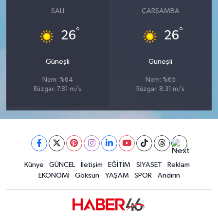
SALI
ÇARŞAMBA
°
°
26
26
Güneşli
Güneşli
Nem: %64
Nem: %65
Rüzgar: 7.81 m/s
Rüzgar: 8.31 m/s
Künye
GÜNCEL
İletişim
EĞİTİM
SİYASET
Reklam
EKONOMİ
Göksun
YAŞAM
SPOR
Andırın