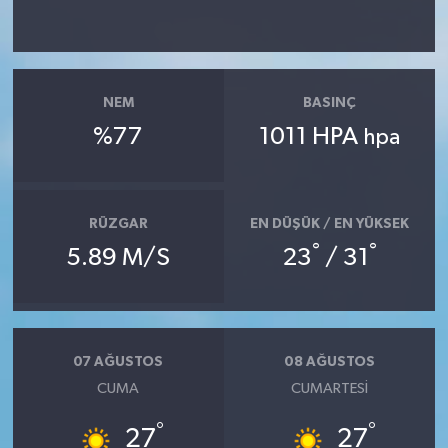
KİTAP
HEDEF2020
NEM
BASINÇ
OTOMOBİL
%77
1011 HPA
hpa
MİZAH
TARİH
RÜZGAR
EN DÜŞÜK / EN YÜKSEK
°
°
5.89 M/S
23
/ 31
Genel
Politika
07 AĞUSTOS
08 AĞUSTOS
YEREL
CUMA
CUMARTESI
BÖLGEDEN
°
°
27
27