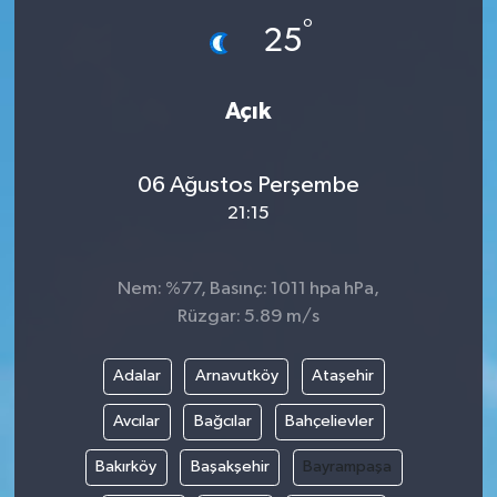
°
25
İLÇE HABERLERİ
KÜLTÜR-SANAT
Açık
KSÜ
06 Ağustos Perşembe
DÜNYA
21:15
ROPORTAJ
Nem: %77, Basınç: 1011 hpa hPa,
Rüzgar: 5.89 m/s
MAGAZİN
Adalar
Arnavutköy
Ataşehir
KADIN-AİLE
Avcılar
Bağcılar
Bahçelievler
YEREL YÖNETİM
Bakırköy
Başakşehir
Bayrampaşa
MEDYA