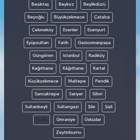
Beşiktaş
Beykoz
Beylikdüzü
SEÇİM 2011
Beyoğlu
Büyükçekmece
Çatalca
Çekmeköy
Esenler
Esenyurt
ÜÇÜNCÜ SAYFA
Eyüpsultan
Fatih
Gaziosmanpaşa
BİLİMNET
Güngören
Istanbul
Kadıköy
Yemek
Kağıthane
Kâğıthane
Kartal
SİVİL TOPLUM
Küçükçekmece
Maltepe
Pendik
SEÇİM 2014
Sancaktepe
Sarıyer
Silivri
Sultanbeyli
Sultangazi
Şile
Şişli
KİM KİMDİR
Tuzla
Ümraniye
Üsküdar
ÇEK GÖNDER
Zeytinburnu