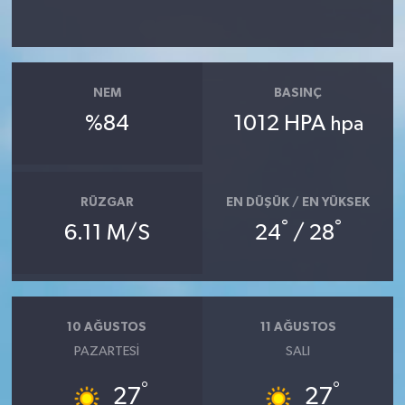
KİTAP
HEDEF2020
NEM
BASINÇ
OTOMOBİL
%84
1012 HPA
hpa
MİZAH
TARİH
RÜZGAR
EN DÜŞÜK / EN YÜKSEK
°
°
6.11 M/S
24
/ 28
Genel
Politika
10 AĞUSTOS
11 AĞUSTOS
YEREL
PAZARTESI
SALI
BÖLGEDEN
°
°
27
27