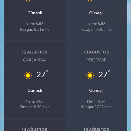
BİLİM TEKNOLOJİ
Güneşli
Güneşli
ASAYİŞ
Nem: %68
Nem: %68
Rüzgar: 8.31 m/s
Rüzgar: 7.00 m/s
SEÇİM 2015
ÇEVRE
12 AĞUSTOS
13 AĞUSTOS
ÇARŞAMBA
PERŞEMBE
BİLİM VE TEKNOLOJİ
°
°
27
27
YARIŞMALAR
Güneşli
Güneşli
TANITIM
Nem: %65
Nem: %64
Rüzgar: 8.39 m/s
Rüzgar: 10.11 m/s
HABERDE İNSAN
14 AĞUSTOS
15 AĞUSTOS