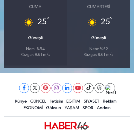
CUMA
CUMARTESI
°
°
25
25
Güneşli
Güneşli
Nem: %54
Nem: %52
Rüzgar: 9.61 m/s
Rüzgar: 9.61 m/s
Künye
GÜNCEL
İletişim
EĞİTİM
SİYASET
Reklam
EKONOMİ
Göksun
YAŞAM
SPOR
Andırın