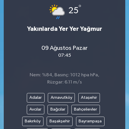
°
25
İLÇE HABERLERİ
KÜLTÜR-SANAT
Yakınlarda Yer Yer Yağmur
KSÜ
09 Ağustos Pazar
DÜNYA
07:45
ROPORTAJ
Nem: %84, Basınç: 1012 hpa hPa,
Rüzgar: 6.11 m/s
MAGAZİN
Adalar
Arnavutköy
Ataşehir
KADIN-AİLE
Avcılar
Bağcılar
Bahçelievler
YEREL YÖNETİM
Bakırköy
Başakşehir
Bayrampaşa
MEDYA