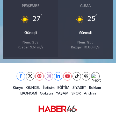
PERŞEMBE
CUMA
°
°
27
25
Güneşli
Güneşli
Nem: %59
Nem: %55
Rüzgar: 9.61 m/s
Rüzgar: 10.00 m/s
Künye
GÜNCEL
İletişim
EĞİTİM
SİYASET
Reklam
EKONOMİ
Göksun
YAŞAM
SPOR
Andırın