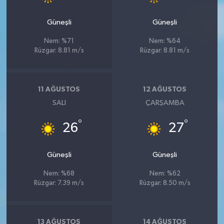
BİLİM TEKNOLOJİ
Güneşli
Güneşli
ASAYİŞ
Nem: %71
Nem: %64
Rüzgar: 8.81 m/s
Rüzgar: 8.81 m/s
SEÇİM 2015
ÇEVRE
11 AĞUSTOS
12 AĞUSTOS
SALI
ÇARŞAMBA
BİLİM VE TEKNOLOJİ
°
°
26
27
YARIŞMALAR
Güneşli
Güneşli
TANITIM
Nem: %68
Nem: %62
Rüzgar: 7.39 m/s
Rüzgar: 8.50 m/s
HABERDE İNSAN
13 AĞUSTOS
14 AĞUSTOS