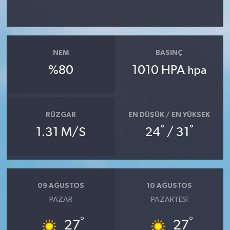
KİTAP
HEDEF2020
NEM
BASINÇ
OTOMOBİL
%80
1010 HPA
hpa
MİZAH
TARİH
RÜZGAR
EN DÜŞÜK / EN YÜKSEK
°
°
1.31 M/S
24
/ 31
Genel
Politika
09 AĞUSTOS
10 AĞUSTOS
YEREL
PAZAR
PAZARTESI
BÖLGEDEN
°
°
27
27