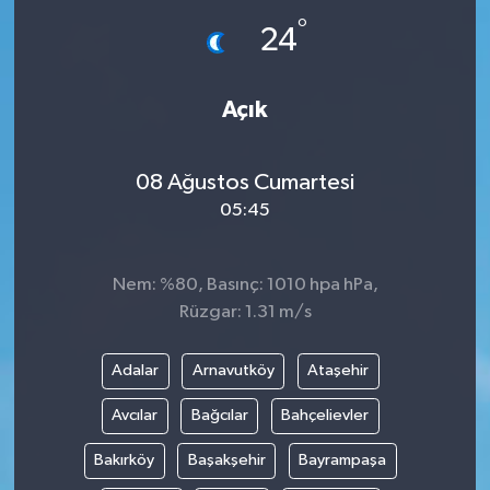
°
24
İLÇE HABERLERİ
KÜLTÜR-SANAT
Açık
KSÜ
08 Ağustos Cumartesi
DÜNYA
05:45
ROPORTAJ
Nem: %80, Basınç: 1010 hpa hPa,
Rüzgar: 1.31 m/s
MAGAZİN
Adalar
Arnavutköy
Ataşehir
KADIN-AİLE
Avcılar
Bağcılar
Bahçelievler
YEREL YÖNETİM
Bakırköy
Başakşehir
Bayrampaşa
MEDYA