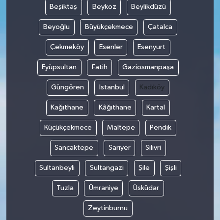
Beşiktaş
Beykoz
Beylikdüzü
SEÇİM 2011
Beyoğlu
Büyükçekmece
Çatalca
Çekmeköy
Esenler
Esenyurt
ÜÇÜNCÜ SAYFA
Eyüpsultan
Fatih
Gaziosmanpaşa
BİLİMNET
Güngören
Istanbul
Kadıköy
Yemek
Kağıthane
Kâğıthane
Kartal
SİVİL TOPLUM
Küçükçekmece
Maltepe
Pendik
SEÇİM 2014
Sancaktepe
Sarıyer
Silivri
Sultanbeyli
Sultangazi
Şile
Şişli
KİM KİMDİR
Tuzla
Ümraniye
Üsküdar
ÇEK GÖNDER
Zeytinburnu