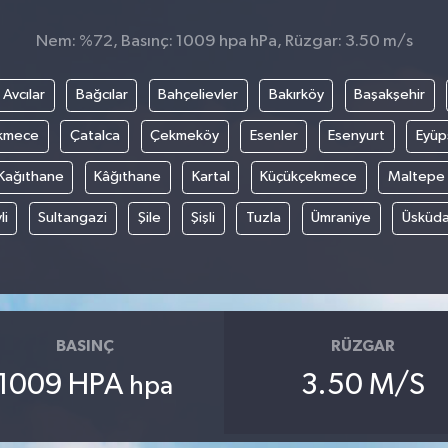
Nem: %72, Basınç: 1009 hpa hPa, Rüzgar: 3.50 m/s
Avcılar
Bağcılar
Bahçelievler
Bakırköy
Başakşehir
kmece
Çatalca
Çekmeköy
Esenler
Esenyurt
Eyüp
Kağıthane
Kâğıthane
Kartal
Küçükçekmece
Maltepe
li
Sultangazi
Şile
Şişli
Tuzla
Ümraniye
Üsküda
BASINÇ
RÜZGAR
1009 HPA
3.50 M/S
hpa