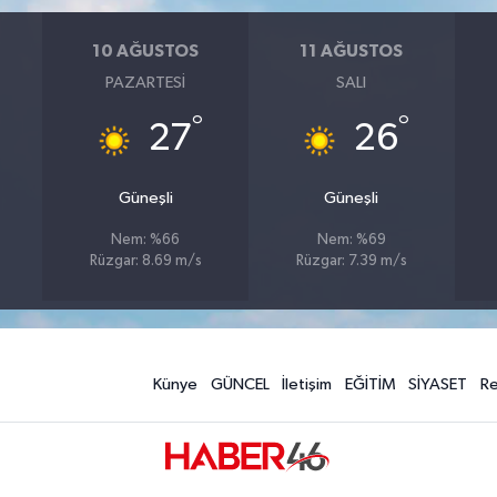
10 AĞUSTOS
11 AĞUSTOS
PAZARTESI
SALI
°
°
27
26
Güneşli
Güneşli
Nem: %66
Nem: %69
Rüzgar: 8.69 m/s
Rüzgar: 7.39 m/s
Künye
GÜNCEL
İletişim
EĞİTİM
SİYASET
R