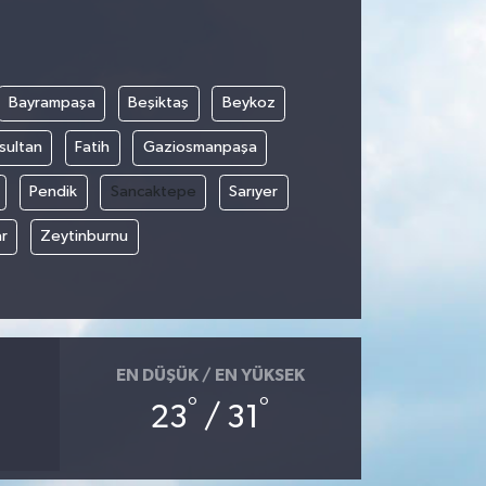
Bayrampaşa
Beşiktaş
Beykoz
sultan
Fatih
Gaziosmanpaşa
Pendik
Sancaktepe
Sarıyer
r
Zeytinburnu
EN DÜŞÜK / EN YÜKSEK
°
°
23
/ 31