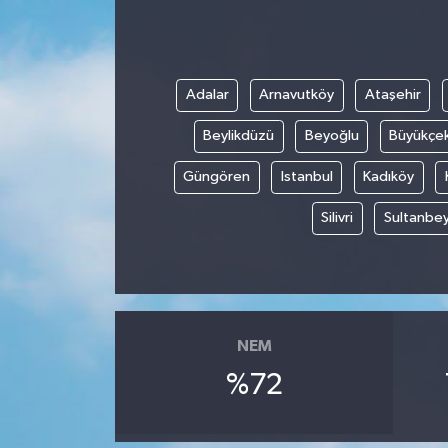
İLÇE HABERLERİ
KÜLTÜR-SANAT
Adalar
Arnavutköy
Ataşehir
Beylikdüzü
Beyoğlu
Büyükçe
KSÜ
Güngören
Istanbul
Kadıköy
DÜNYA
Silivri
Sultanbey
ROPORTAJ
MAGAZİN
KADIN-AİLE
NEM
%72
YEREL YÖNETİM
MEDYA