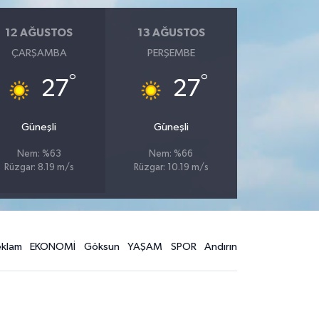
12 AĞUSTOS
13 AĞUSTOS
ÇARŞAMBA
PERŞEMBE
°
°
27
27
Güneşli
Güneşli
Nem: %63
Nem: %66
Rüzgar: 8.19 m/s
Rüzgar: 10.19 m/s
eklam
EKONOMİ
Göksun
YAŞAM
SPOR
Andırın