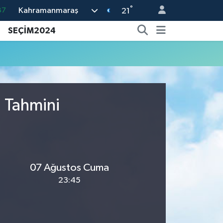
°
Kahramanmaraş
87
21
18
SEÇİM2024
32
38
59
14
u Tahmini
07 Ağustos Cuma
23:45