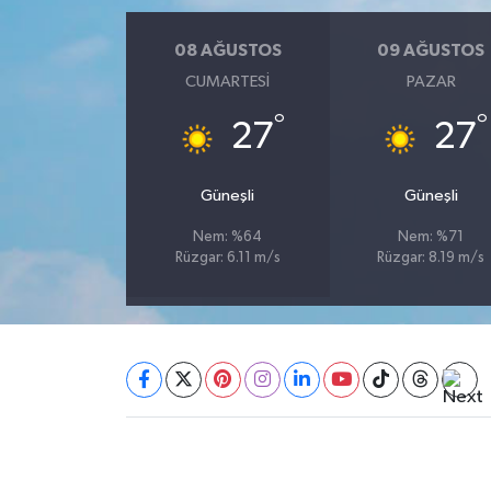
08 AĞUSTOS
09 AĞUSTOS
SEÇİM 2011
CUMARTESI
PAZAR
ÜÇÜNCÜ SAYFA
°
°
27
27
BİLİMNET
Güneşli
Güneşli
Yemek
Nem: %64
Nem: %71
Rüzgar: 6.11 m/s
Rüzgar: 8.19 m/s
SİVİL TOPLUM
SEÇİM 2014
KİM KİMDİR
ÇEK GÖNDER