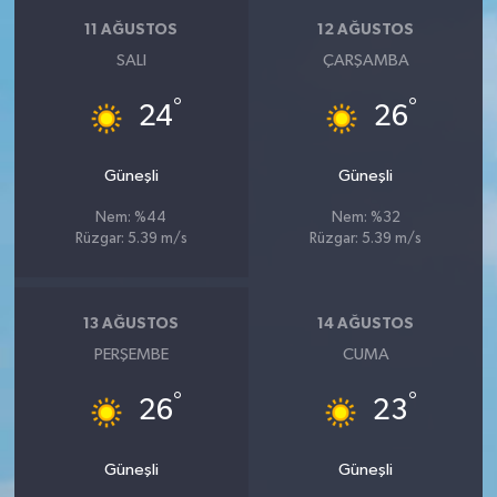
KİTAP
11 AĞUSTOS
12 AĞUSTOS
SALI
ÇARŞAMBA
HEDEF2020
°
°
24
26
OTOMOBİL
Güneşli
Güneşli
MİZAH
Nem: %44
Nem: %32
TARİH
Rüzgar: 5.39 m/s
Rüzgar: 5.39 m/s
Genel
13 AĞUSTOS
14 AĞUSTOS
Politika
PERŞEMBE
CUMA
°
°
YEREL
26
23
BÖLGEDEN
Güneşli
Güneşli