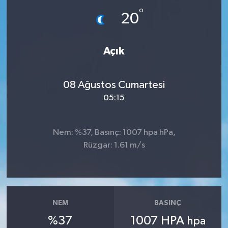
°
20
İLÇE HABERLERİ
KÜLTÜR-SANAT
Açık
KSÜ
08 Ağustos Cumartesi
DÜNYA
05:15
ROPORTAJ
Nem: %37, Basınç: 1007 hpa hPa,
Rüzgar: 1.61 m/s
MAGAZİN
KADIN-AİLE
YEREL YÖNETİM
NEM
BASINÇ
%37
1007 HPA
hpa
MEDYA