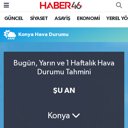
GÜNCEL
SİYASET
ASAYİŞ
EKONOMİ
YEREL Y
GÜNCEL
Nöbetçi Eczaneler
Konya Hava Durumu
SİYASET
Hava Durumu
EKONOMİ
Kahramanmaraş Namaz Vakitleri
Bugün, Yarın ve 1 Haftalık Hava
SPOR
Trafik Durumu
Durumu Tahmini
YAŞAM
Süper Lig Puan Durumu ve Fikstür
ŞU AN
TEKNOLOJİ
Tüm Manşetler
SAĞLIK
Son Dakika Haberleri
Konya
EĞİTİM
Haber Arşivi