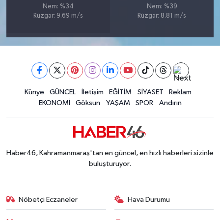
Nem: %34
Nem: %39
BİLİM TEKNOLOJİ
Rüzgar: 9.69 m/s
Rüzgar: 8.81 m/s
ASAYİŞ
SEÇİM 2015
ÇEVRE
Künye
GÜNCEL
İletişim
EĞİTİM
SİYASET
Reklam
EKONOMİ
Göksun
YAŞAM
SPOR
Andırın
BİLİM VE TEKNOLOJİ
YARIŞMALAR
Haber46, Kahramanmaraş'tan en güncel, en hızlı haberleri sizinle
TANITIM
buluşturuyor.
HABERDE İNSAN
Nöbetçi Eczaneler
Hava Durumu