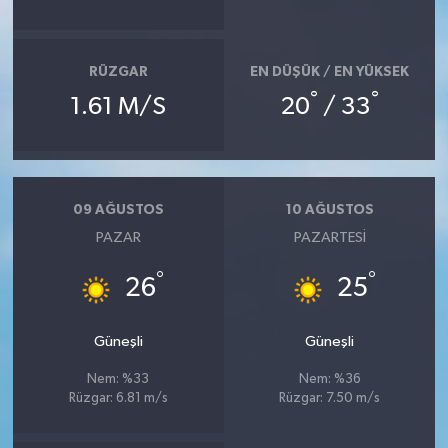
SEÇİM 2011
RÜZGAR
EN DÜŞÜK / EN YÜKSEK
ÜÇÜNCÜ SAYFA
°
°
1.61 M/S
20
/ 33
BİLİMNET
Yemek
09 AĞUSTOS
10 AĞUSTOS
PAZAR
PAZARTESI
SİVİL TOPLUM
°
°
26
25
SEÇİM 2014
Güneşli
Güneşli
KİM KİMDİR
Nem: %33
Nem: %36
Rüzgar: 6.81 m/s
Rüzgar: 7.50 m/s
ÇEK GÖNDER