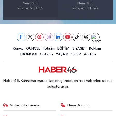
Nem: %33
Nem: %35
BİLİM TEKNOLOJİ
Rüzgar: 6.89 m/s
Rüzgar: 8.81 m/s
ASAYİŞ
SEÇİM 2015
ÇEVRE
Künye
GÜNCEL
İletişim
EĞİTİM
SİYASET
Reklam
EKONOMİ
Göksun
YAŞAM
SPOR
Andırın
BİLİM VE TEKNOLOJİ
YARIŞMALAR
Haber46, Kahramanmaraş'tan en güncel, en hızlı haberleri sizinle
TANITIM
buluşturuyor.
HABERDE İNSAN
Nöbetçi Eczaneler
Hava Durumu