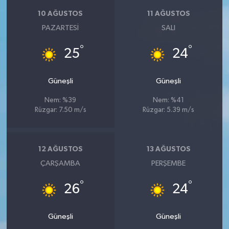
KİTAP
10 AĞUSTOS
11 AĞUSTOS
PAZARTESI
SALI
HEDEF2020
°
°
25
24
OTOMOBİL
Güneşli
Güneşli
MİZAH
Nem: %39
Nem: %41
TARİH
Rüzgar: 7.50 m/s
Rüzgar: 5.39 m/s
Genel
12 AĞUSTOS
13 AĞUSTOS
Politika
ÇARŞAMBA
PERŞEMBE
°
°
YEREL
26
24
BÖLGEDEN
Güneşli
Güneşli