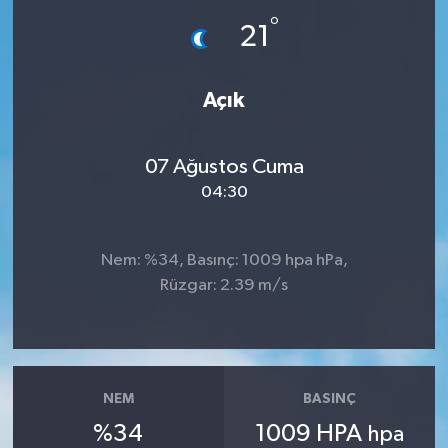
°
21
İLÇE HABERLERİ
KÜLTÜR-SANAT
Açık
KSÜ
07 Ağustos Cuma
DÜNYA
04:30
ROPORTAJ
Nem: %34, Basınç: 1009 hpa hPa,
Rüzgar: 2.39 m/s
MAGAZİN
KADIN-AİLE
YEREL YÖNETİM
NEM
BASINÇ
%34
1009 HPA
hpa
MEDYA