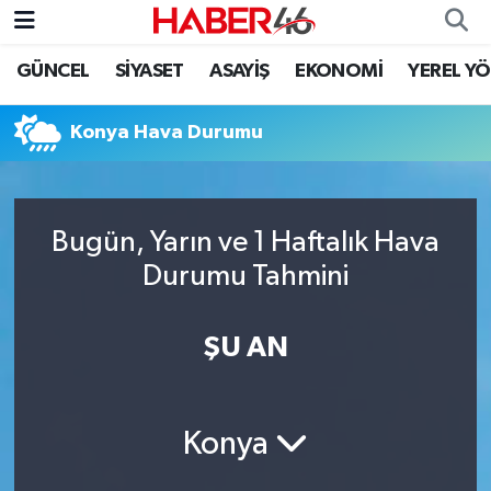
GÜNCEL
SİYASET
ASAYİŞ
EKONOMİ
YEREL Y
GÜNCEL
Nöbetçi Eczaneler
Konya Hava Durumu
SİYASET
Hava Durumu
EKONOMİ
Kahramanmaraş Namaz Vakitleri
Bugün, Yarın ve 1 Haftalık Hava
SPOR
Trafik Durumu
Durumu Tahmini
YAŞAM
Süper Lig Puan Durumu ve Fikstür
ŞU AN
TEKNOLOJİ
Tüm Manşetler
SAĞLIK
Son Dakika Haberleri
Konya
EĞİTİM
Haber Arşivi