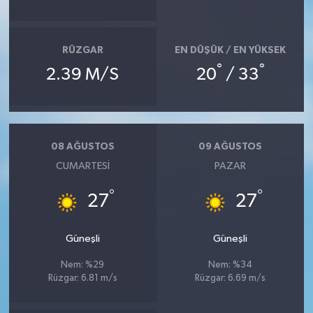
SEÇİM 2011
RÜZGAR
EN DÜŞÜK / EN YÜKSEK
ÜÇÜNCÜ SAYFA
°
°
2.39 M/S
20
/ 33
BİLİMNET
Yemek
08 AĞUSTOS
09 AĞUSTOS
CUMARTESI
PAZAR
SİVİL TOPLUM
°
°
27
27
SEÇİM 2014
Güneşli
Güneşli
KİM KİMDİR
Nem: %29
Nem: %34
Rüzgar: 6.81 m/s
Rüzgar: 6.69 m/s
ÇEK GÖNDER