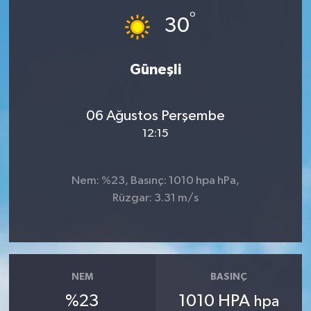
°
30
İLÇE HABERLERİ
KÜLTÜR-SANAT
Güneşli
KSÜ
06 Ağustos Perşembe
DÜNYA
12:15
ROPORTAJ
Nem: %23, Basınç: 1010 hpa hPa,
Rüzgar: 3.31 m/s
MAGAZİN
KADIN-AİLE
YEREL YÖNETİM
NEM
BASINÇ
%23
1010 HPA
hpa
MEDYA