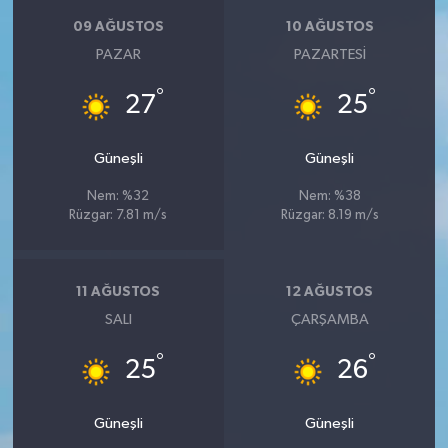
KİTAP
09 AĞUSTOS
10 AĞUSTOS
PAZAR
PAZARTESI
HEDEF2020
°
°
27
25
OTOMOBİL
Güneşli
Güneşli
MİZAH
Nem: %32
Nem: %38
TARİH
Rüzgar: 7.81 m/s
Rüzgar: 8.19 m/s
Genel
11 AĞUSTOS
12 AĞUSTOS
Politika
SALI
ÇARŞAMBA
°
°
YEREL
25
26
BÖLGEDEN
Güneşli
Güneşli