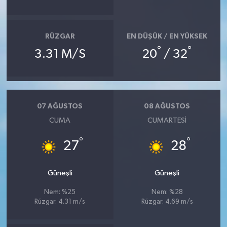
SEÇİM 2011
RÜZGAR
EN DÜŞÜK / EN YÜKSEK
ÜÇÜNCÜ SAYFA
°
°
3.31 M/S
20
/ 32
BİLİMNET
Yemek
07 AĞUSTOS
08 AĞUSTOS
CUMA
CUMARTESI
SİVİL TOPLUM
°
°
27
28
SEÇİM 2014
Güneşli
Güneşli
KİM KİMDİR
Nem: %25
Nem: %28
Rüzgar: 4.31 m/s
Rüzgar: 4.69 m/s
ÇEK GÖNDER