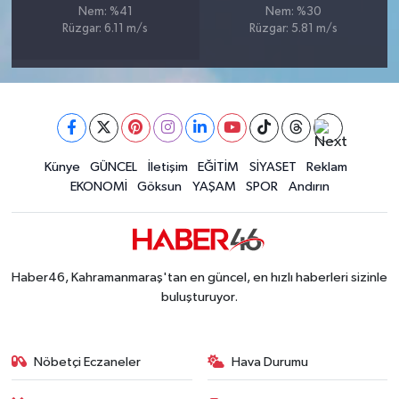
Nem: %41
Nem: %30
BİLİM TEKNOLOJİ
Rüzgar: 6.11 m/s
Rüzgar: 5.81 m/s
ASAYİŞ
SEÇİM 2015
ÇEVRE
Künye
GÜNCEL
İletişim
EĞİTİM
SİYASET
Reklam
EKONOMİ
Göksun
YAŞAM
SPOR
Andırın
BİLİM VE TEKNOLOJİ
YARIŞMALAR
Haber46, Kahramanmaraş'tan en güncel, en hızlı haberleri sizinle
TANITIM
buluşturuyor.
HABERDE İNSAN
Nöbetçi Eczaneler
Hava Durumu