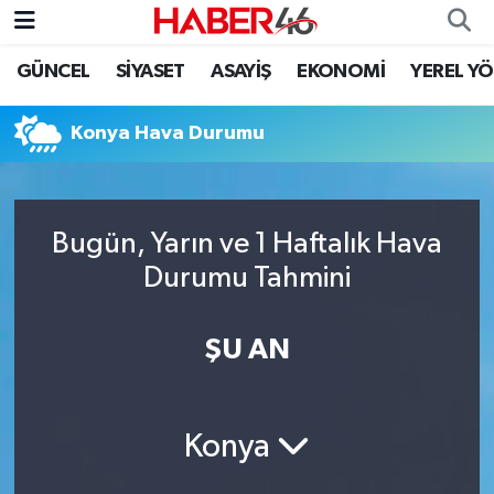
GÜNCEL
SİYASET
ASAYİŞ
EKONOMİ
YEREL Y
GÜNCEL
Nöbetçi Eczaneler
Konya Hava Durumu
SİYASET
Hava Durumu
EKONOMİ
Kahramanmaraş Namaz Vakitleri
Bugün, Yarın ve 1 Haftalık Hava
SPOR
Trafik Durumu
Durumu Tahmini
YAŞAM
Süper Lig Puan Durumu ve Fikstür
ŞU AN
TEKNOLOJİ
Tüm Manşetler
SAĞLIK
Son Dakika Haberleri
Konya
EĞİTİM
Haber Arşivi