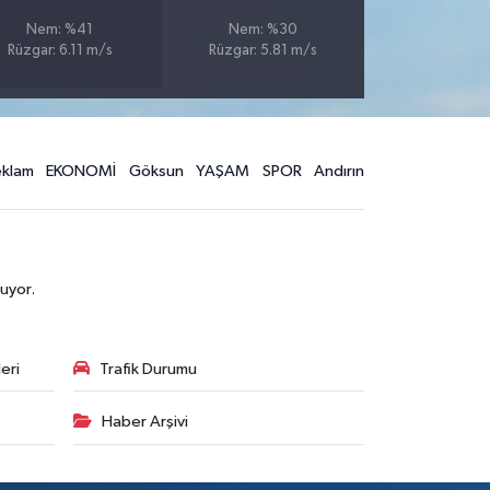
Nem: %41
Nem: %30
Rüzgar: 6.11 m/s
Rüzgar: 5.81 m/s
eklam
EKONOMİ
Göksun
YAŞAM
SPOR
Andırın
uyor.
eri
Trafik Durumu
Haber Arşivi