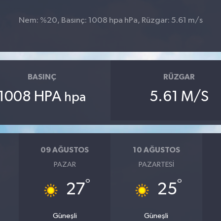
Nem: %20, Basınç: 1008 hpa hPa, Rüzgar: 5.61 m/s
BASINÇ
RÜZGAR
1008 HPA
5.61 M/S
hpa
09 AĞUSTOS
10 AĞUSTOS
PAZAR
PAZARTESI
°
°
27
25
Güneşli
Güneşli