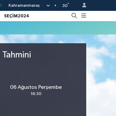
°
Kahramanmaraş
9
30
6
SEÇİM2024
2
2
2
8
u Tahmini
06 Ağustos Perşembe
16:30