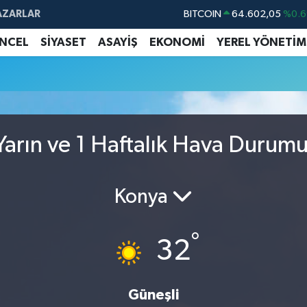
AZARLAR
BITCOIN
64.602,05
%0.6
DOLAR
47,6006
%0.0
NCEL
SİYASET
ASAYİŞ
EKONOMİ
YEREL YÖNETİM
EURO
55,0250
%0.0
STERLİN
64,2398
%0.
GRAM ALTIN
6513.94
%0.3
BİST100
13.768
%4
arın ve 1 Haftalık Hava Durum
Konya
°
32
Güneşli