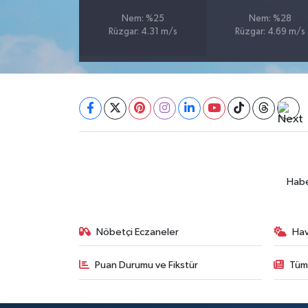
Nem: %25
Nem: %28
SEÇİM 2011
Rüzgar: 4.31 m/s
Rüzgar: 4.69 m/s
ÜÇÜNCÜ SAYFA
BİLİMNET
Yemek
SİVİL TOPLUM
Habe
SEÇİM 2014
Nöbetçi Eczaneler
Ha
KİM KİMDİR
Puan Durumu ve Fikstür
Tüm
ÇEK GÖNDER