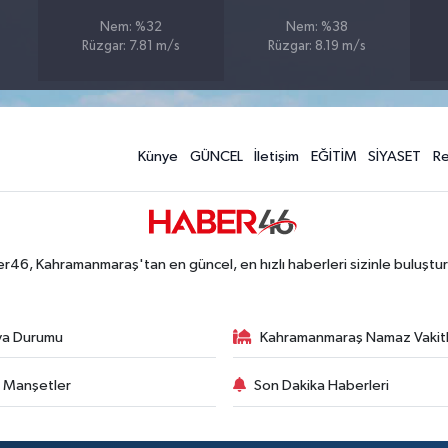
Nem: %32
Nem: %38
Rüzgar: 7.81 m/s
Rüzgar: 8.19 m/s
Künye
GÜNCEL
İletişim
EĞİTİM
SİYASET
R
r46, Kahramanmaraş'tan en güncel, en hızlı haberleri sizinle buluştur
va Durumu
Kahramanmaraş Namaz Vakitl
 Manşetler
Son Dakika Haberleri