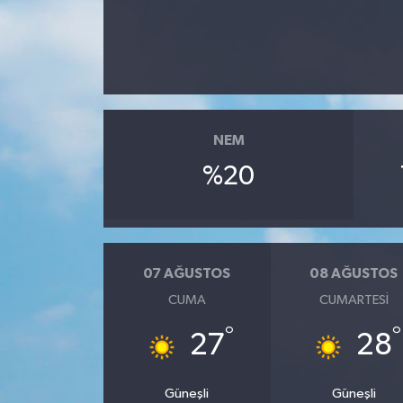
İLÇE HABERLERİ
KÜLTÜR-SANAT
KSÜ
NEM
DÜNYA
%20
ROPORTAJ
MAGAZİN
07 AĞUSTOS
08 AĞUSTOS
CUMA
CUMARTESI
KADIN-AİLE
°
°
27
28
YEREL YÖNETİM
Güneşli
Güneşli
MEDYA