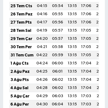
KİTAP
25 Tem Cts
04:15
05:54
13:15
17:06
20:26
HEDEF2020
26 Tem Paz
04:16
05:55
13:15
17:06
20:26
27 Tem Pts
04:17
05:56
13:15
17:06
20:25
OTOMOBİL
28 Tem Sal
04:19
05:57
13:15
17:05
20:24
MİZAH
29 Tem Çar
04:20
05:57
13:15
17:05
20:23
30 Tem Per
04:21
05:58
13:15
17:05
20:22
TARİH
31 Tem Cum
04:22
05:59
13:15
17:05
20:21
Genel
1 Ağu Cts
04:24
06:00
13:15
17:04
20:20
2 Ağu Paz
04:25
06:01
13:15
17:04
20:19
Politika
3 Ağu Pts
04:26
06:02
13:15
17:04
20:18
YEREL
4 Ağu Sal
04:28
06:02
13:15
17:04
20:17
5 Ağu Çar
04:29
06:03
13:15
17:03
20:16
BÖLGEDEN
6 Ağu Per
04:30
06:04
13:15
17:03
20:15