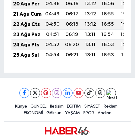
20 Ağu Per
04:48
06:16
13:12
16:56
19:58
21 Ağu Cum
04:49
06:17
13:12
16:55
19:57
22 Ağu Cts
04:50
06:18
13:12
16:55
19:56
23 Ağu Paz
04:51
06:19
13:11
16:54
19:54
24 Ağu Pts
04:52
06:20
13:11
16:53
19:53
25 Ağu Sal
04:54
06:21
13:11
16:53
19:51
Künye
GÜNCEL
İletişim
EĞİTİM
SİYASET
Reklam
EKONOMİ
Göksun
YAŞAM
SPOR
Andırın