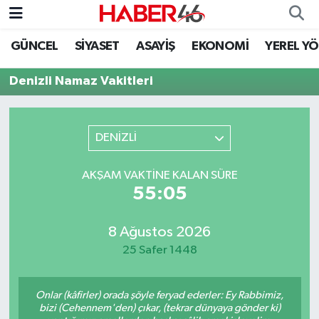
GÜNCEL
SİYASET
ASAYİŞ
EKONOMİ
YEREL Y
GÜNCEL
Nöbetçi Eczaneler
Denizli Namaz Vakitleri
SİYASET
Hava Durumu
EKONOMİ
Kahramanmaraş Namaz Vakitleri
DENİZLİ
SPOR
Trafik Durumu
AKŞAM VAKTINE KALAN SÜRE
55:05
YAŞAM
Süper Lig Puan Durumu ve Fikstür
8 Ağustos 2026
TEKNOLOJİ
Tüm Manşetler
25 Safer 1448
SAĞLIK
Son Dakika Haberleri
Onlar (kâfirler) orada şöyle feryad ederler: Ey Rabbimiz,
EĞİTİM
Haber Arşivi
bizi (Cehennem'den) çıkar, (tekrar dünyaya gönder ki)