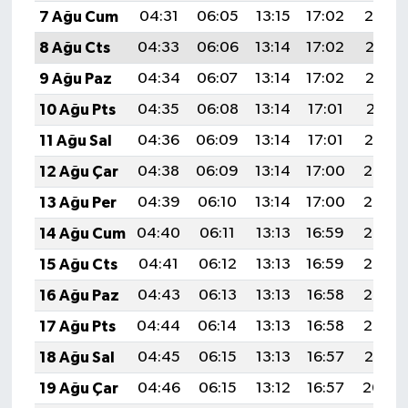
BİLİM TEKNOLOJİ
7 Ağu Cum
04:31
06:05
13:15
17:02
20:14
8 Ağu Cts
04:33
06:06
13:14
17:02
20:13
ASAYİŞ
9 Ağu Paz
04:34
06:07
13:14
17:02
20:12
SEÇİM 2015
10 Ağu Pts
04:35
06:08
13:14
17:01
20:11
11 Ağu Sal
04:36
06:09
13:14
17:01
20:10
ÇEVRE
12 Ağu Çar
04:38
06:09
13:14
17:00
20:08
BİLİM VE TEKNOLOJİ
13 Ağu Per
04:39
06:10
13:14
17:00
20:07
14 Ağu Cum
04:40
06:11
13:13
16:59
20:06
YARIŞMALAR
15 Ağu Cts
04:41
06:12
13:13
16:59
20:05
TANITIM
16 Ağu Paz
04:43
06:13
13:13
16:58
20:03
17 Ağu Pts
04:44
06:14
13:13
16:58
20:02
HABERDE İNSAN
18 Ağu Sal
04:45
06:15
13:13
16:57
20:01
19 Ağu Çar
04:46
06:15
13:12
16:57
20:00