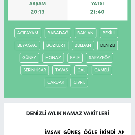
AKŞAM
YATSI
20:13
21:40
SEÇİM 2011
ÜÇÜNCÜ SAYFA
ACIPAYAM
BABADAĞ
BAKLAN
BEKİLLİ
BİLİMNET
BEYAĞAÇ
BOZKURT
BULDAN
DENİZLİ
GÜNEY
HONAZ
KALE
SARAYKÖY
Yemek
SERİNHİSAR
TAVAS
ÇAL
ÇAMELİ
SİVİL TOPLUM
ÇARDAK
ÇİVRİL
SEÇİM 2014
KİM KİMDİR
DENİZLİ AYLIK NAMAZ VAKITLERI
ÇEK GÖNDER
İMSAK
GÜNEŞ
ÖĞLE
İKINDI
AKŞA