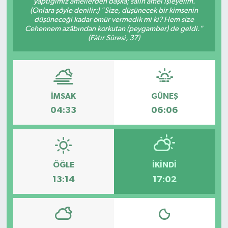
yaptığımız amellerden başka; sâlih amel işleyelim.
(Onlara şöyle denilir:) "Size, düşünecek bir kimsenin
İLÇE HABERLERİ
düşüneceği kadar ömür vermedik mi ki? Hem size
Cehennem azâbından korkutan (peygamber) de geldi."
(Fâtır Sûresi, 37)
KÜLTÜR-SANAT
KSÜ
DÜNYA
İMSAK
GÜNEŞ
04:33
06:06
ROPORTAJ
MAGAZİN
ÖĞLE
İKINDI
KADIN-AİLE
13:14
17:02
YEREL YÖNETİM
MEDYA