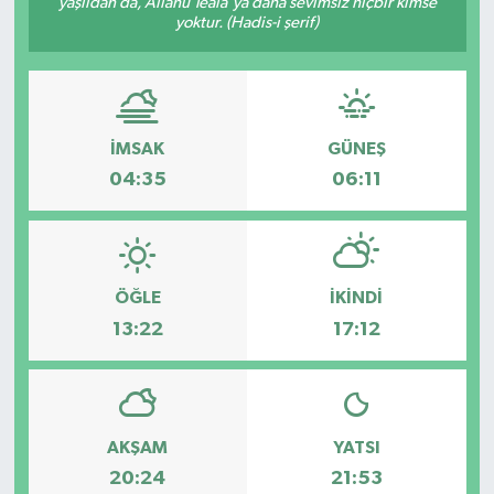
yaşlıdan da, Allâhü Teâlâ'ya daha sevimsiz hiçbir kimse
yoktur. (Hadis-i şerif)
İLÇE HABERLERİ
KÜLTÜR-SANAT
İMSAK
GÜNEŞ
KSÜ
04:35
06:11
DÜNYA
ROPORTAJ
ÖĞLE
İKINDI
MAGAZİN
13:22
17:12
KADIN-AİLE
YEREL YÖNETİM
AKŞAM
YATSI
20:24
21:53
MEDYA