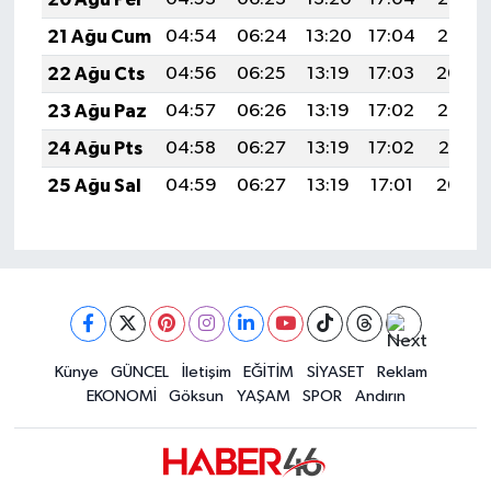
21 Ağu Cum
04:54
06:24
13:20
17:04
20:06
22 Ağu Cts
04:56
06:25
13:19
17:03
20:04
23 Ağu Paz
04:57
06:26
13:19
17:02
20:03
24 Ağu Pts
04:58
06:27
13:19
17:02
20:01
25 Ağu Sal
04:59
06:27
13:19
17:01
20:00
Künye
GÜNCEL
İletişim
EĞİTİM
SİYASET
Reklam
EKONOMİ
Göksun
YAŞAM
SPOR
Andırın