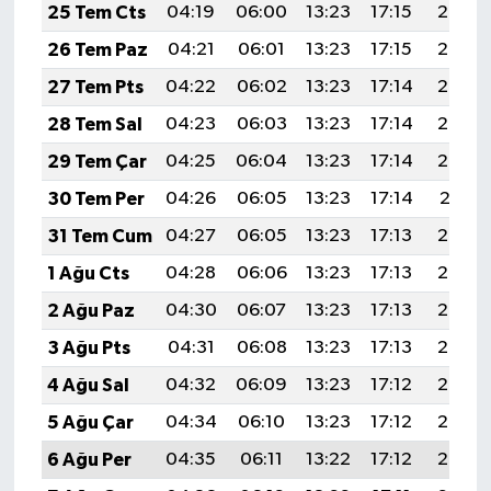
KİTAP
25 Tem Cts
04:19
06:00
13:23
17:15
20:36
26 Tem Paz
04:21
06:01
13:23
17:15
20:35
HEDEF2020
27 Tem Pts
04:22
06:02
13:23
17:14
20:34
OTOMOBİL
28 Tem Sal
04:23
06:03
13:23
17:14
20:33
29 Tem Çar
04:25
06:04
13:23
17:14
20:32
MİZAH
30 Tem Per
04:26
06:05
13:23
17:14
20:31
TARİH
31 Tem Cum
04:27
06:05
13:23
17:13
20:30
1 Ağu Cts
04:28
06:06
13:23
17:13
20:29
Genel
2 Ağu Paz
04:30
06:07
13:23
17:13
20:28
Politika
3 Ağu Pts
04:31
06:08
13:23
17:13
20:27
4 Ağu Sal
04:32
06:09
13:23
17:12
20:26
YEREL
5 Ağu Çar
04:34
06:10
13:23
17:12
20:25
BÖLGEDEN
6 Ağu Per
04:35
06:11
13:22
17:12
20:24