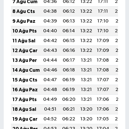
7 Ağu Cum
04:36
06:12
13:22
17:11
20:23
BİLİM TEKNOLOJİ
8 Ağu Cts
04:38
06:12
13:22
17:11
20:22
ASAYİŞ
9 Ağu Paz
04:39
06:13
13:22
17:10
20:21
10 Ağu Pts
04:40
06:14
13:22
17:10
20:20
SEÇİM 2015
11 Ağu Sal
04:42
06:15
13:22
17:09
20:19
ÇEVRE
12 Ağu Çar
04:43
06:16
13:22
17:09
20:17
13 Ağu Per
04:44
06:17
13:21
17:08
20:16
BİLİM VE TEKNOLOJİ
14 Ağu Cum
04:46
06:18
13:21
17:08
20:15
YARIŞMALAR
15 Ağu Cts
04:47
06:19
13:21
17:07
20:14
16 Ağu Paz
04:48
06:19
13:21
17:07
20:12
TANITIM
17 Ağu Pts
04:49
06:20
13:21
17:06
20:11
HABERDE İNSAN
18 Ağu Sal
04:51
06:21
13:20
17:06
20:10
19 Ağu Çar
04:52
06:22
13:20
17:05
20:08
20 Ağu Per
04:53
06:23
13:20
17:04
20:07