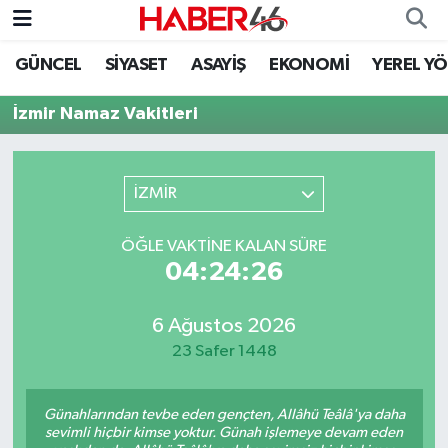
GÜNCEL
SİYASET
ASAYİŞ
EKONOMİ
YEREL Y
GÜNCEL
Nöbetçi Eczaneler
İzmir Namaz Vakitleri
SİYASET
Hava Durumu
EKONOMİ
Kahramanmaraş Namaz Vakitleri
İZMİR
SPOR
Trafik Durumu
ÖĞLE VAKTINE KALAN SÜRE
04:24:26
YAŞAM
Süper Lig Puan Durumu ve Fikstür
6 Ağustos 2026
TEKNOLOJİ
Tüm Manşetler
23 Safer 1448
SAĞLIK
Son Dakika Haberleri
Günahlarından tevbe eden gençten, Allâhü Teâlâ'ya daha
EĞİTİM
Haber Arşivi
sevimli hiçbir kimse yoktur. Günah işlemeye devam eden