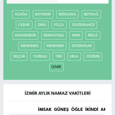
SEÇİM 2011
ALİAĞA
BAYINDIR
BERGAMA
BEYDAĞ
CEŞME
DİKİLİ
FOÇA
GÜZELBAHÇE
ÜÇÜNCÜ SAYFA
KARABURUN
KEMALPAŞA
KINIK
KİRAZ
BİLİMNET
MENDERES
MENEMEN
SEFERIHİSAR
Yemek
SELÇUK
TORBALI
TİRE
URLA
ÖDEMİŞ
SİVİL TOPLUM
İZMİR
SEÇİM 2014
KİM KİMDİR
İZMİR AYLIK NAMAZ VAKITLERI
ÇEK GÖNDER
İMSAK
GÜNEŞ
ÖĞLE
İKINDI
AKŞA