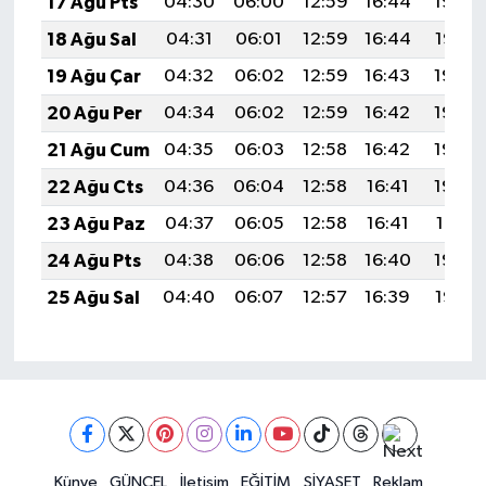
17 Ağu Pts
04:30
06:00
12:59
16:44
19:49
18 Ağu Sal
04:31
06:01
12:59
16:44
19:47
19 Ağu Çar
04:32
06:02
12:59
16:43
19:46
20 Ağu Per
04:34
06:02
12:59
16:42
19:45
21 Ağu Cum
04:35
06:03
12:58
16:42
19:43
22 Ağu Cts
04:36
06:04
12:58
16:41
19:42
23 Ağu Paz
04:37
06:05
12:58
16:41
19:41
24 Ağu Pts
04:38
06:06
12:58
16:40
19:39
25 Ağu Sal
04:40
06:07
12:57
16:39
19:38
Künye
GÜNCEL
İletişim
EĞİTİM
SİYASET
Reklam