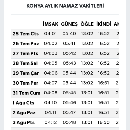
KİTAP
KONYA AYLIK NAMAZ VAKITLERI
HEDEF2020
İMSAK
GÜNEŞ
ÖĞLE
İKINDI
AKŞA
OTOMOBİL
25 Tem Cts
04:01
05:40
13:02
16:52
20:13
26 Tem Paz
04:02
05:41
13:02
16:52
20:12
MİZAH
27 Tem Pts
04:03
05:42
13:02
16:52
20:11
TARİH
28 Tem Sal
04:05
05:43
13:02
16:52
20:10
29 Tem Çar
04:06
05:44
13:02
16:52
20:10
Genel
30 Tem Per
04:07
05:44
13:02
16:51
20:09
Politika
31 Tem Cum
04:08
05:45
13:01
16:51
20:08
1 Ağu Cts
04:10
05:46
13:01
16:51
20:07
YEREL
2 Ağu Paz
04:11
05:47
13:01
16:51
20:06
BÖLGEDEN
3 Ağu Pts
04:12
05:48
13:01
16:50
20:05