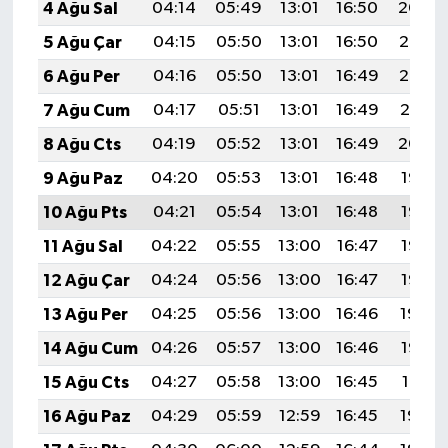
4 Ağu Sal
04:14
05:49
13:01
16:50
20:04
BİLİM TEKNOLOJİ
5 Ağu Çar
04:15
05:50
13:01
16:50
20:03
ASAYİŞ
6 Ağu Per
04:16
05:50
13:01
16:49
20:02
7 Ağu Cum
04:17
05:51
13:01
16:49
20:01
SEÇİM 2015
8 Ağu Cts
04:19
05:52
13:01
16:49
20:00
ÇEVRE
9 Ağu Paz
04:20
05:53
13:01
16:48
19:58
10 Ağu Pts
04:21
05:54
13:01
16:48
19:57
BİLİM VE TEKNOLOJİ
11 Ağu Sal
04:22
05:55
13:00
16:47
19:56
YARIŞMALAR
12 Ağu Çar
04:24
05:56
13:00
16:47
19:55
13 Ağu Per
04:25
05:56
13:00
16:46
19:54
TANITIM
14 Ağu Cum
04:26
05:57
13:00
16:46
19:52
HABERDE İNSAN
15 Ağu Cts
04:27
05:58
13:00
16:45
19:51
16 Ağu Paz
04:29
05:59
12:59
16:45
19:50