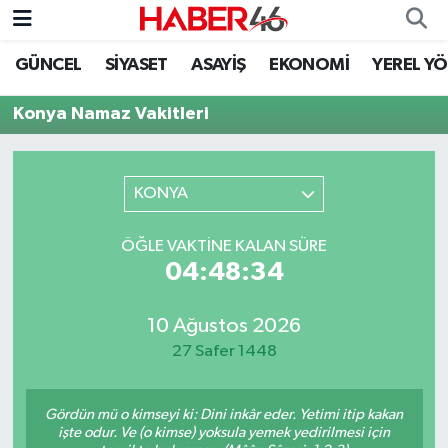
GÜNCEL
SİYASET
ASAYİŞ
EKONOMİ
YEREL Y
GÜNCEL
Nöbetçi Eczaneler
Konya Namaz Vakitleri
SİYASET
Hava Durumu
EKONOMİ
Kahramanmaraş Namaz Vakitleri
KONYA
SPOR
Trafik Durumu
ÖĞLE VAKTINE KALAN SÜRE
04:48:34
YAŞAM
Süper Lig Puan Durumu ve Fikstür
10 Ağustos 2026
TEKNOLOJİ
Tüm Manşetler
27 Safer 1448
SAĞLIK
Son Dakika Haberleri
Gördün mü o kimseyi ki: Dini inkâr eder. Yetimi itip kakan
EĞİTİM
Haber Arşivi
işte odur. Ve (o kimse) yoksula yemek yedirilmesi için