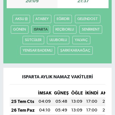
20:09
21:37
SEÇİM 2011
AKSU (I)
ATABEY
EĞİRDİR
GELENDOST
ÜÇÜNCÜ SAYFA
GÖNEN
ISPARTA
KEÇİBORLU
SENİRKENT
BİLİMNET
SÜTCÜLER
ULUBORLU
YALVAÇ
YENİSAR BADEMLİ
ŞARKİ KARAAĞAÇ
Yemek
SİVİL TOPLUM
ISPARTA AYLIK NAMAZ VAKITLERI
SEÇİM 2014
KİM KİMDİR
İMSAK
GÜNEŞ
ÖĞLE
İKINDI
AKŞA
25 Tem Cts
04:09
05:48
13:09
17:00
20:20
ÇEK GÖNDER
26 Tem Paz
04:10
05:49
13:09
17:00
20:20