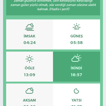
zaman güzelce dinlemek, (din kardeşiyle) karşılaştığı
zaman güler yüzlü olmak, söz verdiği zaman sözüne sâdık
İLÇE HABERLERİ
kalmak. (Hadis-i şerif)
KÜLTÜR-SANAT
KSÜ
İMSAK
GÜNEŞ
04:24
05:58
DÜNYA
ROPORTAJ
ÖĞLE
İKINDI
MAGAZİN
13:09
16:57
KADIN-AİLE
YEREL YÖNETİM
AKŞAM
YATSI
MEDYA