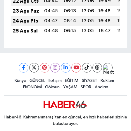
22 Ağu Cts
04:44
06:12
13:06
16:49
19:50
23 Ağu Paz
04:45
06:13
13:06
16:48
19:48
24 Ağu Pts
04:47
06:14
13:05
16:48
19:47
25 Ağu Sal
04:48
06:15
13:05
16:47
19:45
Künye
GÜNCEL
İletişim
EĞİTİM
SİYASET
Reklam
EKONOMİ
Göksun
YAŞAM
SPOR
Andırın
Haber46, Kahramanmaraş'tan en güncel, en hızlı haberleri sizinle
buluşturuyor.