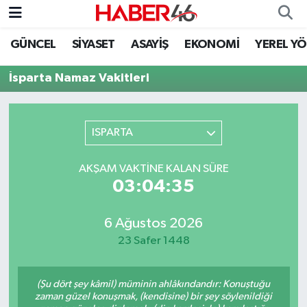
GÜNCEL
SİYASET
ASAYİŞ
EKONOMİ
YEREL Y
GÜNCEL
Nöbetçi Eczaneler
İsparta Namaz Vakitleri
SİYASET
Hava Durumu
EKONOMİ
Kahramanmaraş Namaz Vakitleri
ISPARTA
SPOR
Trafik Durumu
AKŞAM VAKTINE KALAN SÜRE
03:04:35
YAŞAM
Süper Lig Puan Durumu ve Fikstür
6 Ağustos 2026
TEKNOLOJİ
Tüm Manşetler
23 Safer 1448
SAĞLIK
Son Dakika Haberleri
(Şu dört şey kâmil) müminin ahlâkındandır: Konuştuğu
EĞİTİM
Haber Arşivi
zaman güzel konuşmak, (kendisine) bir şey söylenildiği