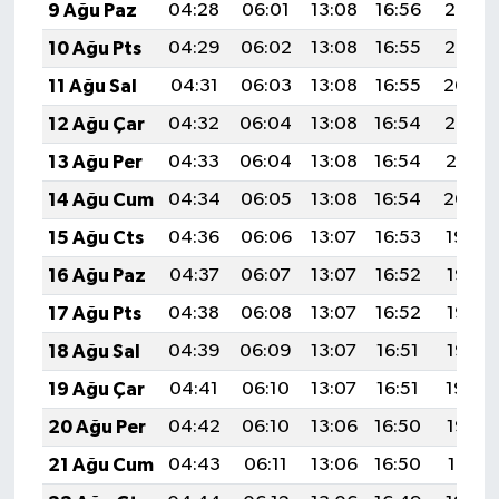
9 Ağu Paz
04:28
06:01
13:08
16:56
20:06
BİLİM TEKNOLOJİ
10 Ağu Pts
04:29
06:02
13:08
16:55
20:05
ASAYİŞ
11 Ağu Sal
04:31
06:03
13:08
16:55
20:04
12 Ağu Çar
04:32
06:04
13:08
16:54
20:02
SEÇİM 2015
13 Ağu Per
04:33
06:04
13:08
16:54
20:01
ÇEVRE
14 Ağu Cum
04:34
06:05
13:08
16:54
20:00
15 Ağu Cts
04:36
06:06
13:07
16:53
19:59
BİLİM VE TEKNOLOJİ
16 Ağu Paz
04:37
06:07
13:07
16:52
19:58
YARIŞMALAR
17 Ağu Pts
04:38
06:08
13:07
16:52
19:56
18 Ağu Sal
04:39
06:09
13:07
16:51
19:55
TANITIM
19 Ağu Çar
04:41
06:10
13:07
16:51
19:54
HABERDE İNSAN
20 Ağu Per
04:42
06:10
13:06
16:50
19:52
21 Ağu Cum
04:43
06:11
13:06
16:50
19:51