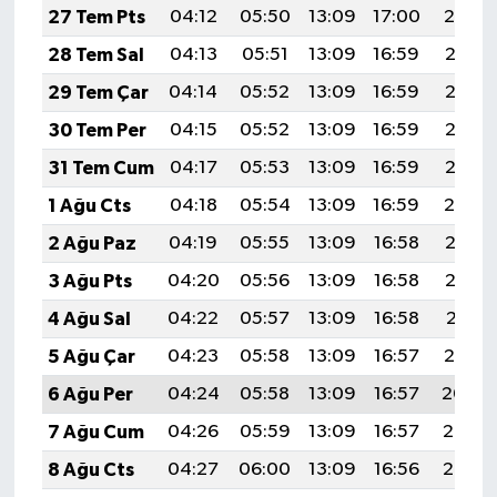
KİTAP
27 Tem Pts
04:12
05:50
13:09
17:00
20:19
28 Tem Sal
04:13
05:51
13:09
16:59
20:18
HEDEF2020
29 Tem Çar
04:14
05:52
13:09
16:59
20:17
OTOMOBİL
30 Tem Per
04:15
05:52
13:09
16:59
20:16
31 Tem Cum
04:17
05:53
13:09
16:59
20:15
MİZAH
1 Ağu Cts
04:18
05:54
13:09
16:59
20:14
TARİH
2 Ağu Paz
04:19
05:55
13:09
16:58
20:13
3 Ağu Pts
04:20
05:56
13:09
16:58
20:12
Genel
4 Ağu Sal
04:22
05:57
13:09
16:58
20:11
Politika
5 Ağu Çar
04:23
05:58
13:09
16:57
20:10
6 Ağu Per
04:24
05:58
13:09
16:57
20:09
YEREL
7 Ağu Cum
04:26
05:59
13:09
16:57
20:08
BÖLGEDEN
8 Ağu Cts
04:27
06:00
13:09
16:56
20:07