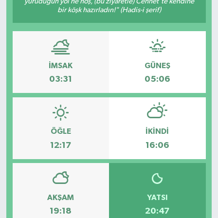
yürüdüğün yol ne hoş, (bu ziyaretle) Cennet'te kendine
bir köşk hazırladın!" (Hadis-i şerif)
İLÇE HABERLERİ
KÜLTÜR-SANAT
İMSAK
GÜNEŞ
KSÜ
03:31
05:06
DÜNYA
ROPORTAJ
ÖĞLE
İKINDI
MAGAZİN
12:17
16:06
KADIN-AİLE
YEREL YÖNETİM
AKŞAM
YATSI
19:18
20:47
MEDYA