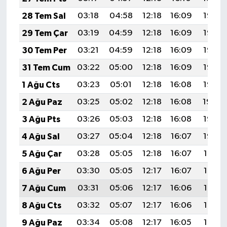
KİTAP
28 Tem Sal
03:18
04:58
12:18
16:09
19:28
HEDEF2020
29 Tem Çar
03:19
04:59
12:18
16:09
19:27
30 Tem Per
03:21
04:59
12:18
16:09
19:27
OTOMOBİL
31 Tem Cum
03:22
05:00
12:18
16:09
19:26
MİZAH
1 Ağu Cts
03:23
05:01
12:18
16:08
19:25
2 Ağu Paz
03:25
05:02
12:18
16:08
19:24
TARİH
3 Ağu Pts
03:26
05:03
12:18
16:08
19:23
Genel
4 Ağu Sal
03:27
05:04
12:18
16:07
19:22
5 Ağu Çar
03:28
05:05
12:18
16:07
19:21
Politika
6 Ağu Per
03:30
05:05
12:17
16:07
19:19
YEREL
7 Ağu Cum
03:31
05:06
12:17
16:06
19:18
8 Ağu Cts
03:32
05:07
12:17
16:06
19:17
BÖLGEDEN
9 Ağu Paz
03:34
05:08
12:17
16:05
19:16