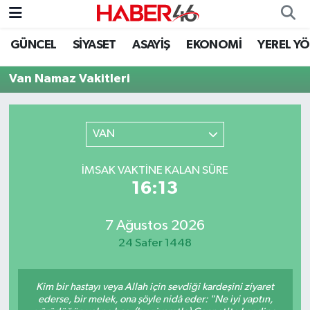
GÜNCEL
SİYASET
ASAYİŞ
EKONOMİ
YEREL Y
GÜNCEL
Nöbetçi Eczaneler
Van Namaz Vakitleri
SİYASET
Hava Durumu
EKONOMİ
Kahramanmaraş Namaz Vakitleri
VAN
SPOR
Trafik Durumu
İMSAK VAKTINE KALAN SÜRE
16:13
YAŞAM
Süper Lig Puan Durumu ve Fikstür
7 Ağustos 2026
TEKNOLOJİ
Tüm Manşetler
24 Safer 1448
SAĞLIK
Son Dakika Haberleri
Kim bir hastayı veya Allah için sevdiği kardeşini ziyaret
EĞİTİM
Haber Arşivi
ederse, bir melek, ona şöyle nidâ eder: "Ne iyi yaptın,