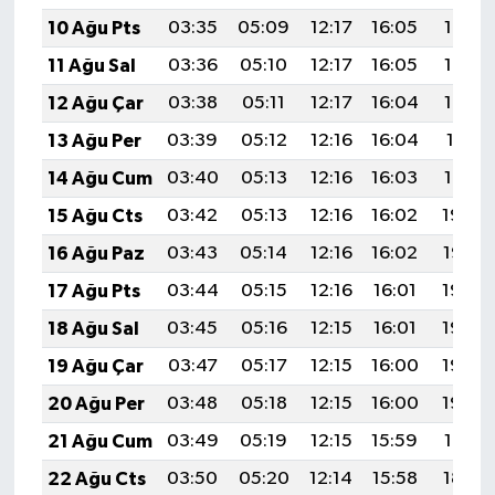
BİLİM TEKNOLOJİ
10 Ağu Pts
03:35
05:09
12:17
16:05
19:15
11 Ağu Sal
03:36
05:10
12:17
16:05
19:14
ASAYİŞ
12 Ağu Çar
03:38
05:11
12:17
16:04
19:12
SEÇİM 2015
13 Ağu Per
03:39
05:12
12:16
16:04
19:11
14 Ağu Cum
03:40
05:13
12:16
16:03
19:10
ÇEVRE
15 Ağu Cts
03:42
05:13
12:16
16:02
19:09
BİLİM VE TEKNOLOJİ
16 Ağu Paz
03:43
05:14
12:16
16:02
19:07
17 Ağu Pts
03:44
05:15
12:16
16:01
19:06
YARIŞMALAR
18 Ağu Sal
03:45
05:16
12:15
16:01
19:05
TANITIM
19 Ağu Çar
03:47
05:17
12:15
16:00
19:03
20 Ağu Per
03:48
05:18
12:15
16:00
19:02
HABERDE İNSAN
21 Ağu Cum
03:49
05:19
12:15
15:59
19:01
22 Ağu Cts
03:50
05:20
12:14
15:58
18:59