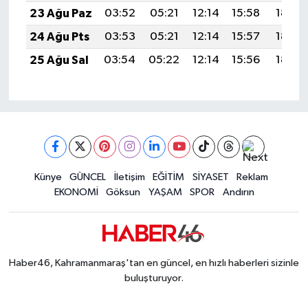
23 Ağu Paz
03:52
05:21
12:14
15:58
18:58
24 Ağu Pts
03:53
05:21
12:14
15:57
18:57
25 Ağu Sal
03:54
05:22
12:14
15:56
18:55
Künye
GÜNCEL
İletişim
EĞİTİM
SİYASET
Reklam
EKONOMİ
Göksun
YAŞAM
SPOR
Andırın
Haber46, Kahramanmaraş'tan en güncel, en hızlı haberleri sizinle
buluşturuyor.