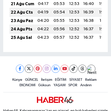
21 Ağu Cum
04:17
05:53
12:53
16:40
19:44
22 Ağu Cts
04:19
05:54
12:53
16:39
19:42
23 Ağu Paz
04:20
05:55
12:53
16:38
19:41
24 Ağu Pts
04:22
05:56
12:52
16:37
19:39
25 Ağu Sal
04:23
05:57
12:52
16:37
19:38
Künye
GÜNCEL
İletişim
EĞİTİM
SİYASET
Reklam
EKONOMİ
Göksun
YAŞAM
SPOR
Andırın
Haber46, Kahramanmaraş'tan en güncel, en hızlı haberleri sizinle