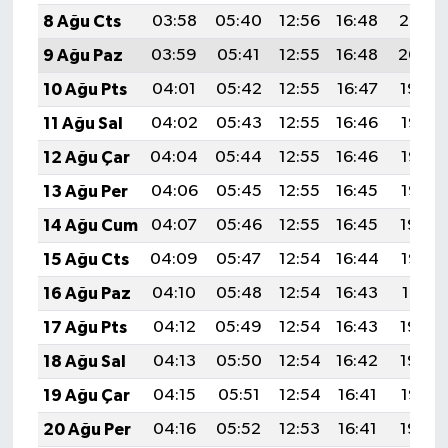
BİLİM TEKNOLOJİ
8 Ağu Cts
03:58
05:40
12:56
16:48
20:02
9 Ağu Paz
03:59
05:41
12:55
16:48
20:00
ASAYİŞ
10 Ağu Pts
04:01
05:42
12:55
16:47
19:59
SEÇİM 2015
11 Ağu Sal
04:02
05:43
12:55
16:46
19:58
12 Ağu Çar
04:04
05:44
12:55
16:46
19:57
ÇEVRE
13 Ağu Per
04:06
05:45
12:55
16:45
19:55
BİLİM VE TEKNOLOJİ
14 Ağu Cum
04:07
05:46
12:55
16:45
19:54
15 Ağu Cts
04:09
05:47
12:54
16:44
19:52
YARIŞMALAR
16 Ağu Paz
04:10
05:48
12:54
16:43
19:51
TANITIM
17 Ağu Pts
04:12
05:49
12:54
16:43
19:50
18 Ağu Sal
04:13
05:50
12:54
16:42
19:48
HABERDE İNSAN
19 Ağu Çar
04:15
05:51
12:54
16:41
19:47
20 Ağu Per
04:16
05:52
12:53
16:41
19:45