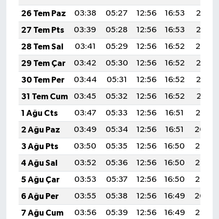
KİTAP
26 Tem Paz
03:38
05:27
12:56
16:53
20:16
HEDEF2020
27 Tem Pts
03:39
05:28
12:56
16:53
20:15
28 Tem Sal
03:41
05:29
12:56
16:52
20:14
OTOMOBİL
29 Tem Çar
03:42
05:30
12:56
16:52
20:13
MİZAH
30 Tem Per
03:44
05:31
12:56
16:52
20:12
31 Tem Cum
03:45
05:32
12:56
16:52
20:11
TARİH
1 Ağu Cts
03:47
05:33
12:56
16:51
20:10
Genel
2 Ağu Paz
03:49
05:34
12:56
16:51
20:09
3 Ağu Pts
03:50
05:35
12:56
16:50
20:08
Politika
4 Ağu Sal
03:52
05:36
12:56
16:50
20:07
YEREL
5 Ağu Çar
03:53
05:37
12:56
16:50
20:05
6 Ağu Per
03:55
05:38
12:56
16:49
20:04
BÖLGEDEN
7 Ağu Cum
03:56
05:39
12:56
16:49
20:03