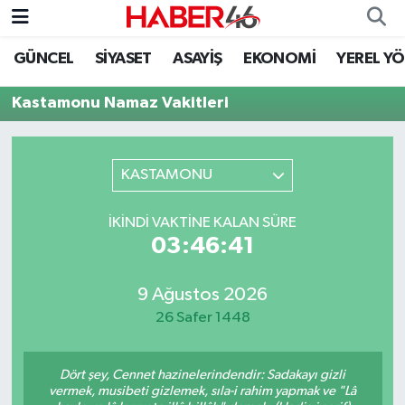
GÜNCEL
SİYASET
ASAYİŞ
EKONOMİ
YEREL Y
GÜNCEL
Nöbetçi Eczaneler
Kastamonu Namaz Vakitleri
SİYASET
Hava Durumu
EKONOMİ
Kahramanmaraş Namaz Vakitleri
KASTAMONU
SPOR
Trafik Durumu
İKINDI VAKTINE KALAN SÜRE
03:46:41
YAŞAM
Süper Lig Puan Durumu ve Fikstür
9 Ağustos 2026
TEKNOLOJİ
Tüm Manşetler
26 Safer 1448
SAĞLIK
Son Dakika Haberleri
Dört şey, Cennet hazinelerindendir: Sadakayı gizli
EĞİTİM
Haber Arşivi
vermek, musibeti gizlemek, sıla-i rahim yapmak ve "Lâ