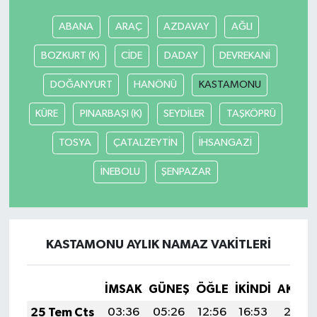
ABANA
ARAÇ
AZDAVAY
AĞLI
SEÇİM 2011
BOZKURT (K)
CİDE
DADAY
DEVREKANİ
ÜÇÜNCÜ SAYFA
DOĞANYURT
HANÖNÜ
KASTAMONU
BİLİMNET
KÜRE
PINARBAŞI (K)
SEYDİLER
TAŞKÖPRÜ
Yemek
TOSYA
ÇATALZEYTİN
İHSANGAZİ
İNEBOLU
ŞENPAZAR
SİVİL TOPLUM
SEÇİM 2014
KASTAMONU AYLIK NAMAZ VAKITLERI
KİM KİMDİR
ÇEK GÖNDER
İMSAK
GÜNEŞ
ÖĞLE
İKINDI
AKŞA
25 Tem Cts
03:36
05:26
12:56
16:53
20:17