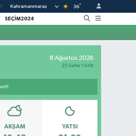
°
Kahramanmaraş
11
36
18
SEÇİM2024
32
38
03
8 Ağustos 2026
14
25 Safer 1448
rif)
AKŞAM
YATSI