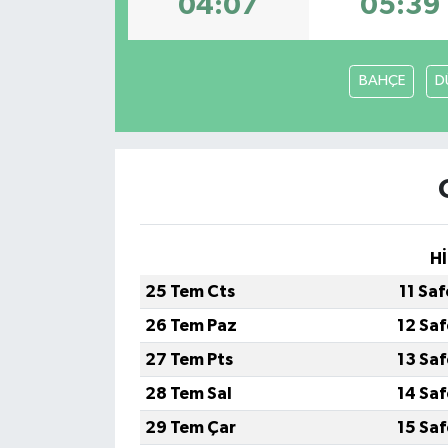
04:07
05:39
İLÇE HABERLERİ
BAHÇE
D
KÜLTÜR-SANAT
KSÜ
DÜNYA
ROPORTAJ
Hİ
MAGAZİN
25 Tem Cts
11 Sa
26 Tem Paz
12 Sa
KADIN-AİLE
27 Tem Pts
13 Sa
YEREL YÖNETİM
28 Tem Sal
14 Sa
29 Tem Çar
15 Sa
MEDYA