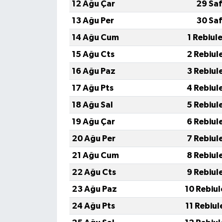
KİTAP
12 Ağu Çar
29 Saf
13 Ağu Per
30 Saf
HEDEF2020
14 Ağu Cum
1 Rebiul
OTOMOBİL
15 Ağu Cts
2 Rebiul
16 Ağu Paz
3 Rebiul
MİZAH
17 Ağu Pts
4 Rebiul
TARİH
18 Ağu Sal
5 Rebiul
19 Ağu Çar
6 Rebiul
Genel
20 Ağu Per
7 Rebiul
Politika
21 Ağu Cum
8 Rebiul
22 Ağu Cts
9 Rebiul
YEREL
23 Ağu Paz
10 Rebiu
BÖLGEDEN
24 Ağu Pts
11 Rebiu