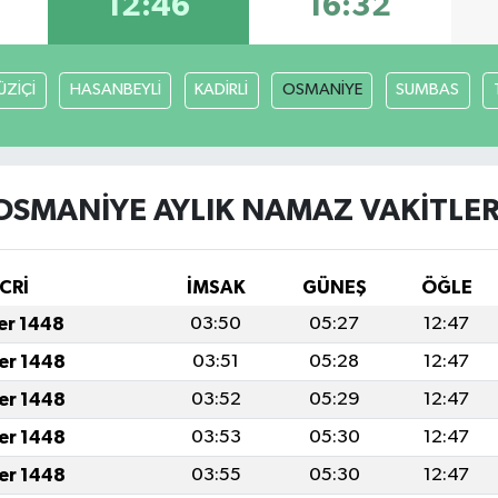
12:46
16:32
ÜZİÇİ
HASANBEYLİ
KADİRLİ
OSMANİYE
SUMBAS
OSMANİYE AYLIK NAMAZ VAKITLER
CRİ
İMSAK
GÜNEŞ
ÖĞLE
fer 1448
03:50
05:27
12:47
fer 1448
03:51
05:28
12:47
fer 1448
03:52
05:29
12:47
fer 1448
03:53
05:30
12:47
fer 1448
03:55
05:30
12:47