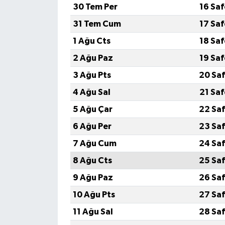
30 Tem Per
16 Sa
SEÇİM 2011
31 Tem Cum
17 Sa
1 Ağu Cts
18 Sa
ÜÇÜNCÜ SAYFA
2 Ağu Paz
19 Sa
BİLİMNET
3 Ağu Pts
20 Saf
4 Ağu Sal
21 Sa
Yemek
5 Ağu Çar
22 Saf
SİVİL TOPLUM
6 Ağu Per
23 Saf
7 Ağu Cum
24 Saf
SEÇİM 2014
8 Ağu Cts
25 Saf
KİM KİMDİR
9 Ağu Paz
26 Saf
10 Ağu Pts
27 Saf
ÇEK GÖNDER
11 Ağu Sal
28 Saf