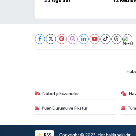
25 Ağu Sal
12 Rebiu
BİLİM TEKNOLOJİ
ASAYİŞ
SEÇİM 2015
ÇEVRE
BİLİM VE TEKNOLOJİ
Habe
YARIŞMALAR
Nöbetçi Eczaneler
Ha
TANITIM
Puan Durumu ve Fikstür
Tüm
HABERDE İNSAN
RSS
Copyright © 2023. Her hakkı saklıdır.