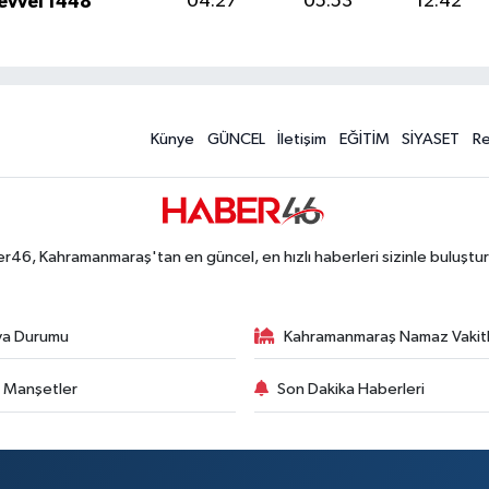
levvel 1448
04:27
05:53
12:42
Künye
GÜNCEL
İletişim
EĞİTİM
SİYASET
R
r46, Kahramanmaraş'tan en güncel, en hızlı haberleri sizinle buluştur
va Durumu
Kahramanmaraş Namaz Vakitl
 Manşetler
Son Dakika Haberleri