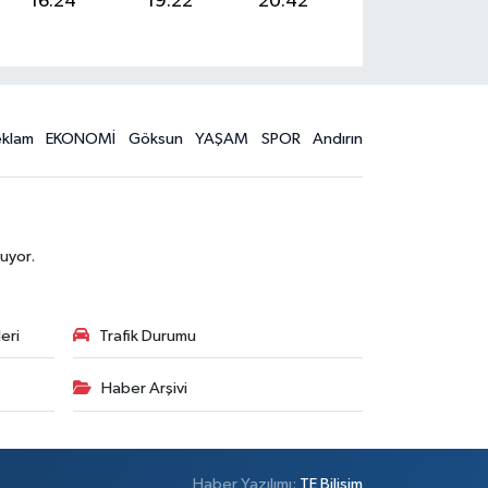
16:24
19:22
20:42
eklam
EKONOMİ
Göksun
YAŞAM
SPOR
Andırın
uyor.
eri
Trafik Durumu
Haber Arşivi
Haber Yazılımı:
TE Bilişim