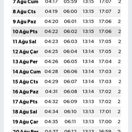
7 Ağu Cum
04:17
05:59
13:15
17:07
20:21
BİLİM TEKNOLOJİ
8 Ağu Cts
04:19
06:00
13:15
17:07
20:20
ASAYİŞ
9 Ağu Paz
04:20
06:01
13:15
17:06
20:19
10 Ağu Pts
04:22
06:02
13:15
17:06
20:18
SEÇİM 2015
11 Ağu Sal
04:23
06:03
13:14
17:05
20:16
ÇEVRE
12 Ağu Çar
04:25
06:04
13:14
17:05
20:15
13 Ağu Per
04:26
06:05
13:14
17:04
20:14
BİLİM VE TEKNOLOJİ
14 Ağu Cum
04:28
06:06
13:14
17:03
20:12
YARIŞMALAR
15 Ağu Cts
04:29
06:07
13:14
17:03
20:11
16 Ağu Paz
04:31
06:08
13:14
17:02
20:10
TANITIM
17 Ağu Pts
04:32
06:09
13:13
17:02
20:08
HABERDE İNSAN
18 Ağu Sal
04:34
06:10
13:13
17:01
20:07
19 Ağu Çar
04:35
06:11
13:13
17:00
20:05
20 Ağu Per
04:37
06:12
13:13
16:59
20:04