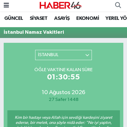
GÜNCEL
SİYASET
ASAYİŞ
EKONOMİ
YEREL Y
GÜNCEL
Nöbetçi Eczaneler
İstanbul Namaz Vakitleri
SİYASET
Hava Durumu
EKONOMİ
Kahramanmaraş Namaz Vakitleri
İSTANBUL
SPOR
Trafik Durumu
ÖĞLE VAKTINE KALAN SÜRE
01:30:55
YAŞAM
Süper Lig Puan Durumu ve Fikstür
10 Ağustos 2026
TEKNOLOJİ
Tüm Manşetler
27 Safer 1448
SAĞLIK
Son Dakika Haberleri
Kim bir hastayı veya Allah için sevdiği kardeşini ziyaret
EĞİTİM
Haber Arşivi
ederse, bir melek, ona şöyle nidâ eder: "Ne iyi yaptın,