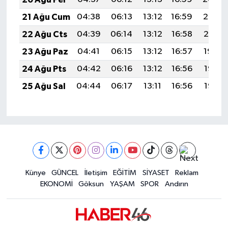
21 Ağu Cum
04:38
06:13
13:12
16:59
20:02
22 Ağu Cts
04:39
06:14
13:12
16:58
20:01
23 Ağu Paz
04:41
06:15
13:12
16:57
19:59
24 Ağu Pts
04:42
06:16
13:12
16:56
19:58
25 Ağu Sal
04:44
06:17
13:11
16:56
19:56
Künye
GÜNCEL
İletişim
EĞİTİM
SİYASET
Reklam
EKONOMİ
Göksun
YAŞAM
SPOR
Andırın