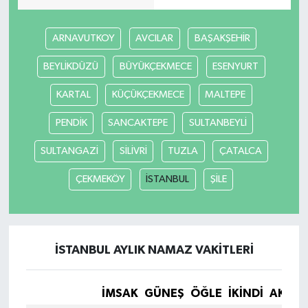
SEÇİM 2011
ARNAVUTKOY
AVCILAR
BAŞAKŞEHİR
BEYLİKDÜZÜ
BÜYÜKÇEKMECE
ESENYURT
ÜÇÜNCÜ SAYFA
KARTAL
KÜÇÜKÇEKMECE
MALTEPE
BİLİMNET
PENDİK
SANCAKTEPE
SULTANBEYLİ
Yemek
SULTANGAZİ
SİLİVRİ
TUZLA
ÇATALCA
SİVİL TOPLUM
ÇEKMEKÖY
İSTANBUL
ŞİLE
SEÇİM 2014
KİM KİMDİR
İSTANBUL AYLIK NAMAZ VAKITLERI
ÇEK GÖNDER
İMSAK
GÜNEŞ
ÖĞLE
İKINDI
AKŞA