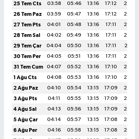
KİTAP
25 Tem Cts
03:58
05:46
13:16
17:12
20:35
26 Tem Paz
03:59
05:47
13:16
17:12
20:34
HEDEF2020
27 Tem Pts
04:01
05:48
13:16
17:11
20:33
OTOMOBİL
28 Tem Sal
04:02
05:49
13:16
17:11
20:32
29 Tem Çar
04:04
05:50
13:16
17:11
20:31
MİZAH
30 Tem Per
04:05
05:51
13:16
17:11
20:30
TARİH
31 Tem Cum
04:07
05:52
13:16
17:10
20:29
1 Ağu Cts
04:08
05:53
13:16
17:10
20:28
Genel
2 Ağu Paz
04:10
05:54
13:15
17:09
20:27
Politika
3 Ağu Pts
04:11
05:55
13:15
17:09
20:26
4 Ağu Sal
04:13
05:56
13:15
17:09
20:25
YEREL
5 Ağu Çar
04:14
05:57
13:15
17:08
20:24
BÖLGEDEN
6 Ağu Per
04:16
05:58
13:15
17:08
20:23