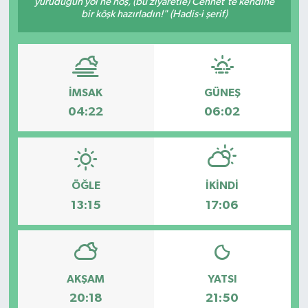
yürüdüğün yol ne hoş, (bu ziyaretle) Cennet'te kendine
bir köşk hazırladın!" (Hadis-i şerif)
İLÇE HABERLERİ
KÜLTÜR-SANAT
İMSAK
GÜNEŞ
KSÜ
04:22
06:02
DÜNYA
ROPORTAJ
ÖĞLE
İKINDI
MAGAZİN
13:15
17:06
KADIN-AİLE
YEREL YÖNETİM
AKŞAM
YATSI
20:18
21:50
MEDYA