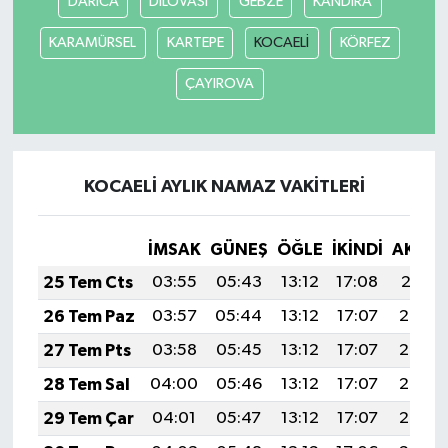
DARICA
DİLOVASI
GEBZE
KANDIRA
KARAMÜRSEL
KARTEPE
KOCAELİ
KÖRFEZ
SEÇİM 2011
ÇAYIROVA
ÜÇÜNCÜ SAYFA
BİLİMNET
KOCAELİ AYLIK NAMAZ VAKITLERI
Yemek
İMSAK
GÜNEŞ
ÖĞLE
İKINDI
AKŞA
SİVİL TOPLUM
25 Tem Cts
03:55
05:43
13:12
17:08
20:31
SEÇİM 2014
26 Tem Paz
03:57
05:44
13:12
17:07
20:30
27 Tem Pts
03:58
05:45
13:12
17:07
20:29
KİM KİMDİR
28 Tem Sal
04:00
05:46
13:12
17:07
20:28
ÇEK GÖNDER
29 Tem Çar
04:01
05:47
13:12
17:07
20:27