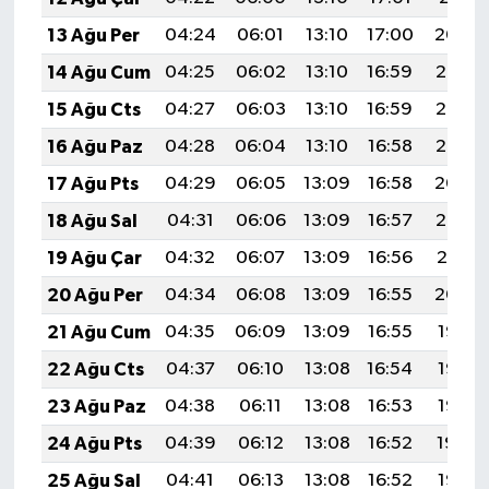
BİLİM TEKNOLOJİ
13 Ağu Per
04:24
06:01
13:10
17:00
20:09
14 Ağu Cum
04:25
06:02
13:10
16:59
20:08
ASAYİŞ
15 Ağu Cts
04:27
06:03
13:10
16:59
20:07
SEÇİM 2015
16 Ağu Paz
04:28
06:04
13:10
16:58
20:05
17 Ağu Pts
04:29
06:05
13:09
16:58
20:04
ÇEVRE
18 Ağu Sal
04:31
06:06
13:09
16:57
20:02
BİLİM VE TEKNOLOJİ
19 Ağu Çar
04:32
06:07
13:09
16:56
20:01
20 Ağu Per
04:34
06:08
13:09
16:55
20:00
YARIŞMALAR
21 Ağu Cum
04:35
06:09
13:09
16:55
19:58
TANITIM
22 Ağu Cts
04:37
06:10
13:08
16:54
19:57
23 Ağu Paz
04:38
06:11
13:08
16:53
19:55
HABERDE İNSAN
24 Ağu Pts
04:39
06:12
13:08
16:52
19:54
25 Ağu Sal
04:41
06:13
13:08
16:52
19:52