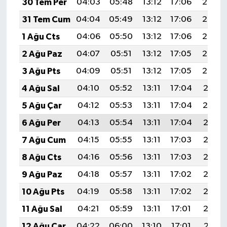
30 Tem Per
04:03
05:48
13:12
17:06
20:26
KİTAP
31 Tem Cum
04:04
05:49
13:12
17:06
20:25
HEDEF2020
1 Ağu Cts
04:06
05:50
13:12
17:06
20:24
2 Ağu Paz
04:07
05:51
13:12
17:05
20:23
OTOMOBİL
3 Ağu Pts
04:09
05:51
13:12
17:05
20:22
MİZAH
4 Ağu Sal
04:10
05:52
13:11
17:04
20:21
5 Ağu Çar
04:12
05:53
13:11
17:04
20:19
TARİH
6 Ağu Per
04:13
05:54
13:11
17:04
20:18
Genel
7 Ağu Cum
04:15
05:55
13:11
17:03
20:17
8 Ağu Cts
04:16
05:56
13:11
17:03
20:16
Politika
9 Ağu Paz
04:18
05:57
13:11
17:02
20:15
YEREL
10 Ağu Pts
04:19
05:58
13:11
17:02
20:13
11 Ağu Sal
04:21
05:59
13:11
17:01
20:12
BÖLGEDEN
12 Ağu Çar
04:22
06:00
13:10
17:01
20:11