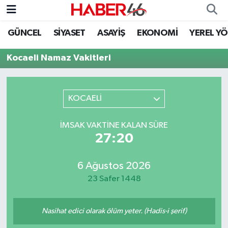
GÜNCEL
SİYASET
ASAYİŞ
EKONOMİ
YEREL Y
GÜNCEL
Nöbetçi Eczaneler
Kocaeli Namaz Vakitleri
SİYASET
Hava Durumu
EKONOMİ
Kahramanmaraş Namaz Vakitleri
KOCAELİ
SPOR
Trafik Durumu
İMSAK VAKTINE KALAN SÜRE
27:20
YAŞAM
Süper Lig Puan Durumu ve Fikstür
6 Ağustos 2026
TEKNOLOJİ
Tüm Manşetler
23 Safer 1448
SAĞLIK
Son Dakika Haberleri
Nasihat edici olarak ölüm yeter. (Hadis-i şerif)
EĞİTİM
Haber Arşivi