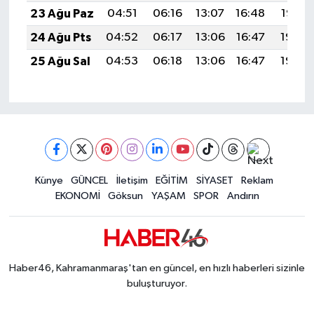
23 Ağu Paz
04:51
06:16
13:07
16:48
19:47
24 Ağu Pts
04:52
06:17
13:06
16:47
19:46
25 Ağu Sal
04:53
06:18
13:06
16:47
19:45
Künye
GÜNCEL
İletişim
EĞİTİM
SİYASET
Reklam
EKONOMİ
Göksun
YAŞAM
SPOR
Andırın
Haber46, Kahramanmaraş'tan en güncel, en hızlı haberleri sizinle
buluşturuyor.