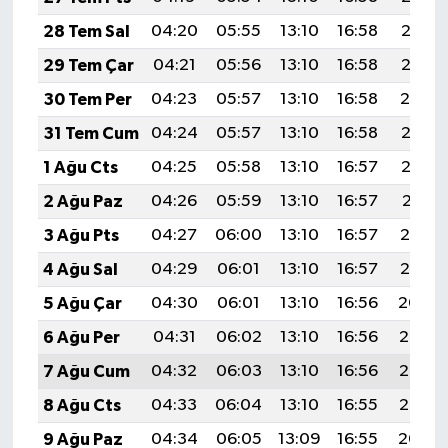
KİTAP
28 Tem Sal
04:20
05:55
13:10
16:58
20:16
HEDEF2020
29 Tem Çar
04:21
05:56
13:10
16:58
20:15
30 Tem Per
04:23
05:57
13:10
16:58
20:14
OTOMOBİL
31 Tem Cum
04:24
05:57
13:10
16:58
20:13
MİZAH
1 Ağu Cts
04:25
05:58
13:10
16:57
20:12
2 Ağu Paz
04:26
05:59
13:10
16:57
20:11
TARİH
3 Ağu Pts
04:27
06:00
13:10
16:57
20:10
Genel
4 Ağu Sal
04:29
06:01
13:10
16:57
20:10
5 Ağu Çar
04:30
06:01
13:10
16:56
20:09
Politika
6 Ağu Per
04:31
06:02
13:10
16:56
20:08
YEREL
7 Ağu Cum
04:32
06:03
13:10
16:56
20:06
8 Ağu Cts
04:33
06:04
13:10
16:55
20:05
BÖLGEDEN
9 Ağu Paz
04:34
06:05
13:09
16:55
20:04