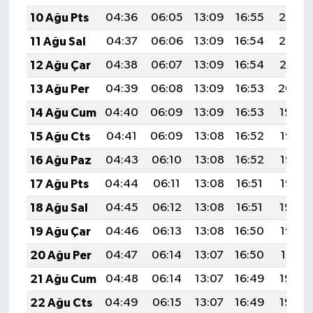
BİLİM TEKNOLOJİ
10 Ağu Pts
04:36
06:05
13:09
16:55
20:03
11 Ağu Sal
04:37
06:06
13:09
16:54
20:02
ASAYİŞ
12 Ağu Çar
04:38
06:07
13:09
16:54
20:01
SEÇİM 2015
13 Ağu Per
04:39
06:08
13:09
16:53
20:00
14 Ağu Cum
04:40
06:09
13:09
16:53
19:59
ÇEVRE
15 Ağu Cts
04:41
06:09
13:08
16:52
19:58
BİLİM VE TEKNOLOJİ
16 Ağu Paz
04:43
06:10
13:08
16:52
19:56
17 Ağu Pts
04:44
06:11
13:08
16:51
19:55
YARIŞMALAR
18 Ağu Sal
04:45
06:12
13:08
16:51
19:54
TANITIM
19 Ağu Çar
04:46
06:13
13:08
16:50
19:53
20 Ağu Per
04:47
06:14
13:07
16:50
19:51
HABERDE İNSAN
21 Ağu Cum
04:48
06:14
13:07
16:49
19:50
22 Ağu Cts
04:49
06:15
13:07
16:49
19:49