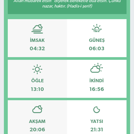
Allah mübarek etsin" diyerek bereketle dua etsin. Çünkü
nazar, haktır. (Hadis-i şerif)
İLÇE HABERLERİ
KÜLTÜR-SANAT
İMSAK
GÜNEŞ
KSÜ
04:32
06:03
DÜNYA
ROPORTAJ
ÖĞLE
İKINDI
MAGAZİN
13:10
16:56
KADIN-AİLE
YEREL YÖNETİM
AKŞAM
YATSI
20:06
21:31
MEDYA