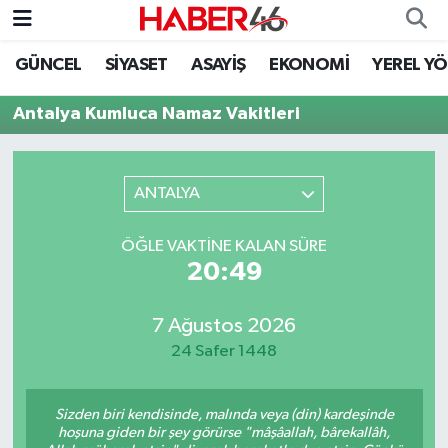
GÜNCEL
SİYASET
ASAYİŞ
EKONOMİ
YEREL Y
GÜNCEL
Nöbetçi Eczaneler
Antalya Kumluca Namaz Vakitleri
SİYASET
Hava Durumu
EKONOMİ
Kahramanmaraş Namaz Vakitleri
ANTALYA
SPOR
Trafik Durumu
ÖĞLE VAKTINE KALAN SÜRE
20:49
YAŞAM
Süper Lig Puan Durumu ve Fikstür
7 Ağustos 2026
TEKNOLOJİ
Tüm Manşetler
24 Safer 1448
SAĞLIK
Son Dakika Haberleri
Sizden biri kendisinde, malında veya (din) kardeşinde
EĞİTİM
Haber Arşivi
hoşuna giden bir şey görürse "mâşâallah, bârekallâh,