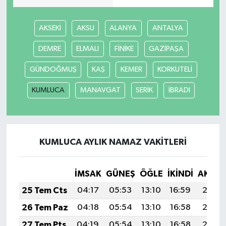
SEÇİM 2011
AKSEKİ
AKSU
ALANYA
ANTALYA
DEMRE
ELMALI
FİNİKE
GAZİPAŞA
ÜÇÜNCÜ SAYFA
GÜNDOĞMUŞ
KAŞ
KEMER
KORKUTELİ
BİLİMNET
KUMLUCA
MANAVGAT
SERİK
İBRADI
Yemek
SİVİL TOPLUM
KUMLUCA AYLIK NAMAZ VAKITLERI
SEÇİM 2014
İMSAK
GÜNEŞ
ÖĞLE
İKINDI
AKŞA
KİM KİMDİR
25 Tem Cts
04:17
05:53
13:10
16:59
20:18
ÇEK GÖNDER
26 Tem Paz
04:18
05:54
13:10
16:58
20:17
27 Tem Pts
04:19
05:54
13:10
16:58
20:17