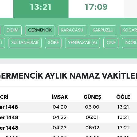
13:21
17:09
DİDİM
GERMENCİK
KARACASU
KARPUZLU
KOÇAR
İ
SULTANHİSAR
SÖKE
YENİPAZAR (A)
ÇİNE
İNCİR
ERMENCİK AYLIK NAMAZ VAKITLE
İCRİ
İMSAK
GÜNEŞ
ÖĞLE
fer 1448
04:20
06:00
13:21
fer 1448
04:22
06:01
13:21
fer 1448
04:23
06:02
13:21