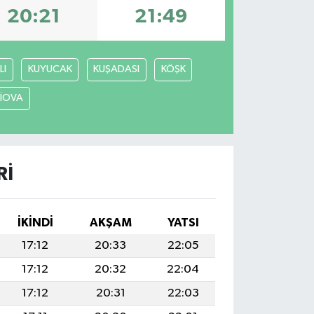
20:21
21:49
LI
KUYUCAK
KUŞADASI
KÖŞK
LİOVA
RI
İKINDI
AKŞAM
YATSI
17:12
20:33
22:05
17:12
20:32
22:04
17:12
20:31
22:03