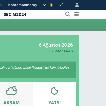
°
Kahramanmaraş
69
37
06
SEÇİM2024
.1
21
32
6 Ağustos 2026
8
23 Safer 1448
malı geri döner, ameli (kendisiyle) kalır. (Hadis-i
AKŞAM
YATSI