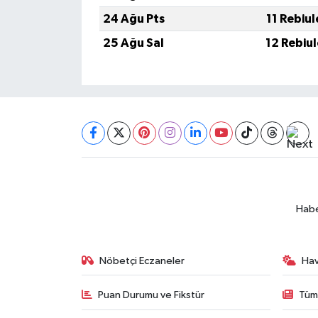
BİLİM TEKNOLOJİ
24 Ağu Pts
11 Rebiu
25 Ağu Sal
12 Rebiu
ASAYİŞ
SEÇİM 2015
ÇEVRE
BİLİM VE TEKNOLOJİ
YARIŞMALAR
Habe
TANITIM
Nöbetçi Eczaneler
Ha
HABERDE İNSAN
Puan Durumu ve Fikstür
Tüm