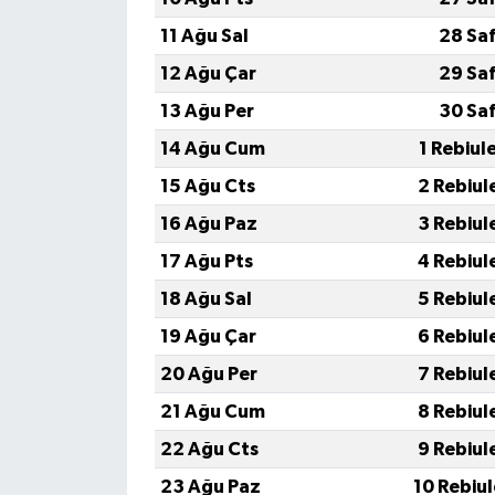
KİTAP
11 Ağu Sal
28 Sa
HEDEF2020
12 Ağu Çar
29 Sa
13 Ağu Per
30 Sa
OTOMOBİL
14 Ağu Cum
1 Rebiul
MİZAH
15 Ağu Cts
2 Rebiul
16 Ağu Paz
3 Rebiul
TARİH
17 Ağu Pts
4 Rebiul
Genel
18 Ağu Sal
5 Rebiul
19 Ağu Çar
6 Rebiul
Politika
20 Ağu Per
7 Rebiul
YEREL
21 Ağu Cum
8 Rebiul
22 Ağu Cts
9 Rebiul
BÖLGEDEN
23 Ağu Paz
10 Rebiu