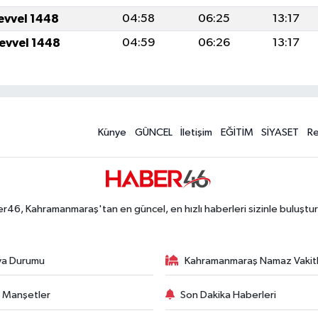
levvel 1448
04:58
06:25
13:17
levvel 1448
04:59
06:26
13:17
Künye
GÜNCEL
İletişim
EĞİTİM
SİYASET
R
r46, Kahramanmaraş'tan en güncel, en hızlı haberleri sizinle buluştur
va Durumu
Kahramanmaraş Namaz Vakitl
 Manşetler
Son Dakika Haberleri