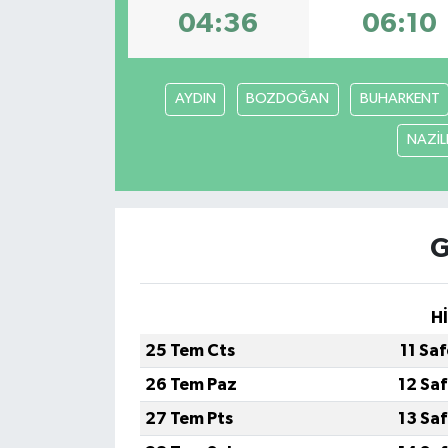
04:36
06:10
İLÇE HABERLERİ
KÜLTÜR-SANAT
AYDIN
BOZDOĞAN
BUHARKENT
KSÜ
NAZİLL
DÜNYA
ROPORTAJ
G
MAGAZİN
H
KADIN-AİLE
25 Tem Cts
11 Sa
26 Tem Paz
12 Sa
YEREL YÖNETİM
27 Tem Pts
13 Sa
MEDYA