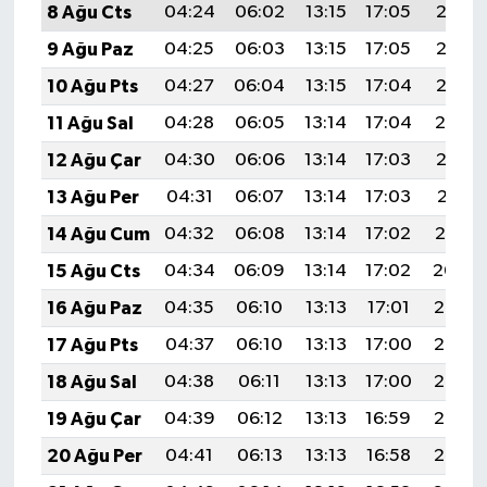
8 Ağu Cts
04:24
06:02
13:15
17:05
20:18
BİLİM TEKNOLOJİ
9 Ağu Paz
04:25
06:03
13:15
17:05
20:17
ASAYİŞ
10 Ağu Pts
04:27
06:04
13:15
17:04
20:15
11 Ağu Sal
04:28
06:05
13:14
17:04
20:14
SEÇİM 2015
12 Ağu Çar
04:30
06:06
13:14
17:03
20:13
ÇEVRE
13 Ağu Per
04:31
06:07
13:14
17:03
20:11
14 Ağu Cum
04:32
06:08
13:14
17:02
20:10
BİLİM VE TEKNOLOJİ
15 Ağu Cts
04:34
06:09
13:14
17:02
20:09
YARIŞMALAR
16 Ağu Paz
04:35
06:10
13:13
17:01
20:07
17 Ağu Pts
04:37
06:10
13:13
17:00
20:06
TANITIM
18 Ağu Sal
04:38
06:11
13:13
17:00
20:05
HABERDE İNSAN
19 Ağu Çar
04:39
06:12
13:13
16:59
20:03
20 Ağu Per
04:41
06:13
13:13
16:58
20:02