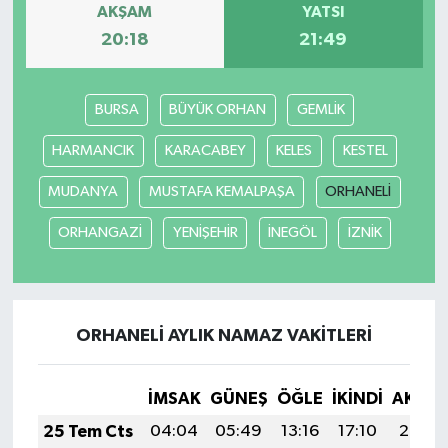
AKŞAM
YATSI
20:18
21:49
SEÇİM 2011
ÜÇÜNCÜ SAYFA
BURSA
BÜYÜK ORHAN
GEMLİK
BİLİMNET
HARMANCIK
KARACABEY
KELES
KESTEL
MUDANYA
MUSTAFA KEMALPAŞA
ORHANELİ
Yemek
ORHANGAZİ
YENİŞEHİR
İNEGÖL
İZNİK
SİVİL TOPLUM
SEÇİM 2014
ORHANELİ AYLIK NAMAZ VAKITLERI
KİM KİMDİR
İMSAK
GÜNEŞ
ÖĞLE
İKINDI
AKŞA
ÇEK GÖNDER
25 Tem Cts
04:04
05:49
13:16
17:10
20:32