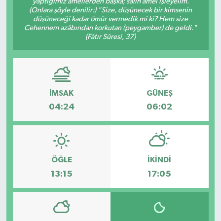
yaptığımız amellerden başka; sâlih amel işleyelim.
(Onlara şöyle denilir:) "Size, düşünecek bir kimsenin
İLÇE HABERLERİ
düşüneceği kadar ömür vermedik mi ki? Hem size
Cehennem azâbından korkutan (peygamber) de geldi."
(Fâtır Sûresi, 37)
KÜLTÜR-SANAT
KSÜ
DÜNYA
İMSAK
GÜNEŞ
04:24
06:02
ROPORTAJ
MAGAZİN
ÖĞLE
İKINDI
KADIN-AİLE
13:15
17:05
YEREL YÖNETİM
MEDYA