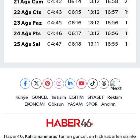
21 Ağu Cum
04:42
06:14
13:12
16:58
20:00
22 Ağu Cts
04:43
06:15
13:12
16:57
19:59
23 Ağu Paz
04:45
06:16
13:12
16:56
19:58
24 Ağu Pts
04:46
06:17
13:12
16:56
19:56
25 Ağu Sal
04:47
06:18
13:11
16:55
19:55
Künye
GÜNCEL
İletişim
EĞİTİM
SİYASET
Reklam
EKONOMİ
Göksun
YAŞAM
SPOR
Andırın
Haber46, Kahramanmaraş'tan en güncel, en hızlı haberleri sizinle