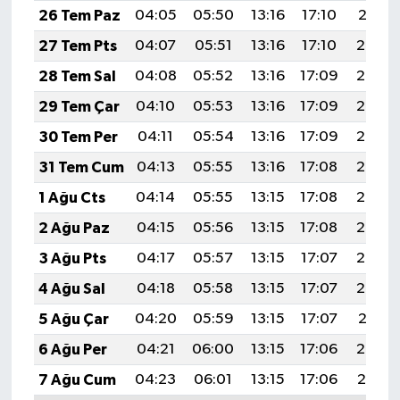
KİTAP
26 Tem Paz
04:05
05:50
13:16
17:10
20:31
27 Tem Pts
04:07
05:51
13:16
17:10
20:30
HEDEF2020
28 Tem Sal
04:08
05:52
13:16
17:09
20:30
OTOMOBİL
29 Tem Çar
04:10
05:53
13:16
17:09
20:29
30 Tem Per
04:11
05:54
13:16
17:09
20:28
MİZAH
31 Tem Cum
04:13
05:55
13:16
17:08
20:27
TARİH
1 Ağu Cts
04:14
05:55
13:15
17:08
20:26
2 Ağu Paz
04:15
05:56
13:15
17:08
20:25
Genel
3 Ağu Pts
04:17
05:57
13:15
17:07
20:23
Politika
4 Ağu Sal
04:18
05:58
13:15
17:07
20:22
5 Ağu Çar
04:20
05:59
13:15
17:07
20:21
YEREL
6 Ağu Per
04:21
06:00
13:15
17:06
20:20
BÖLGEDEN
7 Ağu Cum
04:23
06:01
13:15
17:06
20:19