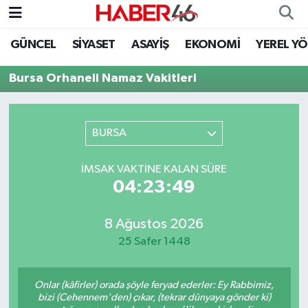
GÜNCEL
SİYASET
ASAYİŞ
EKONOMİ
YEREL Y
GÜNCEL
Nöbetçi Eczaneler
Bursa Orhaneli Namaz Vakitleri
SİYASET
Hava Durumu
EKONOMİ
Kahramanmaraş Namaz Vakitleri
BURSA
SPOR
Trafik Durumu
İMSAK VAKTINE KALAN SÜRE
04:23:49
YAŞAM
Süper Lig Puan Durumu ve Fikstür
8 Ağustos 2026
TEKNOLOJİ
Tüm Manşetler
25 Safer 1448
SAĞLIK
Son Dakika Haberleri
Onlar (kâfirler) orada şöyle feryad ederler: Ey Rabbimiz,
EĞİTİM
Haber Arşivi
bizi (Cehennem'den) çıkar, (tekrar dünyaya gönder ki)